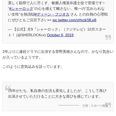
美しく聡明で人に尽くす、敏腕人権派弁護士役で登場です✨
“
#シャーロック
”の心を捕えて離さない、唯一の“忘れられな
い女性”を熱演🙌
#ディーン・フジオカ
さん との白熱の心理戦
にぜひともご注目下さい👀
pic.twitter.com/zHxzkSfLp8
— 【公式】月9『シャーロック』（フジテレビ）10月スター
ト！ (@SHERLOCKcx)
October 6, 2019
2
年ぶりに連続ドラマに出演する菅野美穂さんなので、かなり気合い
が入っているようです。
このように意気込みを語っています。
15年がたち、私自身の生活も変化しましたが、こうして再び
出演させていただけることに大きな喜びを感じています。
引用：スポーツ報知