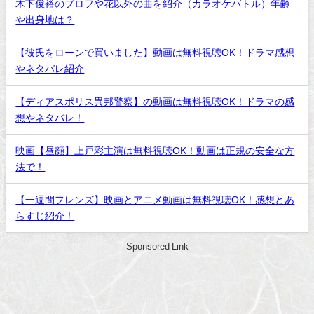
木下俊裕のプロフや花以外の曲を紹介（カラオケバトル）年齢
や出身地は？
【彼氏をローンで買いました】動画は無料視聴OK！ドラマ感想
やネタバレ紹介
【ディアスポリス異邦警察】の動画は無料視聴OK！ドラマの感
想やネタバレ！
映画【昼顔】上戸彩主演は無料視聴OK！動画は正規の安全な方
法で！
【一週間フレンズ】映画とアニメ動画は無料視聴OK！感想とあ
らすじ紹介！
Sponsored Link