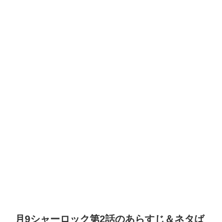
月
9
シャーロック第
2
話のあらすじ＆ネタば