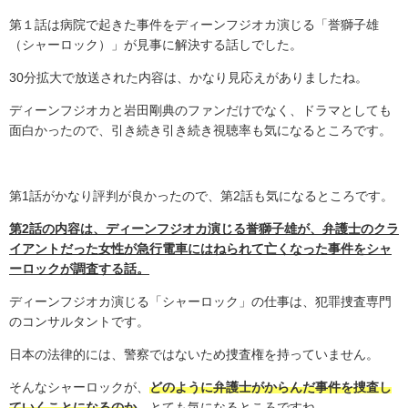
第１話は病院で起きた事件をディーンフジオカ演じる「誉獅子雄
（シャーロック）」が見事に解決する話しでした。
30
分拡大で放送された内容は、かなり見応えがありましたね。
ディーンフジオカと岩田剛典のファンだけでなく、ドラマとしても
面白かったので、引き続き引き続き視聴率も気になるところです。
第
1
話がかなり評判が良かったので、第
2
話も気になるところです。
第2話の内容は、ディーンフジオカ演じる誉獅子雄が、弁護士のクラ
イアントだった女性が急行電車にはねられて亡くなった事件をシャ
ーロックが調査する話。
ディーンフジオカ演じる「シャーロック」の仕事は、犯罪捜査専門
のコンサルタントです。
日本の法律的には、警察ではないため捜査権を持っていません。
そんなシャーロックが、
どのように弁護士がからんだ事件を捜査し
ていくことになるのか
、とても気になるところですね。