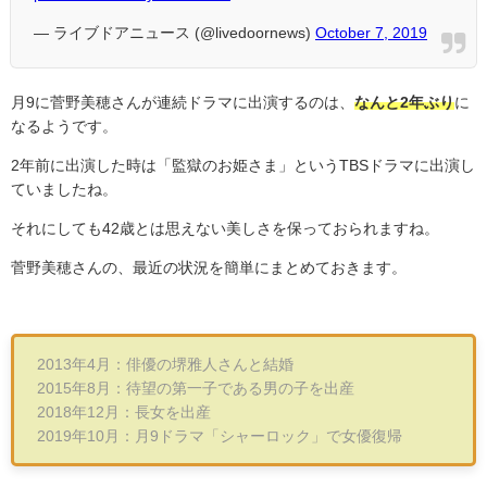
— ライブドアニュース (@livedoornews)
October 7, 2019
月
9
に菅野美穂さんが連続ドラマに出演するのは、
なんと2年ぶり
に
なるようです。
2
年前に出演した時は「監獄のお姫さま」という
TBS
ドラマに出演し
ていましたね。
それにしても
42
歳とは思えない美しさを保っておられますね。
菅野美穂さんの、最近の状況を簡単にまとめておきます。
2013年4月：俳優の堺雅人さんと結婚
2015年8月：待望の第一子である男の子を出産
2018年12月：長女を出産
2019年10月：月9ドラマ「シャーロック」で女優復帰