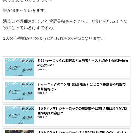
謎が深まっていきます。
演技力が評価されている菅野美穂さんだからこそ演じられるような
役になっているはずですね。
2
人の心理戦がどのように行われるのか気になります。
月9シャーロックの相関図と出演者キャスト紹介！公式Twitter
や公式HP！
2019.8.10
シャーロックのロケ地（撮影場所）はどこ？警察署や病院で
目撃情報は？
2019.8.10
【月9ドラマ】シャーロックの主題歌やED挿入曲は誰？MV動
画や歌詞内容は？
2019.8.10
【月9ドラマ】シャーロックは「BBC版SHERLOCK」のリメ