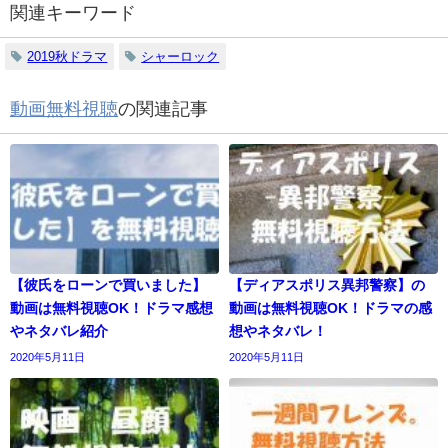
関連キーワード
2019秋ドラマ
シャーロック
動画無料視聴
の関連記事
【彼氏をローンで買いました】
【ディアスポリス異邦警察】の
動画は無料視聴OK！ドラマ感想
動画は無料視聴OK！ドラマの感
やネタバレ紹介
想やネタバレ！
2020年5月11日
2020年5月11日