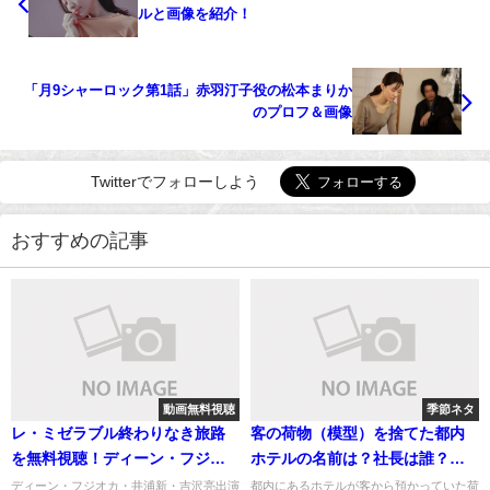
ルと画像を紹介！
「月9シャーロック第1話」赤羽汀子役の松本まりか
のプロフ＆画像
Twitterでフォローしよう
おすすめの記事
動画無料視聴
季節ネタ
レ・ミゼラブル終わりなき旅路
客の荷物（模型）を捨てた都内
を無料視聴！ディーン・フジオ
ホテルの名前は？社長は誰？対
カ主演
応動画あり
ディーン・フジオカ・井浦新・吉沢亮出演
都内にあるホテルが客から預かっていた荷