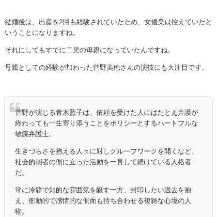
結婚後は、出産を
2
回も経験されていたため、女優業は控えていたと
いうことになりますね。
それにしてもすでに二児の母親になっていたんですね。
母親としての経験が加わった菅野美穂さんの演技にも大注目です。
菅野が演じる青木藍子は、依頼を受けた人にはたとえ弁護が
終わっても一生寄り添うことをポリシーとするハートフルな
敏腕弁護士。
生きづらさを抱える人々に対しグループワークを開くなど、
社会的弱者の側に立った活動を一貫して続けている人格者
だ。
常に冷静で知的な雰囲気を醸す一方、封印したい過去を抱
え、衝動的で感情的な側面も持ち合わせる複雑な心境の人
物。