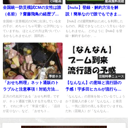
CM動画
動画無料視聴
全国統一防災模試CMの女性は誰
【hulu】登録・解約方法を解
（名前）？齋藤飛鳥の経歴プロ
説！簡単なので誰でもできま
フ情報！
す！
全国統一災害模試のCMに出演している女
【hulu】の2週間無料おためしを利用した
の子が、めちゃくちゃ可愛いと評判になっ
ものの、満足できなったという方もいるか
ていますね。 ほとんどの方は気づいてい
もしれません。 どのように【hulu】を登
るかもしれませんが、国民的...
録・解約するのか、...
季節ネタ
芸能時事ニュース
「おせち料理」ネット通販のト
【なんなん】の意味と流行語の
ラブルと注意事項！対処方法と
予感！宇多田ヒカルが流行らせ
は？
た？
正月の代名詞である「おせち料理」です
「なんなん」の意味を知っているでしょう
が、ネット通販で購入する方も増えていま
か？芸能人の多くが「なんなん」と発言
す。 それに伴って「常温で届く」「品目
し、一気に流行の兆しを見せていますね。
が足りない」など、「おせちト...
だれ（芸能人）が「なんなん...