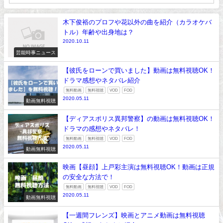
木下俊裕のプロフや花以外の曲を紹介（カラオケバ
トル）年齢や出身地は？
2020.10.11
芸能時事ニュース
【彼氏をローンで買いました】動画は無料視聴OK！
ドラマ感想やネタバレ紹介
無料動画
無料視聴
VOD
FOD
2020.05.11
動画無料視聴
【ディアスポリス異邦警察】の動画は無料視聴OK！
ドラマの感想やネタバレ！
無料動画
無料視聴
VOD
FOD
2020.05.11
動画無料視聴
映画【昼顔】上戸彩主演は無料視聴OK！動画は正規
の安全な方法で！
無料動画
無料視聴
VOD
FOD
2020.05.11
動画無料視聴
【一週間フレンズ】映画とアニメ動画は無料視聴