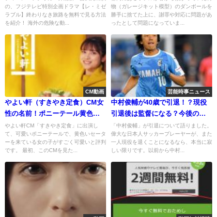
の、フジテレビ特別企画ドラマ【レ・ミゼ
物（ガレージキット模型）のダンボールを
ラブル】終わりなき旅路を無料で見る方法
勝手に捨てた上に、謝罪や対応に問題があ
を紹介！ 海外の危険な動...
ったとして問題になっていま...
CM動画
芸能時事ニュース
やよい軒（すきやき定食）CM女
中村俊輔が40歳で引退！？現役
性の名前！ポニーテール黄色い
引退後は監督になる？今後の目
服は誰？
標は？
やよい軒CM「すきやき定食」に出演し
「中村俊輔」が引退について語りました。
て、可愛いポニーテールで、黄色いセータ
偉大な日本人サッカープレーヤーが、また
ーを来ている女の子がすごく可愛いと評判
一人現役を退くことになるなら、本当に寂
です。 最初、このCMを見た...
しい限りです。以前から中村...