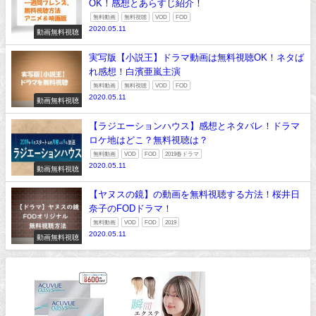
OK！感想とあらすじ紹介！
無料動画
無料視聴
VOD
FOD
2020.05.11
動画無料視聴
実写版【小説王】ドラマ動画は無料視聴OK！ネタば
れ感想！白濱亜嵐主演
無料動画
無料視聴
VOD
FOD
2020.05.11
動画無料視聴
【ラジエーションハウス】感想とネタバレ！ドラマ
ロケ地はどこ？無料視聴は？
無料動画
VOD
FOD
2019春ドラマ
2020.05.11
動画無料視聴
【ヤヌスの鏡】の動画を無料視聴する方法！桜井日
奈子のFODドラマ！
無料動画
VOD
FOD
2019
2020.05.11
動画無料視聴