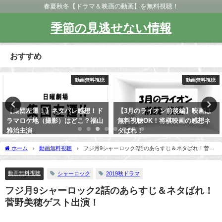
春夏秋冬【ドラマ＆映画の動画】を無料視聴！
季節の見逃せない情報
おすすめ
動画無料視聴
動画無料視聴
【集団左遷！】ネタバレ感想！ド
【3月のライオン前後編】映画は
ラマロケ地（撮影）はどこ？福山
無料視聴OK！将棋映画の感想ネ
雅治主演
タばれ！
ホーム
動画無料視聴
フジ月9シャーロック2話のあらすじ＆ネタばれ！菅野
美穂ゲスト出演！
動画無料視聴
シャーロック
2019秋ドラマ
フジ月9シャーロック2話のあらすじ＆ネタばれ！
菅野美穂ゲスト出演！