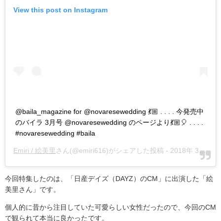
View this post on Instagram
@baila_magazine for @novaresewedding 💃🏼 . . . . 今発売中
のバイラ 3月号 @novaresewedding のページより💃🏼🎈 . . . .
#novaresewedding #baila
Emiri / 絵美里
さん(@emiri616)がシェアした投稿 -
2018年 3月月8日午後11時43分PST
今回特集したのは、「日産デイズ（
DAYZ
）の
CM
」に出演した「絵
美里さん」です。
個人的に昔から注目していた可愛らしい女性だったので、今回の
CM
で観られて本当に良かったです。