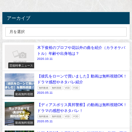
アーカイブ
木下俊裕のプロフや花以外の曲を紹介（カラオケバ
トル）年齢や出身地は？
2020.10.11
芸能時事ニュース
【彼氏をローンで買いました】動画は無料視聴OK！
ドラマ感想やネタバレ紹介
無料動画
無料視聴
VOD
FOD
2020.05.11
動画無料視聴
【ディアスポリス異邦警察】の動画は無料視聴OK！
ドラマの感想やネタバレ！
無料動画
無料視聴
VOD
FOD
2020.05.11
動画無料視聴