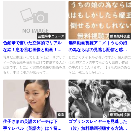
芸能時事ニュース
動画無料視聴
色鉛筆で書いた立体的でリアル
無料動画視聴アニメ｜うちの娘
な絵！息を呑む画像と動画！コ
の為ならばの見逃し配信と感想
ーラやサイダー
のまとめ！
写真だと勘違いしてしまうほど、リアリテ
とにかくタイトルが長いですが、個人的に
ィーのある絵を色鉛筆だけで作成する人が
は2019アニメの中でもかなり面白い作品
話題です。とにかく実際の画像や動画を見
の中の1つに入ります。 【うちの娘の為な
ると、本当に凄さが伝わって...
らば、俺はもしかした...
皇室
動画無料視聴
佳子さまの英語スピーチは下
ゴブリンスレイヤーを見逃した
手？レベル（英語力）は？留学
（泣）無料動画視聴する方法を