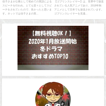
経験は？
解説！
佳子さまが公務として初めての英語による
【ゴブリンスレイヤー】は、世界中で放送
スピーチを行われ、とても堂々としてスピ
されている人気アニメであり、2018年秋
ーチをされていたので、良かったと思いま
アニメとして日本でも放送されています。
す。ネットでは佳子さまの英...
ゴブリンスレイヤーを見逃...