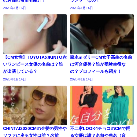
2020年1月16日
2020年1月14日
【CM女性】TOYOTAのKINTO赤
森永inゼリーCM女子高生の名前
いワンピース女優の名前は？誰
は河合優美？誰が受験生役な
が出演している？
の？プロフィールも紹介！
2020年1月14日
2020年1月14日
CHINTAI2020CMの金髪の男性や
不二家LOOK4チョコのCMで踊
ソファに座る女性は誰？名前
る女優は誰？名前や曲名（音