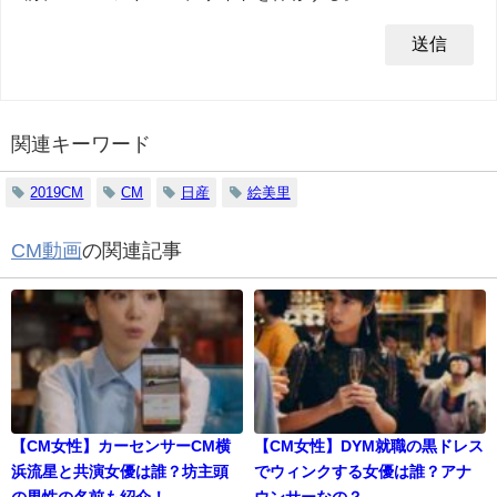
関連キーワード
2019CM
CM
日産
絵美里
CM動画
の関連記事
【CM女性】カーセンサーCM横
【CM女性】DYM就職の黒ドレス
浜流星と共演女優は誰？坊主頭
でウィンクする女優は誰？アナ
の男性の名前も紹介！
ウンサーなの？