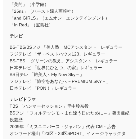
「美的」（小学館）
「25ns」（ハースト婦人画報社）
「and GIRLS」（エムオン・エンタテインメント）
「In Red」（宝島社）
テレビ
BS-TBS/BSフジ 「美人塾」MCアシスタント レギュラー
フジテレビ 「ザ・ベストハウス123」レギュラー
BS-TBS 「グリーンの教え」アシスタント レギュラー
日本テレビ 「世界にひとつ、の家」レギュラー
BS日テレ 「旅美人～Fly New Sky～」
フジテレビ 「旅空をあなたへ－PREMIUM SKY－」
日本テレビ 「PON！」レギュラー
テレビドラマ
TBS 「ハンマーセッション」里中玲奈役
BSフジ 「フォルテッシモ～また逢う日のために～」篠田亜紀
役芸歴
2009年 「ミスユニバース・ジャパン」代表 CM・広告
オンワード樫山「23区・23区SPORT」イメージキャラクタ