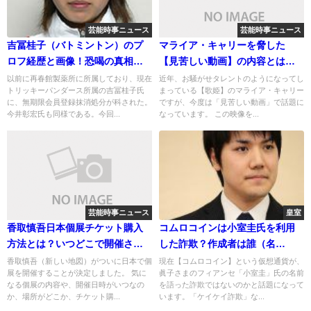
芸能時事ニュース
芸能時事ニュース
吉冨桂子（バトミントン）のプ
マライア・キャリーを脅した
ロフ経歴と画像！恐喝の真相と
【見苦しい動画】の内容とは？
は？
撮影者とは？
以前に再春館製薬所に所属しており、現在
近年、お騒がせタレントのようになってし
トリッキーパンダース所属の吉冨桂子氏
まっている【歌姫】のマライア・キャリー
に、無期限会員登録抹消処分が科された。
ですが、今度は「見苦しい動画」で話題に
今井彰宏氏も同様である。今回...
なっています。 この映像を...
芸能時事ニュース
皇室
香取慎吾日本個展チケット購入
コムロコインは小室圭氏を利用
方法とは？いつどこで開催され
した詐欺？作成者は誰（名
る？
前）？目的は？
香取慎吾（新しい地図）がついに日本で個
現在【コムロコイン】という仮想通貨が、
展を開催することが決定しました。 気に
眞子さまのフィアンセ「小室圭」氏の名前
なる個展の内容や、開催日時がいつなの
を語った詐欺ではないのかと話題になって
か、場所がどこか、チケット購...
います。「ケイケイ詐欺」な...