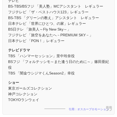
テレビ
BS-TBS/BSフジ 「美人塾」MCアシスタント レギュラー
フジテレビ 「ザ・ベストハウス123」レギュラー
BS-TBS 「グリーンの教え」アシスタント レギュラー
日本テレビ 「世界にひとつ、の家」レギュラー
BS日テレ 「旅美人～Fly New Sky～」
フジテレビ 「旅空をあなたへ－PREMIUM SKY－」
日本テレビ 「PON！」レギュラー
テレビドラマ
TBS 「ハンマーセッション」里中玲奈役
BSフジ 「フォルテッシモ～また逢う日のために～」篠田亜紀
役
TBS 「闇金ウシジマくんSeason2」幸役
ショー
東京ガールズコレクション
神戸コレクション
TOKYOランウェイ
引用：オスカープロモーション