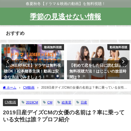
春夏秋冬【ドラマ＆映画の動画】を無料視聴！
季節の見逃せない情報
おすすめ
動画無料視聴
動画無料視聴
【JOKERFACE】ドラマは無料視
【初めて恋をした日に読む話】の
聴OK！松本穂香主演！動画は安
無料視聴方法！はじこいの放送時
全な方法でみましょう！
間は？
ホーム
CM動画
2019日産デイズCMの女優の名前は？車に乗っている女性は
誰？プロフ紹介
CM動画
2019CM
CM
絵美里
日産
2019日産デイズCMの女優の名前は？車に乗って
いる女性は誰？プロフ紹介