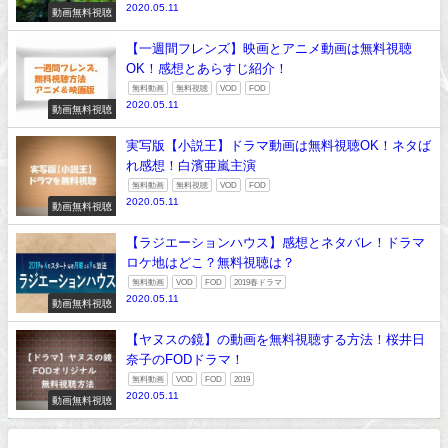
2020.05.11
動画無料視聴
【一週間フレンズ】映画とアニメ動画は無料視聴
OK！感想とあらすじ紹介！
無料動画
無料視聴
VOD
FOD
2020.05.11
動画無料視聴
実写版【小説王】ドラマ動画は無料視聴OK！ネタば
れ感想！白濱亜嵐主演
無料動画
無料視聴
VOD
FOD
2020.05.11
動画無料視聴
【ラジエーションハウス】感想とネタバレ！ドラマ
ロケ地はどこ？無料視聴は？
無料動画
VOD
FOD
2019春ドラマ
2020.05.11
動画無料視聴
【ヤヌスの鏡】の動画を無料視聴する方法！桜井日
奈子のFODドラマ！
無料動画
VOD
FOD
2019
2020.05.11
動画無料視聴