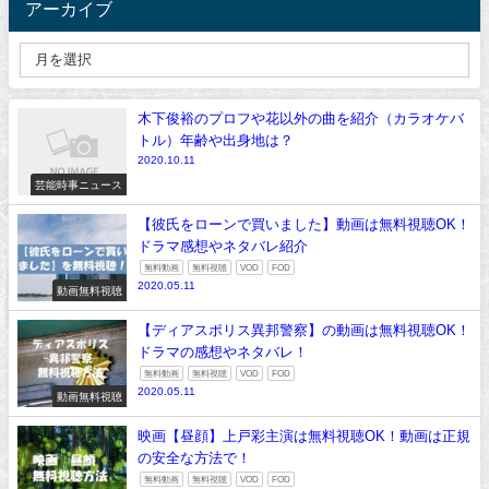
アーカイブ
木下俊裕のプロフや花以外の曲を紹介（カラオケバ
トル）年齢や出身地は？
2020.10.11
芸能時事ニュース
【彼氏をローンで買いました】動画は無料視聴OK！
ドラマ感想やネタバレ紹介
無料動画
無料視聴
VOD
FOD
2020.05.11
動画無料視聴
【ディアスポリス異邦警察】の動画は無料視聴OK！
ドラマの感想やネタバレ！
無料動画
無料視聴
VOD
FOD
2020.05.11
動画無料視聴
映画【昼顔】上戸彩主演は無料視聴OK！動画は正規
の安全な方法で！
無料動画
無料視聴
VOD
FOD