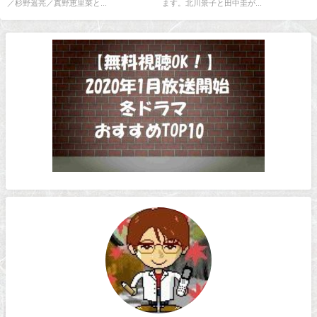
／杉野遥亮／真野恵里菜と...
ます。北川景子と田中圭が...