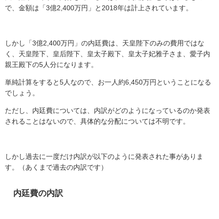
で、金額は「
3
億
2,400
万円」と
2018
年は計上されています。
しかし「
3
億
2,400
万円」の内廷費は、天皇陛下のみの費用ではな
く、天皇陛下、皇后陛下、皇太子殿下、皇太子妃雅子さま、愛子内
親王殿下の
5
人分になります。
単純計算をすると
5
人なので、お一人約
6,450
万円ということになる
でしょう。
ただし、内廷費については、内訳がどのようになっているのか発表
されることはないので、具体的な分配については不明です。
しかし過去に一度だけ内訳が以下のように発表された事がありま
す。（あくまで過去の内訳です）
内廷費の内訳