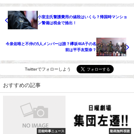
小室圭氏警護費用の値段はいくら？帰国時マンショ
ン警備は税金で捻出！
今泉佑唯と不仲の5人メンバーは誰？欅坂46A子の名
前は平手友梨奈？
Twitterでフォローしよう
おすすめの記事
芸能時事ニュース
動画無料視聴