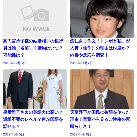
高円宮承子様の結婚相手の銀行
悠仁さま作文「トンボと私」が
員は誰（名前）？婚約はいつ？
入賞（佳作）の理由は忖度か？
可能性は？
内容や反応を調査！
2019年12月3日
2019年11月2日
皇后雅子さまの英語力は高い？
天皇陛下が国民に敬語を使った
通訳不要のレベル？何か国語を
理由！言葉から見るご性格の素
話せる？
晴らしさ！
2019年6月5日
2019年6月3日