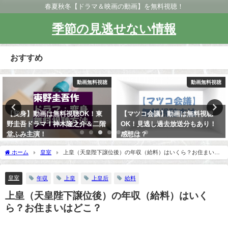
春夏秋冬【ドラマ＆映画の動画】を無料視聴！
季節の見逃せない情報
おすすめ
動画無料視聴
動画無料視聴
【変身】動画は無料視聴OK！東
【マツコ会議】動画は無料視聴
野圭吾ドラマ！神木隆之介＆二階
OK！見逃し過去放送分もあり！
堂ふみ主演！
感想は？
ホーム
皇室
上皇（天皇陛下譲位後）の年収（給料）はいくら？お住まいは
どこ？
皇室
年収
上皇
上皇后
給料
上皇（天皇陛下譲位後）の年収（給料）はいく
ら？お住まいはどこ？