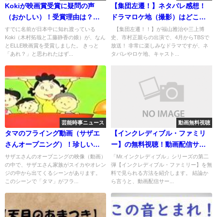
Kokiが映画賞受賞に疑問の声
【集団左遷！】ネタバレ感想！
（おかしい）！受賞理由は？
ドラマロケ地（撮影）はどこ？
ELLE映画賞ってなに？
福山雅治主演
すでに名前が日本中に知れ渡っている
【集団左遷！！】が福山雅治や三上博
Koki（木村拓哉と工藤静香の娘）が、なん
史、市村正親らの出演で、4月からTBSで
とELLE映画賞を受賞しました。 きっと
放送！ 非常に楽しみなドラマですが、ネ
「あれ？」と思われたはず...
タバレやロケ地、キャスト...
芸能時事ニュース
動画無料視聴
タマのフライング動画（サザエ
【インクレディブル・ファミリ
さんオープニング）！珍しい貴
ー】の無料視聴！動画配信サイ
重映像！
トが安全！
サザエさんのオープニングの映像（動画）
「Mr.インクレディブル」シリーズの第二
の中で、サザエさん家族がスイカやオレン
弾【インクレディブル・ファミリー】を無
ジの中から出てくるシーンがあります。
料で見られる方法を紹介します。 結論か
このシーンで「タマ」がフラ...
ら言うと、動画配信サー...