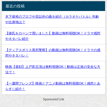
最近の投稿
木下俊裕のプロフや花以外の曲を紹介（カラオケバトル）年齢
や出身地は？
【彼氏をローンで買いました】動画は無料視聴OK！ドラマ感想
やネタバレ紹介
【ディアスポリス異邦警察】の動画は無料視聴OK！ドラマの感
想やネタバレ！
映画【昼顔】上戸彩主演は無料視聴OK！動画は正規の安全な方
法で！
【一週間フレンズ】映画とアニメ動画は無料視聴OK！感想とあ
らすじ紹介！
Sponsored Link