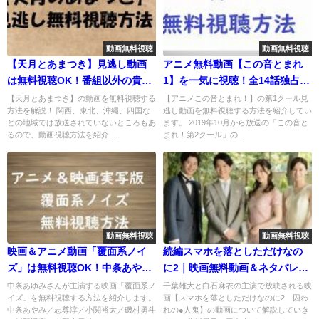
動画無料視聴
動画無料視聴
【天月とあまつき】見逃し動画
アニメ無料動画【この音とまれ
は無料視聴OK！番組以外の貴重
1】を一気に視聴！全14話独占見
な動画も紹介
放題
【天月とあまつき】の動画を無料視聴する
【アニメこの音とまれ！】の第1クール見
方法を解説！ 関西、東北、沖縄、四国な
逃し動画を無料視聴する方法を紹介してい
どの地域では放送されていないところもあ
ます。 2019年10月から放送の「この音と
るので、動画視聴方法を紹介...
まれ！第2クール」の...
動画無料視聴
動画無料視聴
映画＆アニメ動画「覆面系ノイ
続編スマホを落としただけなの
ズ」は無料視聴OK！中条あやみ
に2｜映画無料動画＆ネタバレ！
主演映画をすぐに見る！
白石麻衣主演
中条あゆみさんが主演する映画「覆面系ノ
千葉雄大と白石麻衣の主演で放映される映
イズ」を無料視聴する方法を紹介します。
画【スマホを落としただけなのに2 囚わ
中条あやみ／志尊淳／小関裕太／磯村勇斗
れの●人鬼】の動画について解説していき