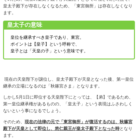
皇太子殿下が存在しなくなるため、「東宮御所」は存在しなくなり
ます。
皇太子の意味
皇位を継承すべき皇子であり、東宮。
ポイントは【皇子】という呼称で、
皇子とは「天皇の子」という意味です。
現在の天皇陛下が譲位し、皇太子殿下が天皇となった後、第一皇位
継承の立場になるのは「秋篠宮さま」となります。
しかし5月1日に即位する天皇陛下にとっては、【弟】であるため、
第一皇位継承権があるものの、「皇太子」という表現はふさわしく
ないという事になるでしょう。
そのため、
現在の法律の元で「東宮御所」が復活するのは、秋篠宮
殿下が天皇として即位し、悠仁親王が皇太子殿下となった時
となり
ます。