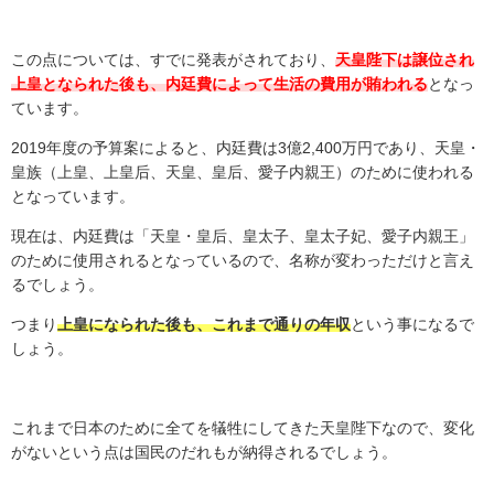
この点については、すでに発表がされており、
天皇陛下は譲位され
上皇となられた後も、内廷費によって生活の費用が賄われる
となっ
ています。
2019
年度の予算案によると、内廷費は
3
億
2,400
万円であり、天皇・
皇族（上皇、上皇后、天皇、皇后、愛子内親王）のために使われる
となっています。
現在は、内廷費は「天皇・皇后、皇太子、皇太子妃、愛子内親王」
のために使用されるとなっているので、名称が変わっただけと言え
るでしょう。
つまり
上皇になられた後も、これまで通りの年収
という事になるで
しょう。
これまで日本のために全てを犠牲にしてきた天皇陛下なので、変化
がないという点は国民のだれもが納得されるでしょう。