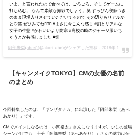
いよ、と言われたので食べては、ごろごろ、そしてゲームに
打ち込む。 なんて素敵な撮影でしょう。笑 すっぴん寝癖つき
のまま現場入りさせていただいてるので その辺りもリアルか
と♡笑 ぜひみてね🙇🏻‍♀️ #まさに今こんな感じ #割とリアルな
女子の生態 #かわいいより防寒 #高校の時のジャージ履いち
ゃうとか共感しました #笑
阿部朱梨(aberi)
(@akari_abe)がシェアした投稿 -
2018年 1月月1日午後7時31分PST
【キャンメイク
TOKYO
】
CM
の女優の名前
のまとめ
今回特集したのは、「ギンザタナカ」に出演した「阿部朱梨（あべ
あかり）」です。
CMでメインになるのは「小関裕太」さんになりますが、少しの登場
シーンだけでも、十分「阿部朱梨（あべあかり）」さんの魅力は伝