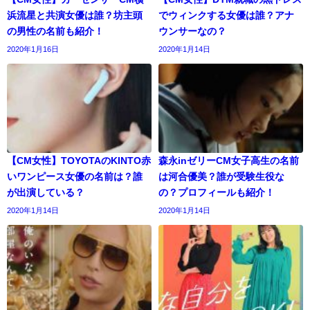
浜流星と共演女優は誰？坊主頭
でウィンクする女優は誰？アナ
の男性の名前も紹介！
ウンサーなの？
2020年1月16日
2020年1月14日
【CM女性】TOYOTAのKINTO赤
森永inゼリーCM女子高生の名前
いワンピース女優の名前は？誰
は河合優美？誰が受験生役な
が出演している？
の？プロフィールも紹介！
2020年1月14日
2020年1月14日