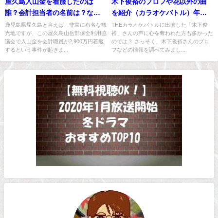
屋久島入山金を着服したのは
木下俊裕のプロフや花以外の曲
誰？会計担当者の名前は？なぜ
を紹介（カラオケバトル）年齢
判明（理由）？
や出身地は？
鹿児島県屋久島と言えば、非常に有名な観
THEカラオケバトルに出演した「木下俊
光地ですが、この屋久島山岳部保全利用協
裕」さんの声に心を奪われた方も多かった
議会で入山金を会計職員が2,900万円着服
のでは？ さっそく、木下俊裕さんのプロ
するという事件が起きま...
フなどの情報を調べてみまし...