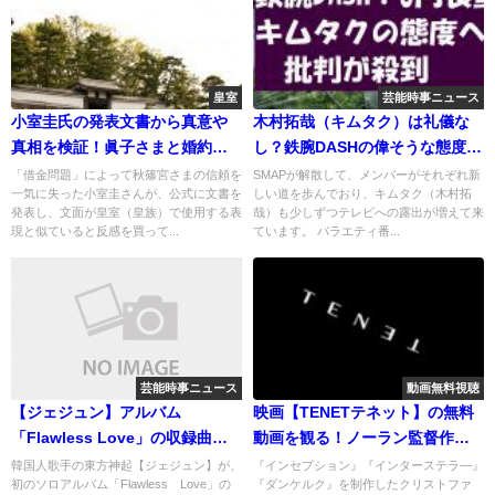
皇室
芸能時事ニュース
小室圭氏の発表文書から真意や
木村拓哉（キムタク）は礼儀な
真相を検証！眞子さまと婚約は
し？鉄腕DASHの偉そうな態度
どうなる？
（腕組み）に批判殺到！
「借金問題」によって秋篠宮さまの信頼を
SMAPが解散して、メンバーがそれぞれ新
一気に失った小室圭さんが、公式に文書を
しい道を歩んでおり、キムタク（木村拓
発表し、文面が皇室（皇族）で使用する表
哉）も少しずつテレビへの露出が増えて来
現と似ていると反感を買って...
ています。 バラエティ番...
芸能時事ニュース
動画無料視聴
【ジェジュン】アルバム
映画【TENETテネット】の無料
「Flawless Love」の収録曲は
動画を観る！ノーラン監督作品
何？いつ発売？コンサート会場
の感想とネタバレ！いつから放
韓国人歌手の東方神起【ジェジュン】が、
『インセプション』『インターステラ―』
初のソロアルバム「Flawless Love」の
『ダンケルク』を制作したクリストファ
はどこ？
映開始？