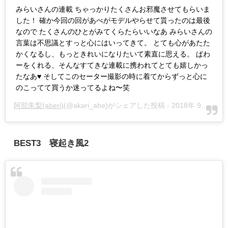
みらいさんの連載 ちゃっかりたくさんお邪魔させてもらいま
した！ 確か今回の回があべがモデルやらせて貰ったのは最後
なので たくさんのひとがみてくらたらいいなあ みらいさんの
言葉は不思議とすっと心にはいってきて。 とても心があたた
かくなるし、もっときれいになりたいて素直に思える。 ぱわ
ーをくれる、そんなすてきな連載に携われてとても嬉しかっ
たなあ♥ そしてこのセーター撮影の時に着てからずっと心に
のこってて買うか迷ってるよね〜笑
阿部朱梨(aberi)
(@akari_abe)がシェアした投稿 -
2018年 9月月16日午前5時04分PDT
BEST3 寝起き風2