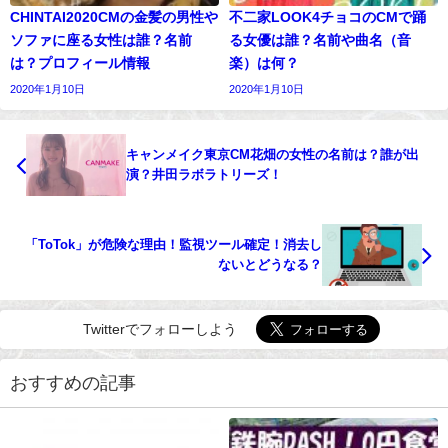
CHINTAI2020CMの金髪の男性や
不二家LOOK4チョコのCMで踊
ソファに座る女性は誰？名前
る女優は誰？名前や曲名（音
は？プロフィール情報
楽）は何？
2020年1月10日
2020年1月10日
キャンメイク東京CM花畑の女性の名前は？誰が出
演？井田ラボラトリーズ！
「ToTok」が危険な理由！監視ツール確定！消去し
ないとどうなる？
Twitterでフォローしよう
おすすめの記事