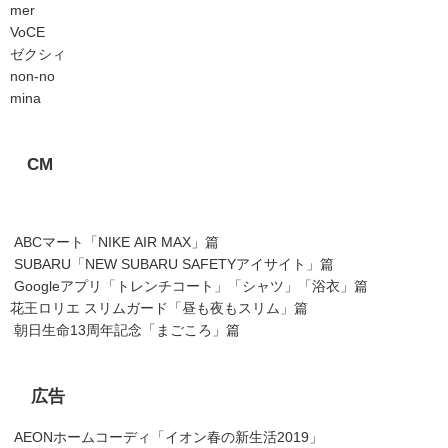
mer
VoCE
ゼクシィ
non-no
mina
CM
ABC
マート「
NIKE AIR MAX
」篇
SUBARU
「
NEW SUBARU SAFETY
アイサイト」篇
Google
アプリ「トレンチコート」「シャツ」「浴衣」篇
花王ロリエ スリムガード「昼も夜もスリム」篇
朝日生命
13
周年記念「まごころ」篇
広告
AEON
ホームコーディ「イオン春の新生活
2019
」