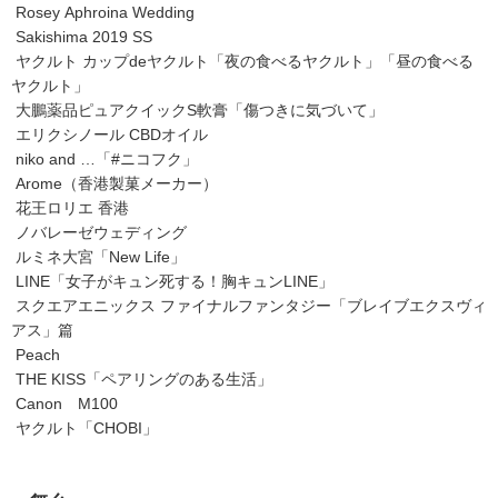
Rosey Aphroina Wedding
Sakishima 2019 SS
ヤクルト カップ
de
ヤクルト「夜の食べるヤクルト」「昼の食べる
ヤクルト」
大鵬薬品ピュアクイック
S
軟膏「傷つきに気づいて」
エリクシノール
CBD
オイル
niko and …
「
#
ニコフク」
Arome
（香港製菓メーカー）
花王ロリエ 香港
ノバレーゼウェディング
ルミネ大宮「
New Life
」
LINE
「女子がキュン死する！胸キュン
LINE
」
スクエアエニックス ファイナルファンタジー「ブレイブエクスヴィ
アス」篇
Peach
THE KISS
「ペアリングのある生活」
Canon
M100
ヤクルト「
CHOBI
」