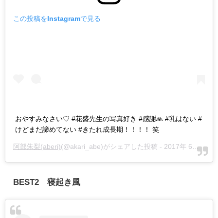
この投稿をInstagramで見る
おやすみなさい♡ #花盛先生の写真好き #感謝🙏 #乳はない #
けどまだ諦めてない #きたれ成長期！！！！ 笑
阿部朱梨(aberi)
(@akari_abe)がシェアした投稿 -
2017年 6月月18日午前6時20分PDT
BEST2 寝起き風