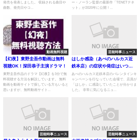
発売を発表しました。 収録される曲目や
ー・ノーラン監督の最新作「TENETテネ
曲数、発売日やコ...
ット」が2020年に公開！...
動画無料視聴
芸能時事ニュース
【幻夜】東野圭吾作動画は無料
はしか感染（あべのハルカス近
視聴OK！深田恭子主演ドラマ！
鉄本店）の症状や発症はいつ？
空気感染する？
東野圭吾作品のドラマ【幻夜】を3分で無
あべのハルカス近鉄本店のバレンタインキ
料視聴する方法を解説しています。 無料
ャンペーンを行なっていた会場で、店員が
動画を動画サイトで探している方もいると
「はしか」に感染していたことが分かりま
思いますが、無料動画サイト...
した。 非常に気になるニュ...
芸能時事ニュース
芸能時事ニュース