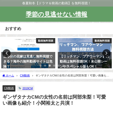
春夏秋冬【ドラマ＆映画の動画】を無料視聴！
季節の見逃せない情報
おすすめ
動画無料視聴
動画無料視聴
五等分の花嫁は見逃し無料視聴で
【リッチマン、プアウーマン】の
きる？海外の無料動画サイトは危
動画は無料視聴OK！未公開シー
険！
ンやスペシャル版もOK！
ホーム
CM動画
ギンザタナカCMの女性の名前は阿部朱梨！可愛い画像も紹
介！小関裕太と共演！
CM動画
2019CM
ギンザタナカCMの女性の名前は阿部朱梨！可愛
い画像も紹介！小関裕太と共演！