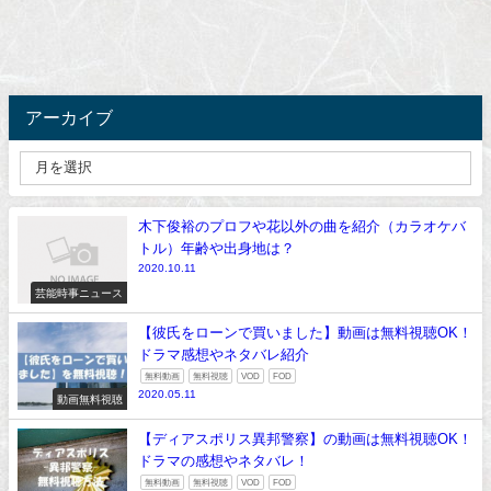
アーカイブ
木下俊裕のプロフや花以外の曲を紹介（カラオケバ
トル）年齢や出身地は？
2020.10.11
芸能時事ニュース
【彼氏をローンで買いました】動画は無料視聴OK！
ドラマ感想やネタバレ紹介
無料動画
無料視聴
VOD
FOD
2020.05.11
動画無料視聴
【ディアスポリス異邦警察】の動画は無料視聴OK！
ドラマの感想やネタバレ！
無料動画
無料視聴
VOD
FOD