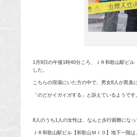
1
月
9
日の午後
1
時
40
分ころ、ＪＲ和歌山駅ビル
した。
こちらの現場にいた方の中で、男女
8
人が異臭
「のどがイガイガする」と訴えているようです
8
人のうち
1
人の女性は、なんと歩行困難になっ
ＪＲ和歌山駅ビル【和歌山ＭＩＯ】地下一階は