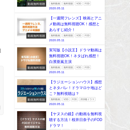
動画無料視聴
無料動画
無料視聴
VOD
FOD
2020.05.11
【一週間フレンズ】映画とアニ
メ動画は無料視聴OK！感想と
あらすじ紹介！
動画無料視聴
無料動画
無料視聴
VOD
FOD
2020.05.11
実写版【小説王】ドラマ動画は
報
無料視聴OK！ネタばれ感想！
白濱亜嵐主演
動画無料視聴
無料動画
無料視聴
VOD
FOD
2020.05.11
【ラジエーションハウス】感想
とネタバレ！ドラマロケ地はど
こ？無料視聴は？
動画無料視聴
無料動画
VOD
FOD
2019春ドラマ
2020.05.11
【ヤヌスの鏡】の動画を無料視
聴する方法！桜井日奈子のFOD
ドラマ！