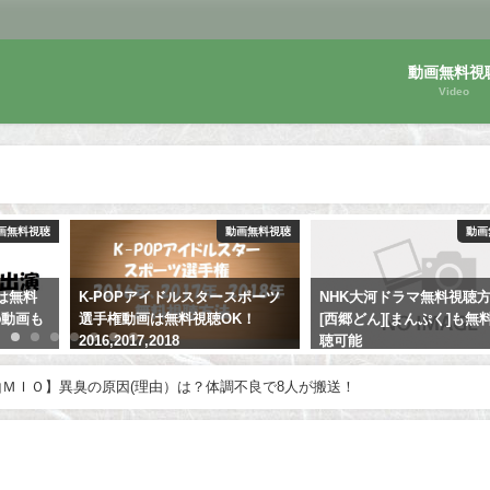
動画無料視
Video
画無料視聴
動画無料視聴
動画
スポーツ
NHK大河ドラマ無料視聴方法！
【メゾン・ド・ポリス】
K！
[西郷どん][まんぷく]も無料で視
動画は無料視聴OK！見逃
聴可能
はどこで可能？
ＭＩＯ】異臭の原因(理由）は？体調不良で8人が搬送！