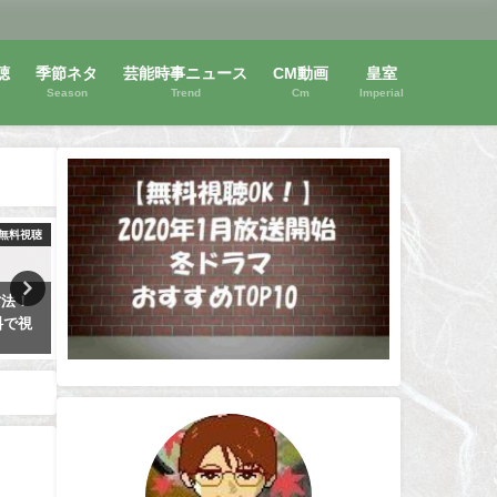
聴
季節ネタ
芸能時事ニュース
CM動画
皇室
Season
Trend
Cm
Imperial
無料視聴
動画無料視聴
動画
ドラマ
【約束のネバーランド】放送時
3年A組【hulu】オリジナ
し視聴
間と見逃し無料視聴方法！あら
式ストーリーは無料視聴OK
すじも紹介
終回後のストーリーは必見