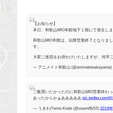
【お知らせ】
本日、和歌山MIO本館地下１階にて発生し
和歌山MIO本館は、以降営業終了となりま
す。
大変ご迷惑をお掛かけいたしますが、何卒
— アニメイト和歌山 (@animatewakayama)
ご飯買いたかったのに和歌山MIO営業終わ
あったからかぁあああああ
pic.twitter.com/
— うきわ/Yamo Kode (@usamiffy55)
2019