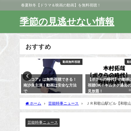
春夏秋冬【ドラマ＆映画の動画】を無料視聴！
季節の見逃せない情報
おすすめ
動画無料視聴
動画無料視聴
動
できる！
【ボクらの時代】の動画は無料
K-POPアイドルスター
全な方法
視聴OK！キムタク過去の動画も
選手権動画は無料視聴O
見放題！
2016,2017,2018
ホーム
芸能時事ニュース
ＪＲ和歌山駅ビル【和歌山
芸能時事ニュース