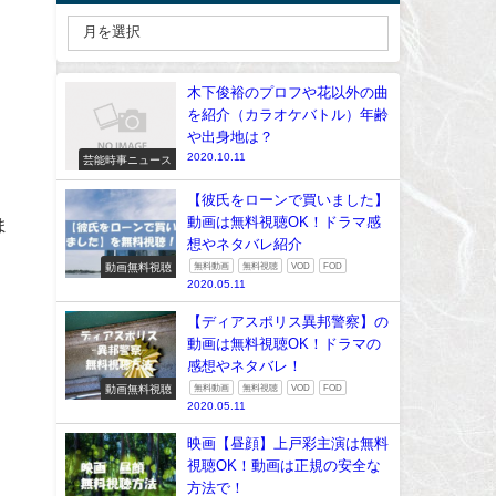
木下俊裕のプロフや花以外の曲
を紹介（カラオケバトル）年齢
や出身地は？
2020.10.11
芸能時事ニュース
【彼氏をローンで買いました】
動画は無料視聴OK！ドラマ感
ま
想やネタバレ紹介
動画無料視聴
無料動画
無料視聴
VOD
FOD
2020.05.11
【ディアスポリス異邦警察】の
動画は無料視聴OK！ドラマの
感想やネタバレ！
動画無料視聴
無料動画
無料視聴
VOD
FOD
2020.05.11
映画【昼顔】上戸彩主演は無料
視聴OK！動画は正規の安全な
方法で！