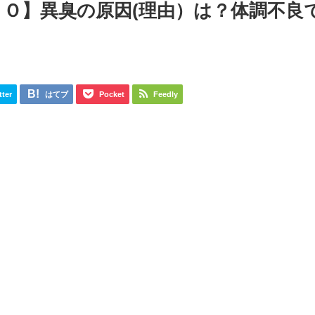
Ｏ】異臭の原因(理由）は？体調不良で
tter
はてブ
Pocket
Feedly