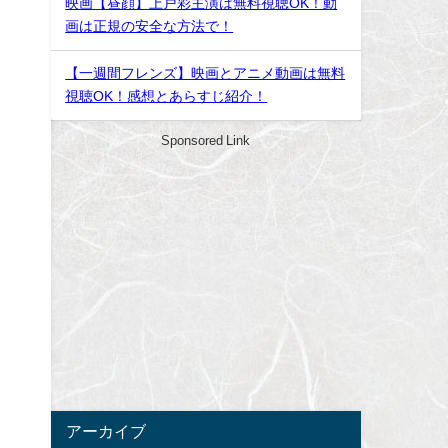
映画【昼顔】上戸彩主演は無料視聴OK！動
画は正規の安全な方法で！
【一週間フレンズ】映画とアニメ動画は無料
視聴OK！感想とあらすじ紹介！
Sponsored Link
アーカイブ