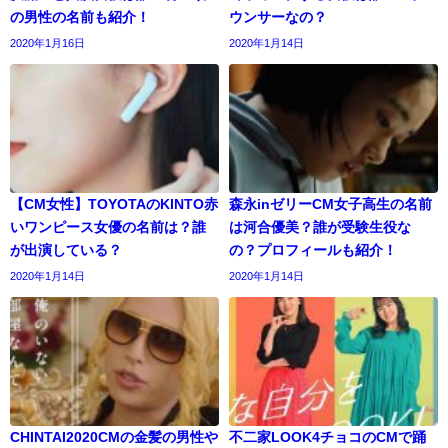
の男性の名前も紹介！
ウンサーなの？
2020年1月16日
2020年1月14日
【CM女性】TOYOTAのKINTO赤
森永inゼリーCM女子高生の名前
いワンピース女優の名前は？誰
は河合優美？誰が受験生役な
が出演している？
の？プロフィールも紹介！
2020年1月14日
2020年1月14日
CHINTAI2020CMの金髪の男性や
不二家LOOK4チョコのCMで踊