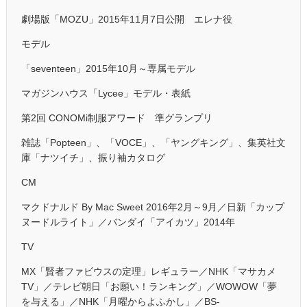
劇場版「MOZU」2015年11月7日公開 エレナ役
モデル
「seventeen」2015年10月～専属モデル
マガジンハウス「Lycee」モデル・表紙
第2回 CONOMi制服アワード 準グランプリ
雑誌「Popteen」、「VOCE」、「ヤングキング」、集英社文
庫「ナツイチ」、振り袖カタログ
CM
マクドナルド By Mac Sweet 2016年2月～9月／日新「カップ
ヌードルライト」／バンダイ「アイカツ」2014年
TV
MX「賢者ファビウスの定理」レギュラー／NHK「マサカメ
TV」／テレビ朝日「お願い！ランキング」／WOWOW「夢
を与える」／NHK「月曜からよふかし」／BS-