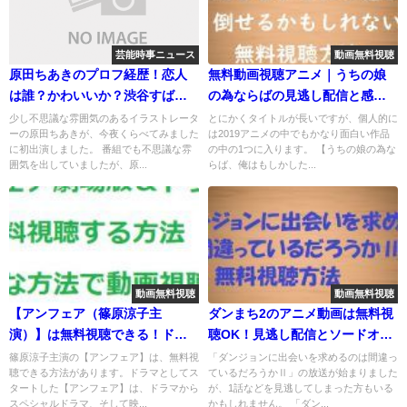
芸能時事ニュース
動画無料視聴
原田ちあきのプロフ経歴！恋人
無料動画視聴アニメ｜うちの娘
は誰？かわいいか？渋谷すばる
の為ならばの見逃し配信と感想
に似てる？
のまとめ！
少し不思議な雰囲気のあるイラストレータ
とにかくタイトルが長いですが、個人的に
ーの原田ちあきが、今夜くらべてみました
は2019アニメの中でもかなり面白い作品
に初出演しました。 番組でも不思議な雰
の中の1つに入ります。 【うちの娘の為な
囲気を出していましたが、原...
らば、俺はもしかした...
動画無料視聴
動画無料視聴
【アンフェア（篠原涼子主
ダンまち2のアニメ動画は無料視
演）】は無料視聴できる！ドラ
聴OK！見逃し配信とソードオラ
マ・movieの動画
トリアも！
篠原涼子主演の【アンフェア】は、無料視
「ダンジョンに出会いを求めるのは間違っ
聴できる方法があります。ドラマとしてス
ているだろうかⅡ」の放送が始まりました
タートした【アンフェア】は、ドラマから
が、1話などを見逃してしまった方もいる
スペシャルドラマ、そして映...
かもしれません。 「ダン...