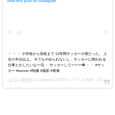
View this post on Instagram
・ ・ ・ 小学校から高校まで 12年間サッカー小僧だった。 人
生の半分以上。 今でもやめられないし、サッカーに関われる
仕事とかしたいなー🤔 ・ サッカーしてーーー⚽️ ・ ・ #サッ
カー #soccer #制服 #撮影 #青春
バンダリ亜砂也
さん(@asaya.0223)がシェアした投稿 -
2018年 9月月28日午前7時01分PDT