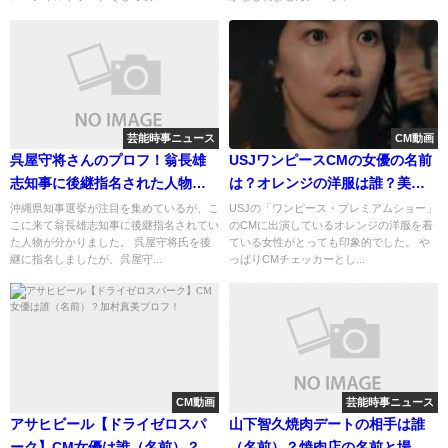
芸能時事ニュース
CM動画
呉屋守将さんのプロフ！翁長雄
USJワンピースCMの女優の名前
志知事に後継指名された人物に
は？オレンジの洋服は誰？美人
迫る
な画像紹介！
沖縄県知事選挙が注目を集めているが、こ
USJの「ワンピース・プレミアムショー」
こに来て翁長雄志知事に後継指名されてい
のCMに出演しているオレンジの洋服を着
た人物が分かりました。 呉屋守将氏を後
ている女性がとっても印象的でした。 や
継に指名しましたが、呉屋守...
っぱりCMチェッカーとし...
CM動画
芸能時事ニュース
アサヒビール【ドライゼロスパ
山下智久焼肉デートの相手は誰
ーク】CM女優は誰（名前）？加
（名前）？焼肉店の名前と場所