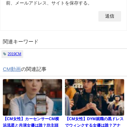
前、メールアドレス、サイトを保存する。
関連キーワード
2019CM
CM動画
の関連記事
【CM女性】カーセンサーCM横
【CM女性】DYM就職の黒ドレス
浜流星と共演女優は誰？坊主頭
でウィンクする女優は誰？アナ