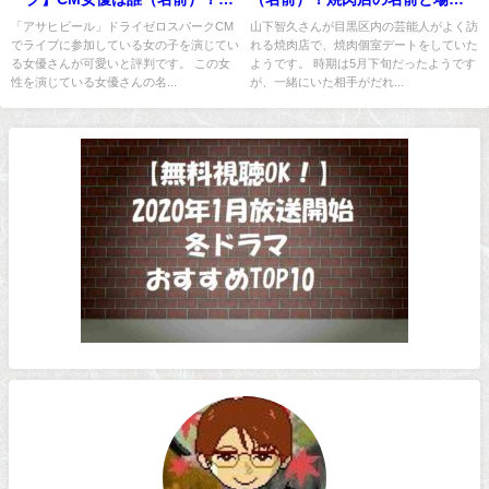
村真美プロフ！
はどこ？
「アサヒビール」ドライゼロスパークCM
山下智久さんが目黒区内の芸能人がよく訪
でライブに参加している女の子を演じてい
れる焼肉店で、焼肉個室デートをしていた
る女優さんが可愛いと評判です。 この女
ようです。 時期は5月下旬だったようです
性を演じている女優さんの名...
が、一緒にいた相手がだれ...