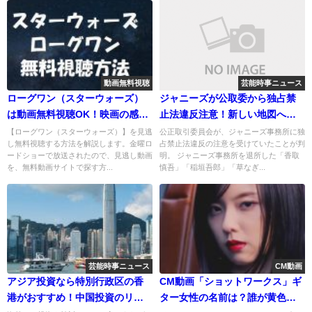
動画無料視聴
芸能時事ニュース
ローグワン（スターウォーズ）
ジャニーズが公取委から独占禁
は動画無料視聴OK！映画の感想
止法違反注意！新しい地図へ圧
やネタバレ！
力は事実！
【ローグワン（スターウォーズ）】を見逃
公正取引委員会が、ジャニーズ事務所に独
し無料視聴する方法を解説します。金曜ロ
占禁止法違反の注意を受けていたことが判
ードショーで放送されたので、見逃し動画
明。 ジャニーズ事務所を退所した「香取
を、無料動画サイトで探す方...
慎吾」「稲垣吾郎」「草なぎ...
芸能時事ニュース
CM動画
アジア投資なら特別行政区の香
CM動画「ショットワークス」ギ
港がおすすめ！中国投資のリス
ター女性の名前は？誰が黄色の