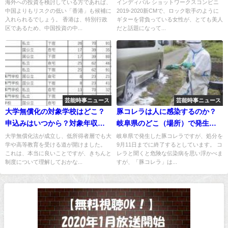
クを軽減する！
服でバイトしてる？
海外への投資を検討している方であれば、
インディバル ショットワークスコンビニ
中国よりもリスクの低い「香港」も候補に
2019-2020新CMで、ロック歌手のように
入れられるでしょう。 香港は、特別行政
ギターを背負っている女性が、とても美人
区であるため、中国投資の中...
だと話題になって...
芸能時事ニュース
芸能時事ニュース
大学無償化の対象学校はどこ？
豚コレラは人に感染するのか？
申込みはいつから？対象年収は
岐阜県のどこ（場所）で発生？
いくら？
ルートは？
大学無償化法が成立し、低所得者層でも大
岐阜県で発生した豚コレラですが、処分を
学や高等教育を受ける道が開けました。
9月11日までに終了するとしています。 コ
これは、本当に良いことですが、きちんと
レラと聞くと危険な伝染病を思い浮かべま
制度について理解しておかな...
すが、「豚コレラ」は...