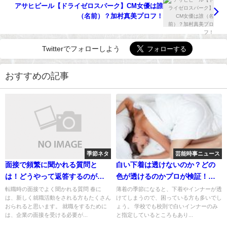
アサヒビール【ドライゼロスパーク】CM女優は誰
（名前）？加村真美プロフ！
Twitterでフォローしよう
おすすめの記事
季節ネタ
芸能時事ニュース
面接で頻繁に聞かれる質問と
白い下着は透けないのか？どの
は！どうやって返答するのが正
色が透けるのかプロが検証！紺
しい？
ピンクは？
転職時の面接でよく聞かれる質問 春に
薄着の季節になると、下着やインナーが透
は、新しく就職活動をされる方もたくさん
けてしまうので、困っている方も多いでし
おられると思います。 就職をするために
ょう。 学校でも校則で白いインナーのみ
は、企業の面接を受ける必要が...
と指定しているところもあり...