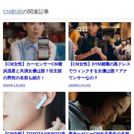
CM動画
の関連記事
【CM女性】カーセンサーCM横
【CM女性】DYM就職の黒ドレス
浜流星と共演女優は誰？坊主頭
でウィンクする女優は誰？アナ
の男性の名前も紹介！
ウンサーなの？
2020年1月16日
2020年1月14日
【CM女性】TOYOTAのKINTO赤
森永inゼリーCM女子高生の名前