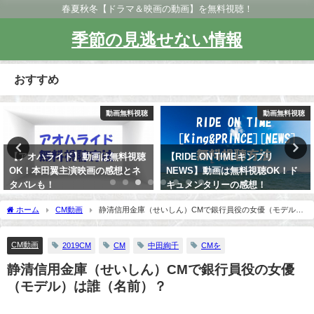
春夏秋冬【ドラマ＆映画の動画】を無料視聴！
季節の見逃せない情報
おすすめ
動画無料視聴
動画無料視聴
【アオハライド】動画は無料視聴
【RIDE ON TIMEキンプリ
OK！本田翼主演映画の感想とネ
NEWS】動画は無料視聴OK！ド
タバレも！
キュメンタリーの感想！
ホーム
CM動画
静清信用金庫（せいしん）CMで銀行員役の女優（モデル）
は誰（名前）？
CM動画
2019CM
CM
中田絢千
CMを
静清信用金庫（せいしん）CMで銀行員役の女優
（モデル）は誰（名前）？