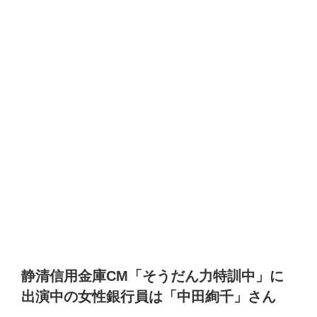
静清信用金庫
CM
「そうだん力特訓中」に
出演中の女性銀行員は「中田絢千」さん