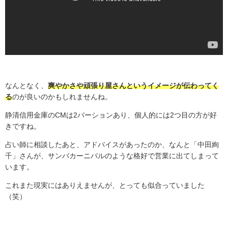
なんとなく、
爽やかさや頑張り屋さんというイメージが伝わってく
る
のが良いのかもしれませんね。
静清信用金庫の
CM
は
2
バーションあり、個人的には
2
つ目の方が好
きですね。
占い師に相談したあと、アドバイスがあったのか、なんと「中田絢
千」さんが、サンバカーニバルのような格好で営業に出てしまって
います。
これまた現実にはありえませんが、とっても似合っていました
（笑）