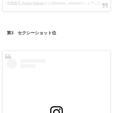
中田絢千 Ayaka Nakata
さん(@ayaka_nakata)がシェアした投稿 -
第
3 セクシーショット
位