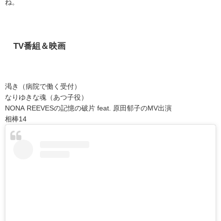
ね。
TV
番組＆映画
渇き（病院で働く受付）
なりゆきな魂（あつ子役）
NONA REEVES
の記憶の破片
feat.
原田郁子の
MV
出演
相棒14