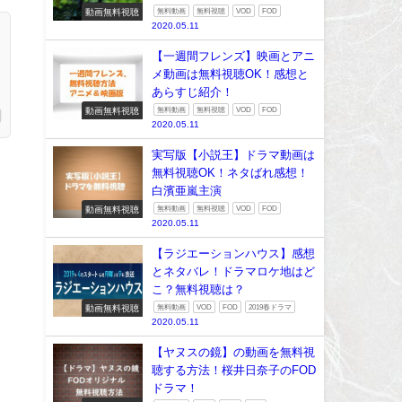
動画無料視聴
無料動画
無料視聴
VOD
FOD
2020.05.11
【一週間フレンズ】映画とアニ
メ動画は無料視聴OK！感想と
あらすじ紹介！
動画無料視聴
無料動画
無料視聴
VOD
FOD
2020.05.11
実写版【小説王】ドラマ動画は
無料視聴OK！ネタばれ感想！
白濱亜嵐主演
動画無料視聴
無料動画
無料視聴
VOD
FOD
2020.05.11
【ラジエーションハウス】感想
とネタバレ！ドラマロケ地はど
こ？無料視聴は？
動画無料視聴
無料動画
VOD
FOD
2019春ドラマ
2020.05.11
【ヤヌスの鏡】の動画を無料視
聴する方法！桜井日奈子のFOD
ドラマ！