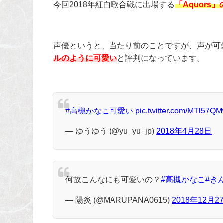
今回
2018
年紅白歌合戦に出場する
「Aquors
声優というと、当たり前のことですが、声が可
ルのように可愛い
と評判になっています。
#高槻かなこ可愛い
pic.twitter.com/MTl57Q
— ゆうゆう (@yu_yu_jp)
2018年4月28日
何故こんなにも可愛いの？
#高槻かなこ
#き
— 陽炎 (@MARUPANA0615)
2018年12月2