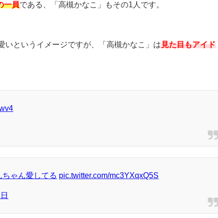
」の一員
である、「高槻かなこ」もその
1
人です。
愛いというイメージですが、「高槻かなこ」は
見た目もアイド
Mwv4
んちゃん愛してる
pic.twitter.com/mc3YXqxQ5S
7日