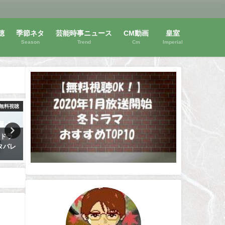
聴
季節ネタ
芸能時事ニュース
CM動画
皇室
Season
Trend
Cm
Imperial
無料視聴
動画無料視聴
動画
】ドラ
大坂なおみBNPパリバ・オープ
【秒速5センチメートル】
タバレ
ンは無料視聴OK！試合中継を見
アニメは無料視聴OK！夏休
る方法！
動画三昧！