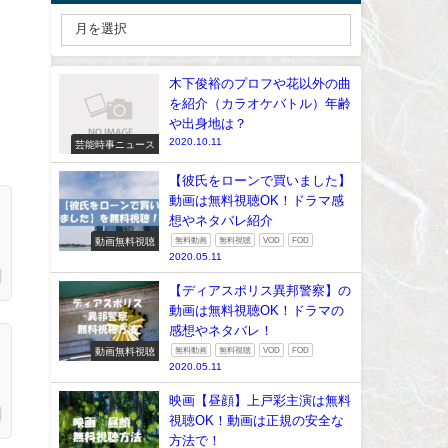
木下俊裕のプロフや花以外の曲
を紹介（カラオケバトル）年齢
や出身地は？
2020.10.11
芸能時事ニュース
【彼氏をローンで買いました】
動画は無料視聴OK！ドラマ感
想やネタバレ紹介
動画無料視聴
無料動画
無料視聴
VOD
FOD
2020.05.11
【ディアスポリス異邦警察】の
動画は無料視聴OK！ドラマの
感想やネタバレ！
動画無料視聴
無料動画
無料視聴
VOD
FOD
2020.05.11
映画【昼顔】上戸彩主演は無料
視聴OK！動画は正規の安全な
方法で！