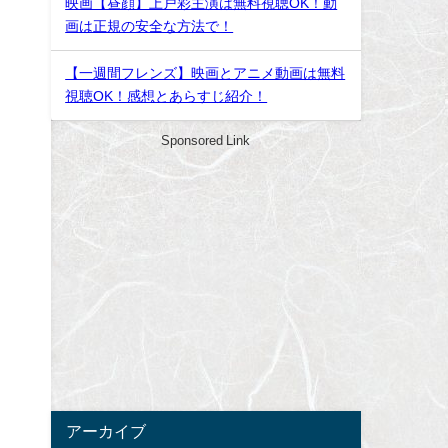
映画【昼顔】上戸彩主演は無料視聴OK！動
画は正規の安全な方法で！
【一週間フレンズ】映画とアニメ動画は無料
視聴OK！感想とあらすじ紹介！
Sponsored Link
アーカイブ