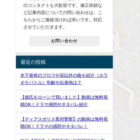
のコンタクトも大歓迎です。修正依頼な
ど記事内容についての問い合わせは、こ
ちらからご連絡頂ければ幸いです。対応
させていただきます。
お問い合わせ
。
最近の投稿
木下俊裕のプロフや花以外の曲を紹介（カラ
オケバトル）年齢や出身地は？
【彼氏をローンで買いました】動画は無料視
聴OK！ドラマ感想やネタバレ紹介
【ディアスポリス異邦警察】の動画は無料視
聴OK！ドラマの感想やネタバレ！