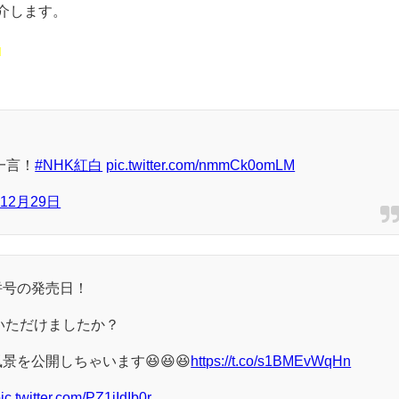
介します。
。
一言！
#NHK紅白
pic.twitter.com/nmmCk0omLM
年12月29日
併号の発売日！
ていただけましたか？
を公開しちゃいます😆😆😆
https://t.co/s1BMEvWqHn
ic.twitter.com/PZ1jIdIb0r