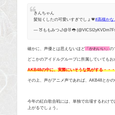
きんちゃん
髪短くしたの可愛いすぎでしょ💗
#高槻かな
— 🍑ももみつ🌙@🐰👅 (@VICSI2yKVDm7F
確かに、声優とは思えないほど
「かわいい」
の
どこかのアイドルグループに所属していてもお
AKB48の中に、実際にいそうな気がする・・
その上、声がアニメ声であれば、
AKB48
とかの
今年の紅白歌合戦には、単独で出場するわけで
上がるでしょう。