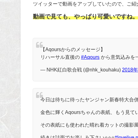
ツイッターで動画をアップしていたので、ご紹
動画で見ても、やっぱり可愛いですね
【Aqoursからのメッセージ】
リハーサル直後の
#Aqours
から意気込みを
— NHK紅白歌合戦 (@nhk_kouhaku)
2018
今日は待ちに待ったヤンジャン新春特大合
金色に輝くAqoursちゃんの表紙、もう見
その表紙にも使われた晴れ着カットの撮影風景
続きは誌面でお楽しみ下さい⭐⭐⭐
#lovelive
p