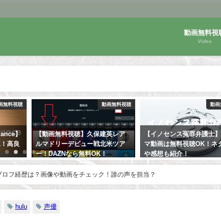
動画無料視
Video
画無料視聴
動画無料視聴
動画
mance】
【動画無料視聴】久保建英レア
【イノセンス冤罪弁護士
K！高良
ルマドリーデビュー戦北米ツア
マ動画は無料視聴OK！ネ
ー！DAZNなら無料OK！
や感想も紹介！
）のプロフ経歴は？画像や動画をチェック！誰の声を担当？
hulu
声優