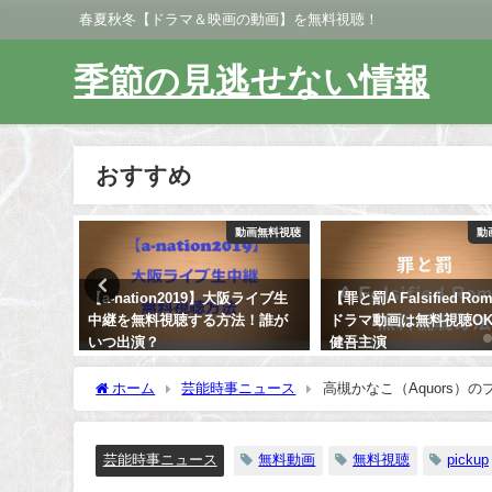
春夏秋冬【ドラマ＆映画の動画】を無料視聴！
季節の見逃せない情報
おすすめ
動画無料視聴
動画無料視聴
動
無料視聴
【a-nation2019】大阪ライブ生
【罪と罰A Falsified Ro
主演映画
中継を無料視聴する方法！誰が
ドラマ動画は無料視聴O
いつ出演？
健吾主演
ホーム
芸能時事ニュース
高槻かなこ（Aquors
芸能時事ニュース
無料動画
無料視聴
pickup