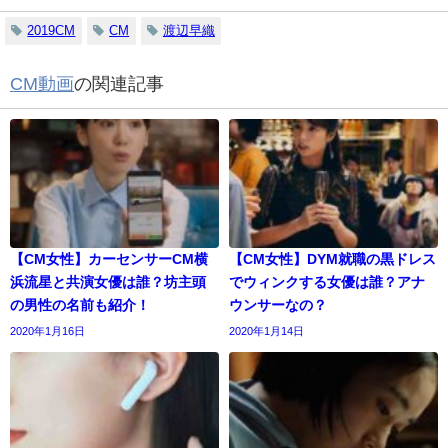
2019CM
CM
渡辺早織
CM動画
の関連記事
【CM女性】カーセンサーCM横
【CM女性】DYM就職の黒ドレス
浜流星と共演女優は誰？坊主頭
でウィンクする女優は誰？アナ
の男性の名前も紹介！
ウンサーなの？
2020年1月16日
2020年1月14日