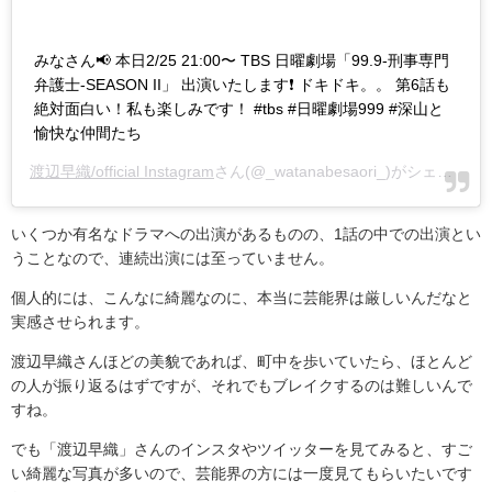
みなさん📢 本日2/25 21:00〜 TBS 日曜劇場「99.9-刑事専門
弁護士-SEASON II」 出演いたします❗️ ドキドキ。。 第6話も
絶対面白い！私も楽しみです！ #tbs #日曜劇場999 #深山と
愉快な仲間たち
渡辺早織/official Instagram
さん(@_watanabesaori_)がシェアした投稿 -
いくつか有名なドラマへの出演があるものの、
1
話の中での出演とい
うことなので、連続出演には至っていません。
個人的には、こんなに綺麗なのに、本当に芸能界は厳しいんだなと
実感させられます。
渡辺早織さんほどの美貌であれば、町中を歩いていたら、ほとんど
の人が振り返るはずですが、それでもブレイクするのは難しいんで
すね。
でも「渡辺早織」さんのインスタやツイッターを見てみると、すご
い綺麗な写真が多いので、芸能界の方には一度見てもらいたいです