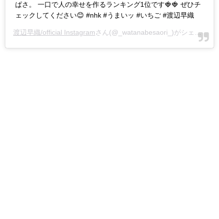
ぱさ。 一口で人の幸せを作るランキング1位です🍓🍓 ぜひチ
ェックしてください😊 #nhk #うまいッ #いちご #渡辺早織
渡辺早織/official Instagram
さん(@_watanabesaori_)がシェアした投稿 -