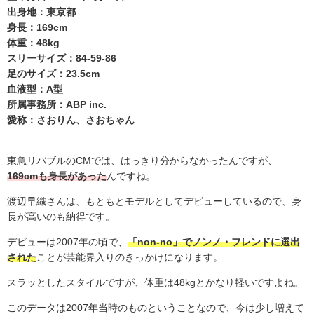
出身地：東京都
身長：169cm
体重：48kg
スリーサイズ：84-59-86
足のサイズ：23.5cm
血液型：A型
所属事務所：ABP inc.
愛称：さおりん、さおちゃん
東急リバブルの
CM
では、はっきり分からなかったんですが、
169cmも身長があった
んですね。
渡辺早織さんは、もともとモデルとしてデビューしているので、身
長が高いのも納得です。
デビューは
2007
年の頃で、
「non-no」でノンノ・フレンドに選出
された
ことが芸能界入りのきっかけになります。
スラッとしたスタイルですが、体重は
48kg
とかなり軽いですよね。
このデータは
2007
年当時のものということなので、今は少し増えて