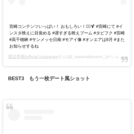
宮崎コンテンツいっぱい！ おもしろい！🚣‍♀️🍹 #宮崎にて #イ
ンスタ映えに目覚める #遅すぎる映えブーム #タビフク #宮崎
#高千穂峡 #サンメッセ日南 #モアイ像 #オンエアは8月 #また
お知らせするね
渡辺早織/official Instagram
さん(@_watanabesaori_)がシェアした投稿 -
BEST3 もう一枚デート風ショット