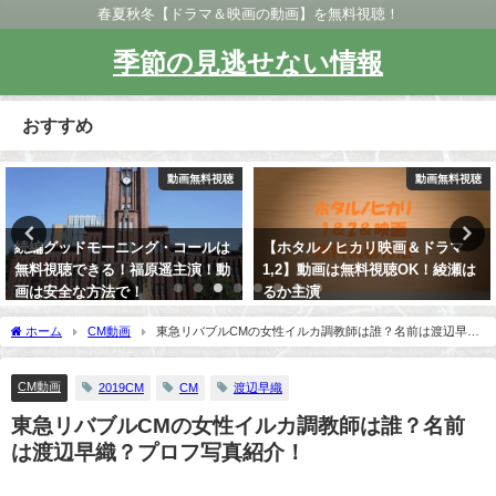
春夏秋冬【ドラマ＆映画の動画】を無料視聴！
季節の見逃せない情報
おすすめ
動画無料視聴
動画無料視聴
続編グッドモーニング・コールは
【ホタルノヒカリ映画＆ドラマ
無料視聴できる！福原遥主演！動
1,2】動画は無料視聴OK！綾瀬は
画は安全な方法で！
るか主演
ホーム
CM動画
東急リバブルCMの女性イルカ調教師は誰？名前は渡辺早
織？プロフ写真紹介！
CM動画
2019CM
CM
渡辺早織
東急リバブルCMの女性イルカ調教師は誰？名前
は渡辺早織？プロフ写真紹介！