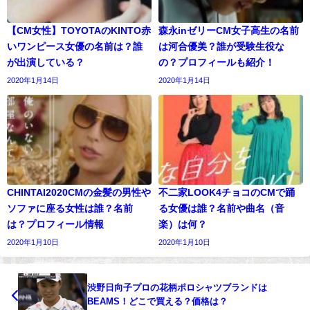
【CM女性】TOYOTAのKINTO赤
森永inゼリーCM女子高生の名前
いワンピース女優の名前は？誰
は河合優美？誰が受験生役な
が出演している？
の？プロフィールも紹介！
2020年1月14日
2020年1月14日
CHINTAI2020CMの金髪の男性や
不二家LOOK4チョコのCMで踊
ソファに座る女性は誰？名前
る女優は誰？名前や曲名（音
は？プロフィール情報
楽）は何？
2020年1月10日
2020年1月10日
渋野日向子プロの花柄ポロシャツブランドは
BEAMS！どこで買える？価格は？