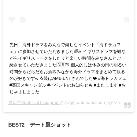
先日、海外ドラマをみんなで楽しむイベント「海ドラカフ
ェ」に参加させていただきました🌈☕️ イギリスドラマを観な
がらイギリストークをしたりと楽しい時間をみなさんとご一
緒させていただきました🇬🇧🧸 個人的には休みの日の明るい
時間からだらだらお酒飲みながら海外ドラマをまとめて観る
のが好きですw 衣装はAMBIENTさんでした❤️ #海ドラカフェ
#英国スキャンダル #イベントのお知らせも #またします #お
じゃましました
渡辺早織/official Instagram
さん(@_watanabesaori_)がシェアした投稿 -
BEST2 デート風ショット