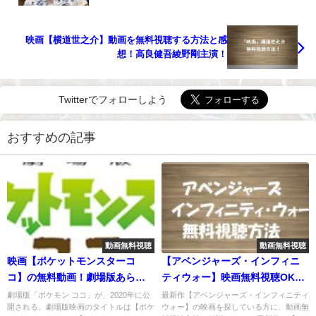
映画【横道世之介】動画を無料視聴する方法と感
想！高良健吾綾野剛主演！
Twitterでフォローしよう
おすすめの記事
動画無料視聴
動画無料視聴
映画【ポケットモンスターコ
【アベンジャーズ・インフィニ
コ】の無料動画！劇場版あらす
ティウォー】映画無料視聴OK！
じやココの意味を調査！
動画視聴方法！
劇場版「ポケモン ココ」が、2020年に公
最新作【アベンジャーズ・インフィニティ
開される。劇場版映画のタイトルは【ポケ
ウォー】の映画を探している方に、動画無