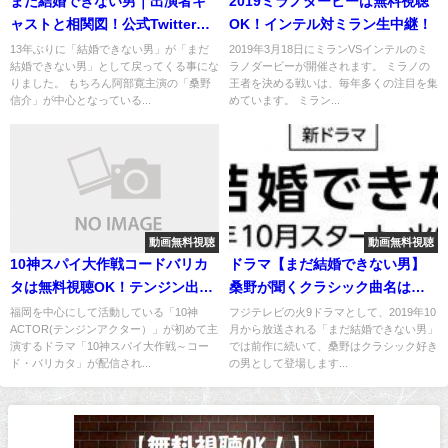
まだ結婚できない男｜出演者キ
2019ミラノダービーは無料視聴
ャストと相関図！公式Twitter＆
OK！インテル対ミラン生中継！
インスタ情報
13年ぶりに「結婚できない男」が「まだ
2019年3月18日にミランVSインテルのミ
結婚できない男」として戻ってくる事にな
ラノダービーが開催されます。 ミラノの
りました。 もちろん阿部寛主演の「桑野
王者を決める戦いは、毎年多くの注目を集
信介」が中心となっている...
めています。 ミラン...
動画無料視聴
動画無料視聴
10神スパイ大作戦コードバリカ
ドラマ【まだ結婚できない男】
タは無料視聴OK！テンジン出演
桑野が聞くクラシック曲名は
ドラマの感想
何？無料購入できる？
福岡を中心にして活動している「10神
フジテレビの火9ドラマとして、2019年10
ACTOR(テンジンアクター）」が初めて主
月から放送される「まだ結婚できない男」
演するドラマ「10神スパイ大作戦～コー
では前作に続いて、桑野はクラシック好き
ド・バリカタ」が配信され...
の男として登場します...