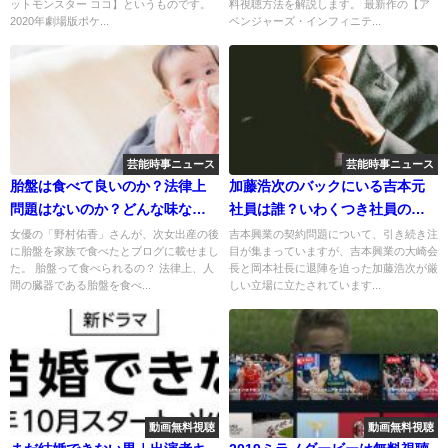
ットモンスター ココ】というものです。
料視聴方法を解説します。 最新作の【ア
2020年劇場版ポケ...
ベンジャーズ・インフィニテ...
芸能時事ニュース
芸能時事ニュース
胎盤は食べて良いのか？法律上
加藤浩次のバックにいる吉本元
問題はないのか？どんな味なの
社員は誰？いわくつき社員の名
か？
前は？
女優の「野村佑香」さんが、次女出産の後
吉本興業の契約問題について、引き続き注
に胎盤を家族で食べたとブログに載せまし
目が集まっていますが、吉本興業の大崎会
た。 胎盤って食べられるの？ 法律上、人
長と岡本社長に退陣を迫った加藤浩次が厳
間の臓器である胎盤を食べ...
しい立場に立たされています...
動画無料視聴
動画無料視聴