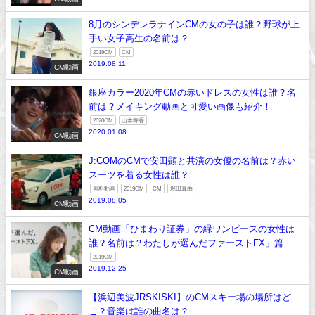
8月のシンデレラナインCMの女の子は誰？野球が上
手い女子高生の名前は？
2019CM
CM
2019.08.11
CM動画
銀座カラー2020年CMの赤いドレスの女性は誰？名
前は？メイキング動画と可愛い画像も紹介！
2020CM
山本舞香
2020.01.08
CM動画
J:COMのCMで安田顕と共演の女優の名前は？赤い
スーツを着る女性は誰？
無料動画
2019CM
CM
堀田真由
2019.08.05
CM動画
CM動画「ひまわり証券」の緑ワンピースの女性は
誰？名前は？わたしが選んだファーストFX」篇
2019CM
2019.12.25
CM動画
【浜辺美波JRSKISKI】のCMスキー場の場所はど
こ？音楽は誰の曲名は？