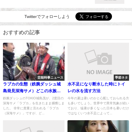
Twitterでフォローしよう
おすすめの記事
芸能時事ニュース
季節ネタ
ラブカの生態（鉄腕ダッシュ城
水不足になり断水した時にトイ
島発見深海サメ）どこの水族館
レの水を流す方法
で展示？
鉄腕ダッシュのTOKIO城島茂が、2度目の
今年の夏は暑いのかと心配しておられる方
深海サメ「ラブカ」を生きたまま捕獲しま
も多いでしょう。世界中で異常気象が続い
した。 非常に貴重と言われる「ラブカ
ており、猛暑が多くなった日本も暑いだけ
（深海サメ）」ですが、ど...
ではなくいつ水不足によって...