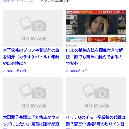
木下俊裕のプロフや花以外の曲
FODの解約方法を画像付きで解
を紹介（カラオケバトル）年齢
説！誰でも簡単に解約できるの
や出身地は？
で安心！
2020年10月11日
2020年5月11日
大渕愛子弁護士「丸坊主かウィ
イッテQのイモト卒業後の代役は
ッグにしたい」発言は謝罪が必
誰？森三中後継3時のヒロインは