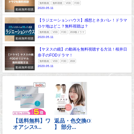
無料動画
無料視聴
VOD
FOD
2020.05.11
動画無料視聴
【ラジエーションハウス】感想とネタバレ！ドラマ
ロケ地はどこ？無料視聴は？
無料動画
VOD
FOD
2019春ドラマ
2020.05.11
動画無料視聴
【ヤヌスの鏡】の動画を無料視聴する方法！桜井日
奈子のFODドラマ！
無料動画
VOD
FOD
2019
2020.05.11
動画無料視聴