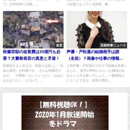
フ」が2020年に公開。 ...
り話題になっている医師、兼...
皇室
芸能時事ニュース
秋篠宮邸の改装費は33億円も必
声優・戸松遥の結婚相手は誰
要？大嘗祭発言の真意と矛盾！
（名前）？画像や仕事の情報
は？年収は？
秋篠宮さまと言えば、皇族には珍しい「自
人気声優・戸松遥がブログで結婚を発表し
由な発言」が特徴です。 そんな秋篠宮さ
ました。 相手の男性にちょっと興味があ
まが、「大嘗祭（だいじょうさい、おおに
るという方も多いでしょう。 一般男性と
えのまつり）」について、...
いうことですが、相手の男性...