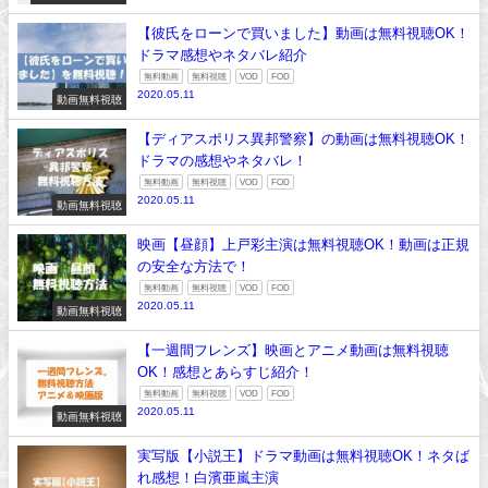
【彼氏をローンで買いました】動画は無料視聴OK！
ドラマ感想やネタバレ紹介
無料動画
無料視聴
VOD
FOD
2020.05.11
動画無料視聴
【ディアスポリス異邦警察】の動画は無料視聴OK！
ドラマの感想やネタバレ！
無料動画
無料視聴
VOD
FOD
2020.05.11
動画無料視聴
映画【昼顔】上戸彩主演は無料視聴OK！動画は正規
の安全な方法で！
無料動画
無料視聴
VOD
FOD
2020.05.11
動画無料視聴
【一週間フレンズ】映画とアニメ動画は無料視聴
OK！感想とあらすじ紹介！
無料動画
無料視聴
VOD
FOD
2020.05.11
動画無料視聴
実写版【小説王】ドラマ動画は無料視聴OK！ネタば
れ感想！白濱亜嵐主演