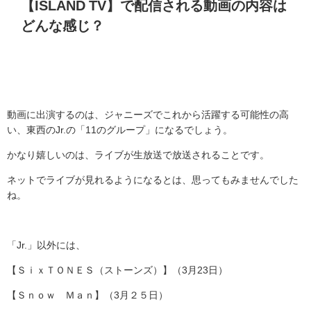
【
ISLAND TV
】で配信される動画の内容は
どんな感じ？
動画に出演するのは、ジャニーズでこれから活躍する可能性の高
い、東西の
Jr.
の「
11
のグループ」になるでしょう。
かなり嬉しいのは、ライブが生放送で放送されることです。
ネットでライブが見れるようになるとは、思ってもみませんでした
ね。
「
Jr.
」以外には、
【ＳｉｘＴＯＮＥＳ（ストーンズ）】（
3
月
23
日）
【Ｓｎｏｗ Ｍａｎ】（
3
月２５日）