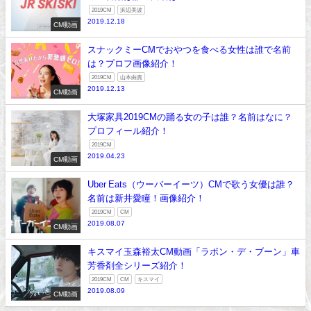
2019CM
浜辺美波
2019.12.18
CM動画
スナックミーCMでおやつを食べる女性は誰で名前
は？プロフ画像紹介！
2019CM
山本由貴
2019.12.13
CM動画
大塚家具2019CMの踊る女の子は誰？名前はなに？
プロフィール紹介！
2019CM
2019.04.23
CM動画
Uber Eats（ウーバーイーツ）CMで歌う女優は誰？
名前は新井愛瞳！画像紹介！
2019CM
CM
2019.08.07
CM動画
キスマイ玉森裕太CM動画「ラボン・デ・ブーン」車
芳香剤全シリーズ紹介！
2019CM
CM
キスマイ
2019.08.09
CM動画