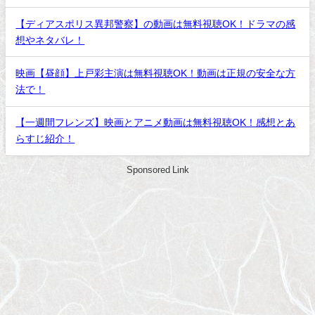
【ディアスポリス異邦警察】の動画は無料視聴OK！ドラマの感
想やネタバレ！
映画【昼顔】上戸彩主演は無料視聴OK！動画は正規の安全な方
法で！
【一週間フレンズ】映画とアニメ動画は無料視聴OK！感想とあ
らすじ紹介！
Sponsored Link