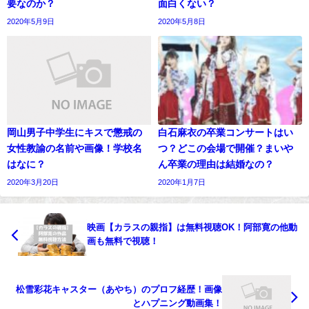
要なのか？
面白くない？
2020年5月9日
2020年5月8日
岡山男子中学生にキスで懲戒の
白石麻衣の卒業コンサートはい
女性教諭の名前や画像！学校名
つ？どこの会場で開催？まいや
はなに？
ん卒業の理由は結婚なの？
2020年3月20日
2020年1月7日
映画【カラスの親指】は無料視聴OK！阿部寛の他動
画も無料で視聴！
松雪彩花キャスター（あやち）のプロフ経歴！画像
とハプニング動画集！