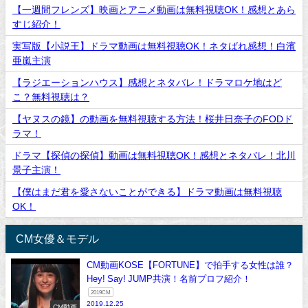
【一週間フレンズ】映画とアニメ動画は無料視聴OK！感想とあら
すじ紹介！
実写版【小説王】ドラマ動画は無料視聴OK！ネタばれ感想！白濱
亜嵐主演
【ラジエーションハウス】感想とネタバレ！ドラマロケ地はど
こ？無料視聴は？
【ヤヌスの鏡】の動画を無料視聴する方法！桜井日奈子のFODド
ラマ！
ドラマ【探偵の探偵】動画は無料視聴OK！感想とネタバレ！北川
景子主演！
【僕はまだ君を愛さないことができる】ドラマ動画は無料視聴
OK！
CM女優＆モデル
CM動画KOSE【FORTUNE】で拍手する女性は誰？
Hey! Say! JUMP共演！名前プロフ紹介！
2019CM
2019.12.25
CM動画