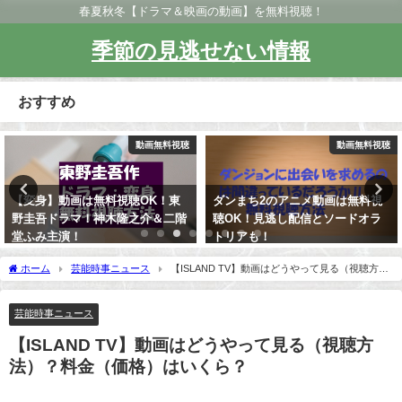
春夏秋冬【ドラマ＆映画の動画】を無料視聴！
季節の見逃せない情報
おすすめ
料視聴
動画無料視聴
動画無
！東
ダンまち2のアニメ動画は無料視
【ENGEIグランドスラム】第
二階
聴OK！見逃し配信とソードオラ
10弾の動画は無料視聴OK！
トリアも！
ネタ満載！
ホーム
芸能時事ニュース
【ISLAND TV】動画はどうやって見る（視聴方
法）？料金（価格）はいくら？
芸能時事ニュース
【ISLAND TV】動画はどうやって見る（視聴方
法）？料金（価格）はいくら？