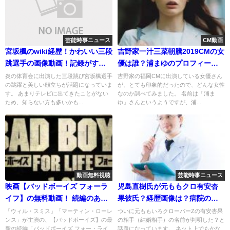
芸能時事ニュース
CM動画
宮坂楓のwiki経歴！かわいい三段
吉野家一汁三菜朝膳2019CMの女
跳選手の画像動画！記録がすご
優は誰？浦まゆのプロフィール
い！
や画像紹介
炎の体育会に出演した三段跳び宮坂楓選手
吉野家の福岡CMに出演している女優さん
の跳躍と美しい顔立ちが話題になっていま
が、とても印象的だったので、どんな女性
す。 あまりテレビに出てきたことがない
なのか調べてみました。 名前は「浦ま
ため、知らない方も多いかも...
ゆ」さんというようですが、浦...
動画無料視聴
芸能時事ニュース
映画【バッドボーイズ フォーラ
児島直樹氏が元ももクロ有安杏
イフ】の無料動画！ 続編のあら
果彼氏？経歴画像は？病院の名
すじ感想と映画館情報！
前は？
「ウィル・スミス」「マーティン・ローレ
ついに元ももいろクローバーZの有安杏果
ンス」が主演の、【バッドボーイズ】の最
の相手（結婚相手）の名前が判明した？と
新の続編「バッドボーイズ フォー・ライ
話題になっています。 ネット上でもかな