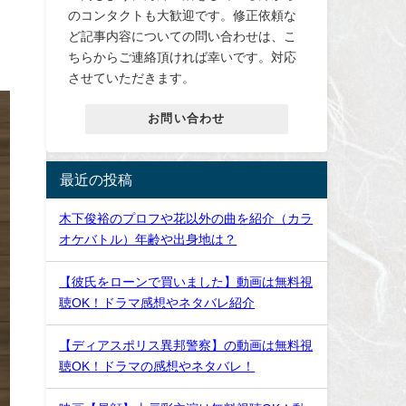
のコンタクトも大歓迎です。修正依頼な
ど記事内容についての問い合わせは、こ
ちらからご連絡頂ければ幸いです。対応
させていただきます。
お問い合わせ
最近の投稿
木下俊裕のプロフや花以外の曲を紹介（カラ
オケバトル）年齢や出身地は？
【彼氏をローンで買いました】動画は無料視
聴OK！ドラマ感想やネタバレ紹介
【ディアスポリス異邦警察】の動画は無料視
聴OK！ドラマの感想やネタバレ！