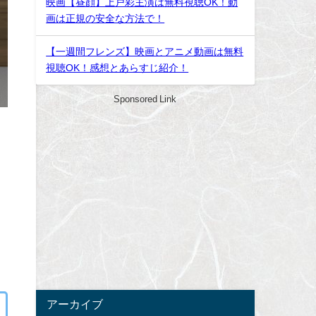
映画【昼顔】上戸彩主演は無料視聴OK！動
画は正規の安全な方法で！
【一週間フレンズ】映画とアニメ動画は無料
視聴OK！感想とあらすじ紹介！
Sponsored Link
アーカイブ