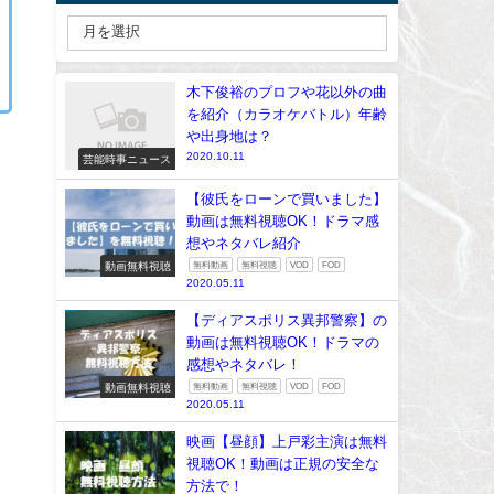
木下俊裕のプロフや花以外の曲
を紹介（カラオケバトル）年齢
や出身地は？
2020.10.11
芸能時事ニュース
【彼氏をローンで買いました】
動画は無料視聴OK！ドラマ感
想やネタバレ紹介
動画無料視聴
無料動画
無料視聴
VOD
FOD
2020.05.11
【ディアスポリス異邦警察】の
動画は無料視聴OK！ドラマの
感想やネタバレ！
動画無料視聴
無料動画
無料視聴
VOD
FOD
2020.05.11
映画【昼顔】上戸彩主演は無料
視聴OK！動画は正規の安全な
方法で！