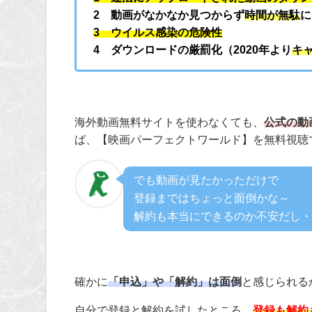
2 動画がなかなか見つからず
時間が無駄
に
3
ウイルス感染の危険性
4 ダウンロードの厳罰化（2020年より
キ
海外動画無料サイトを使わなくても、
公式の動
ば、【映画パーフェクトワールド】を無料視聴
でも動画が見たかっただけで
登録まではちょっと面倒かな～
解約も本当にできるのか不安だし・
確かに
「申込」や「解約」は面倒
と感じられる
自分で登録と解約を試したところ、
登録も解約