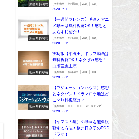
動画無料視聴
無料動画
無料視聴
VOD
FOD
2020.05.11
【一週間フレンズ】映画とアニ
メ動画は無料視聴OK！感想と
あらすじ紹介！
動画無料視聴
無料動画
無料視聴
VOD
FOD
2020.05.11
す
実写版【小説王】ドラマ動画は
無料視聴OK！ネタばれ感想！
白濱亜嵐主演
動画無料視聴
無料動画
無料視聴
VOD
FOD
2020.05.11
【ラジエーションハウス】感想
とネタバレ！ドラマロケ地はど
こ？無料視聴は？
動画無料視聴
無料動画
VOD
FOD
2019春ドラマ
2020.05.11
【ヤヌスの鏡】の動画を無料視
聴する方法！桜井日奈子のFOD
ドラマ！