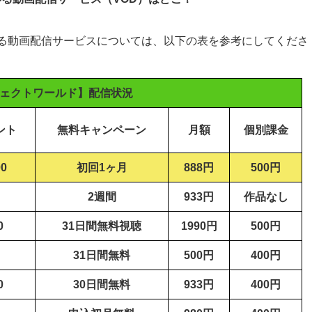
る動画配信サービスについては、以下の表を参考にしてくださ
ェクトワールド】配信状況
ント
無料キャンペーン
月額
個別課金
00
初回1ヶ月
888
円
500円
2
週間
933
円
作品なし
0
31
日間無料視聴
1990
円
500円
31
日間無料
500
円
400円
0
30
日間無料
933
円
400円