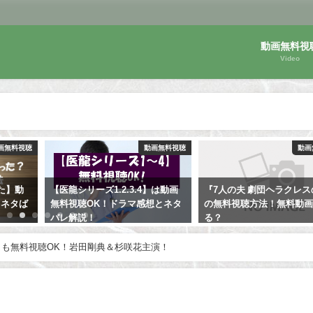
動画無料視
Video
画無料視聴
動画無料視聴
動画
た】動
【医龍シリーズ1.2.3.4】は動画
『7人の夫 劇団ヘラクレ
！ネタば
無料視聴OK！ドラマ感想とネタ
の無料視聴方法！無料動
バレ解説！
る？
も無料視聴OK！岩田剛典＆杉咲花主演！