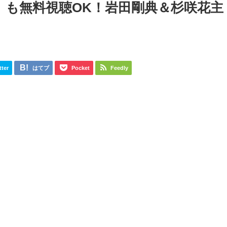
】も無料視聴OK！岩田剛典＆杉咲花主
tter
はてブ
Pocket
Feedly