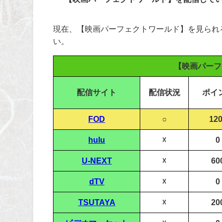
現在、【映画パーフェクトワールド】を見られ
い。
【映画パーフ
配信サイト
配信状況
ポイ
FOD
○
12
hulu
☓
0
U-NEXT
☓
60
dTV
☓
0
TSUTAYA
☓
20