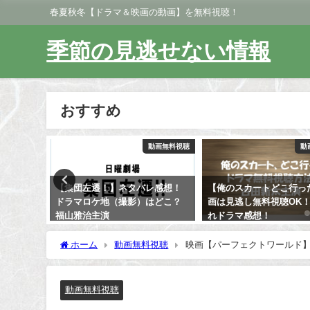
春夏秋冬【ドラマ＆映画の動画】を無料視聴！
季節の見逃せない情報
おすすめ
動画無料視聴
動画無料視聴
動
画とアニ
【集団左遷！】ネタバレ感想！
【俺のスカートどこ行っ
感想とあ
ドラマロケ地（撮影）はどこ？
画は見逃し無料視聴OK
福山雅治主演
れドラマ感想！
ホーム
動画無料視聴
映画【パーフェクトワールド】
動画無料視聴