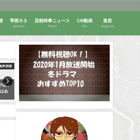
聴
季節ネタ
芸能時事ニュース
CM動画
皇室
Season
Trend
Cm
Imperial
無料視聴
動画無料視聴
動画
スの掟』
【帰ってきた時効警察】を無料
女々演は無料視聴できる！
画はあ
視聴！オダギリジョー主演！
遥・玉城ティナ主演！動画
2007年版動画
全に見る！