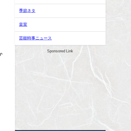
季節ネタ
皇室
芸能時事ニュース
Sponsored Link
か