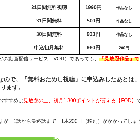
31
日間無料視聴
1990
円
作品なし
31
日間無料
500
円
作品なし
30
日間無料
933
円
作品なし
申込初月無料
980
円
200
円
どの動画配信サービス（
VOD
）であっても、
「見放題作品」で
なので、「無料おためし視聴」に申込みしたあとは
なります。
おすすめは
見放題の上、初月1,300ポイントが貰える【FOD】
が、1話から最終話まで、1本200円（税別）がかかってしま