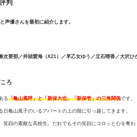
評判
トと声優さんを最初に紹介します。
兼次要那／井頭愛海（X21）／早乙女ゆう／立石晴香／大沢ひ
どころ
ある
「亀山風呼」と「新保大也」「新保壱」の三角関係
です。
る日亀山風子のいるアパートの上の階に引っ越してきます。
、笑顔の素敵な高校生。だれでもその笑顔にコロッと心を奪わ