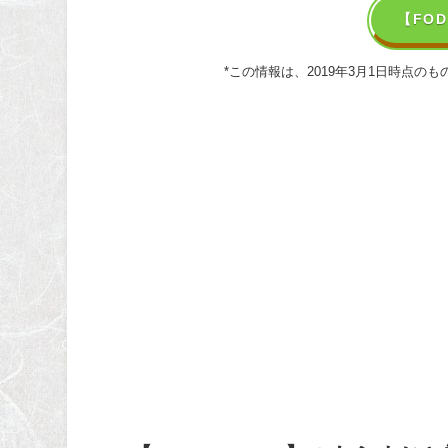
【FO
*この情報は、2019年3月1日時点