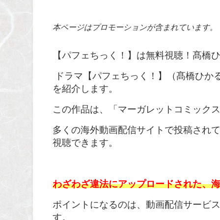
本ページはプロモーションが含まれています。
【パフェちっく！】は無料視聴！髙橋
ドラマ【パフェちっく！】（髙橋ひか
を紹介します。
この作品は、「マーガレットコミックス
多くの海外動画配信サイトで投稿され
視聴できます。
わざわざ違法にアップロードされた、
ポイントになるのは、動画配信サービ
す。