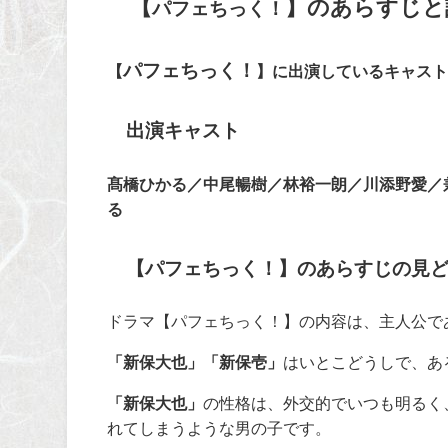
【
】のあらすじと
パフェちっく！
パフェちっく！
【
】に出演しているキャス
出演キャスト
髙橋ひかる／中尾暢樹／林裕一朗／川添野愛／
る
【
パフェちっく！
】のあらすじの見
ドラマ【パフェちっく！】の内容は、主人公で
「新保大也」「新保壱」
はいとこどうしで、あ
「新保大也」
の性格は、外交的でいつも明るく
れてしまうような男の子です。