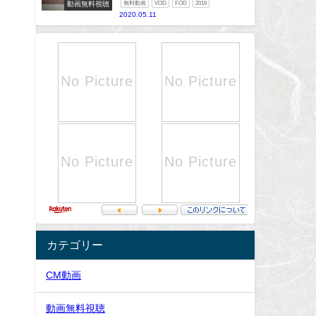
動画無料視聴
無料動画
VOD
FOD
2019
2020.05.11
カテゴリー
CM動画
動画無料視聴