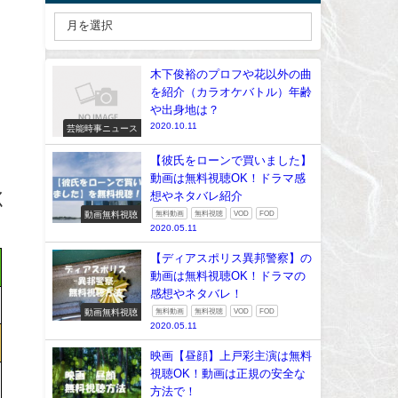
木下俊裕のプロフや花以外の曲
を紹介（カラオケバトル）年齢
や出身地は？
2020.10.11
芸能時事ニュース
【彼氏をローンで買いました】
動画は無料視聴OK！ドラマ感
想やネタバレ紹介
く
動画無料視聴
無料動画
無料視聴
VOD
FOD
2020.05.11
【ディアスポリス異邦警察】の
動画は無料視聴OK！ドラマの
感想やネタバレ！
動画無料視聴
無料動画
無料視聴
VOD
FOD
2020.05.11
映画【昼顔】上戸彩主演は無料
視聴OK！動画は正規の安全な
方法で！