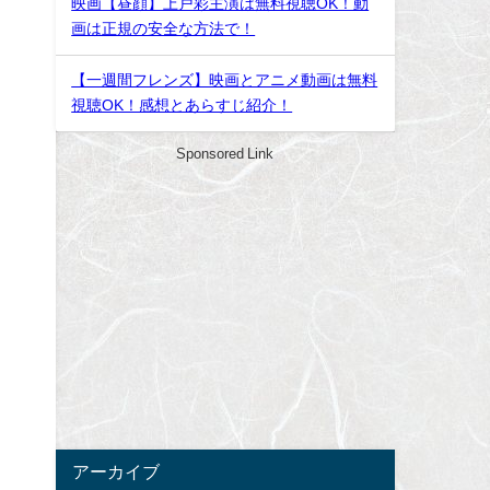
映画【昼顔】上戸彩主演は無料視聴OK！動
画は正規の安全な方法で！
【一週間フレンズ】映画とアニメ動画は無料
視聴OK！感想とあらすじ紹介！
Sponsored Link
アーカイブ