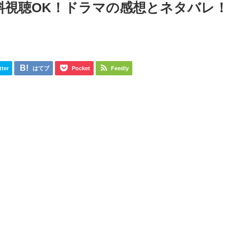
料視聴OK！ドラマの感想とネタバレ
tter
はてブ
Pocket
Feedly