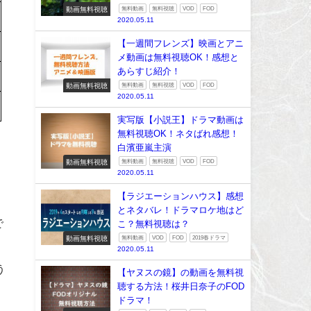
動画無料視聴
無料動画
無料視聴
VOD
FOD
2020.05.11
【一週間フレンズ】映画とアニ
メ動画は無料視聴OK！感想と
あらすじ紹介！
動画無料視聴
無料動画
無料視聴
VOD
FOD
2020.05.11
実写版【小説王】ドラマ動画は
無料視聴OK！ネタばれ感想！
白濱亜嵐主演
動画無料視聴
無料動画
無料視聴
VOD
FOD
2020.05.11
、
【ラジエーションハウス】感想
とネタバレ！ドラマロケ地はど
で
こ？無料視聴は？
動画無料視聴
無料動画
VOD
FOD
2019春ドラマ
2020.05.11
う
【ヤヌスの鏡】の動画を無料視
聴する方法！桜井日奈子のFOD
ドラマ！