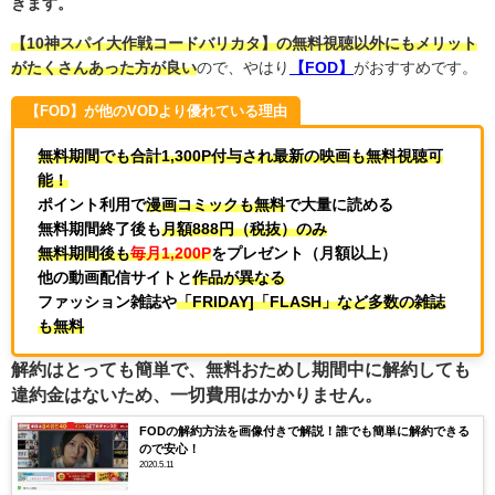
きます。
【10神スパイ大作戦コードバリカタ】の無料視聴以外にもメリット
がたくさんあった方が良い
ので、やはり
【FOD】
がおすすめです。
【FOD】が他のVODより優れている理由
無料期間でも合計1,300P付与され最新の映画も無料視聴可
能！
ポイント利用で
漫画コミックも無料
で大量に読める
無料期間終了後も
月額888円（税抜）のみ
無料期間後も
毎月1,200P
をプレゼント（月額以上）
他の動画配信サイトと
作品が異なる
ファッション雑誌や
「FRIDAY]「FLASH」など多数の雑誌
も無料
解約はとっても簡単で、無料おためし期間中に解約しても
違約金はないため、一切費用はかかりません。
FODの解約方法を画像付きで解説！誰でも簡単に解約できる
ので安心！
2020.5.11