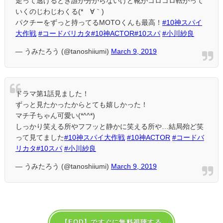
走って逃げるとき誰か分からないけど靴がコロコロ転がって
いくのじわじわくる(*´∀｀)
パクチーをずっと持ってるMOTOくんも最高！
#10神スパイ
大作戦
#コードバリカタ
#10神ACTOR
#10スパ
#小川紗良
— うみたろう (@tanoshiiumi)
March 9, 2019
ドラマ第1話見ました！
ずっと見たかったからとても嬉しかった！
マチ子ちゃん可愛い(*^^*)
しっかり笑える所やフフッと静かに笑える所や…結局殆ど笑
って見てました
#10神スパイ大作戦
#10神ACTOR
#コードバ
リカタ
#10スパ
#小川紗良
— うみたろう (@tanoshiiumi)
March 9, 2019
【FOD】ですぐに無料視聴する