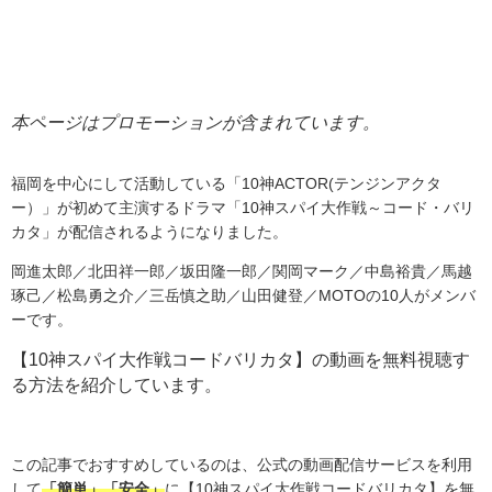
本ページはプロモーションが含まれています。
福岡を中心にして活動している「
10
神
ACTOR(テンジンアクタ
ー）
」が初めて主演するドラマ「
10
神スパイ大作戦～コード・バリ
カタ」が配信されるようになりました。
岡進太郎／北田祥一郎／坂田隆一郎／関岡マーク／中島裕貴／馬越
琢己／松島勇之介／三岳慎之助／山田健登／
MOTO
の
10
人がメンバ
ーです。
【10神スパイ大作戦コードバリカタ】の
動画を無料視聴す
る方法を紹介しています。
この記事でおすすめしているのは、公式の動画配信サービスを利用
して
「簡単」「安全」
に【10神スパイ大作戦コードバリカタ】を無