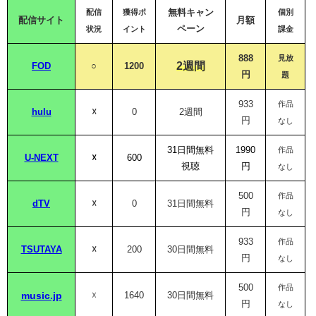
無料キャン
配信
獲得ポ
個別
配信サイト
月額
ペーン
状況
イント
課金
888
見放
2週間
FOD
○
1200
円
題
933
作品
hulu
☓
0
2週間
円
なし
31日間無料
1990
作品
U-NEXT
☓
600
視聴
円
なし
500
作品
dTV
☓
0
31日間無料
円
なし
933
作品
TSUTAYA
☓
200
30日間無料
円
なし
500
作品
music.jp
☓
1640
30日間無料
円
なし