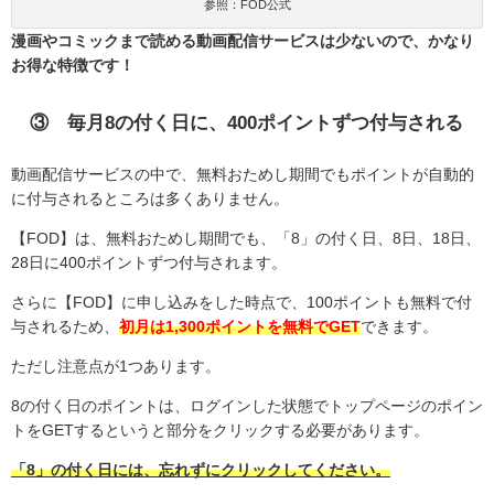
参照：FOD公式
漫画やコミックまで読める動画配信サービスは少ないので、かなり
お得な特徴です！
③ 毎月
8
の付く日に、
400
ポイントずつ付与される
動画配信サービスの中で、無料おためし期間でもポイントが自動的
に付与されるところは多くありません。
【
FOD
】は、無料おためし期間でも、「
8
」の付く日、
8
日、
18
日、
28
日に
400
ポイントずつ付与されます。
さらに【
FOD
】に申し込みをした時点で、
100
ポイントも無料で付
与されるため、
初月は1,300ポイントを無料でGET
できます。
ただし注意点が1つあります。
8の付く日のポイントは、ログインした状態でトップページのポイン
トをGETするというと部分をクリックする必要があります。
「8」の付く日には、忘れずにクリックしてください。