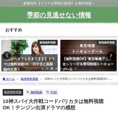
春夏秋冬【ドラマ＆映画の動画】を無料視聴！
季節の見逃せない情報
おすすめ
動画無料視聴
動画無料視聴
【恋がヘタでも生きてます】ドラ
【無料視聴OK】東京喰種アニメ
マは無料視聴OK！田中圭と高梨
全シリーズ＆実写映画トーキョー
臨W主演！
グール
ホーム
動画無料視聴
10神スパイ大作戦コードバリカタは無料視聴OK！テ
ンジン出演ドラマの感想
動画無料視聴
無料動画
FOD
10神スパイ大作戦コードバリカタは無料視聴
OK！テンジン出演ドラマの感想