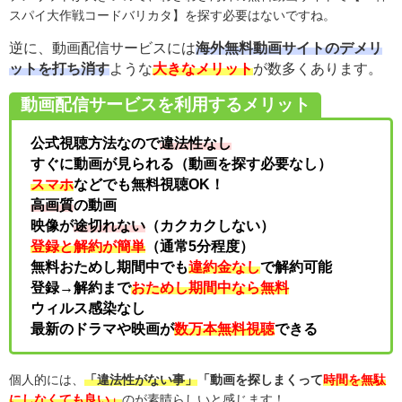
スパイ大作戦コードバリカタ】を探す必要はないですね。
逆に、動画配信サービスには
海外無料動画サイトのデメリ
ットを打ち消す
ような
大きなメリット
が数多くあります。
動画配信サービスを利用するメリット
公式視聴方法なので
違法性なし
すぐに動画が見られる（動画を探す必要なし）
スマホ
などでも無料視聴OK！
高画質
の動画
映像が
途切れない
（カクカクしない）
登録と解約が簡単
（通常5分程度）
無料おためし期間中でも
違約金なし
で解約可能
登録→解約まで
おためし期間中なら無料
ウィルス感染なし
最新のドラマや映画が
数万本無料視聴
できる
個人的には、
「違法性がない事」
「動画を探しまくって
時間を無駄
にしなくても良い」
のが素晴らしいと感じます！