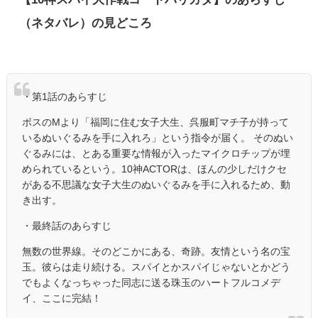
（ネタバレ）の見どころ
・第1話のあらすじ
ボスのMより「福岡に住む女子大生、呉服町マチ子が持って
いるぬいぐるみを手に入れろ」という指令が届く。 そのぬい
ぐるみには、とある重要な情報が入ったマイクロチップが埋
められているという。10神ACTORは、ほんの少しだけクセ
がある不思議な女子大生のぬいぐるみを手に入れるため、動
き出す。
・最終話のあらすじ
無数の世界線。そのどこかにある、奇跡。友情という名の宝
玉。彼らは走り続ける。スパイとかスパイじゃないとかどう
でもよくなっちゃった同志に送る珠玉のハートフルコメデ
イ、ここに完結！