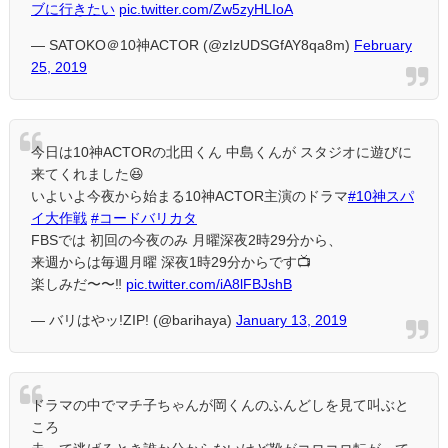
ブに行きたい
pic.twitter.com/Zw5zyHLIoA
— SATOKO＠10神ACTOR (@zIzUDSGfAY8qa8m)
February
25, 2019
今日は10神ACTORの北田くん 中島くんが スタジオに遊びに
来てくれました😆
いよいよ今夜から始まる10神ACTOR主演のドラマ
#10神スパ
イ大作戦
#コードバリカタ
FBSでは 初回の今夜のみ 月曜深夜2時29分から、
来週からは毎週月曜 深夜1時29分からです📺
楽しみだ〜〜‼️
pic.twitter.com/iA8lFBJshB
— バリはやッ!ZIP! (@barihaya)
January 13, 2019
ドラマの中でマチ子ちゃんが岡くんのふんどしを見て叫ぶと
ころ