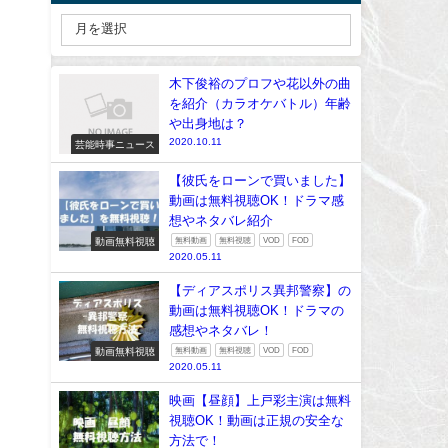
木下俊裕のプロフや花以外の曲
を紹介（カラオケバトル）年齢
や出身地は？
2020.10.11
芸能時事ニュース
【彼氏をローンで買いました】
動画は無料視聴OK！ドラマ感
想やネタバレ紹介
動画無料視聴
無料動画
無料視聴
VOD
FOD
2020.05.11
【ディアスポリス異邦警察】の
動画は無料視聴OK！ドラマの
感想やネタバレ！
動画無料視聴
無料動画
無料視聴
VOD
FOD
2020.05.11
映画【昼顔】上戸彩主演は無料
視聴OK！動画は正規の安全な
方法で！