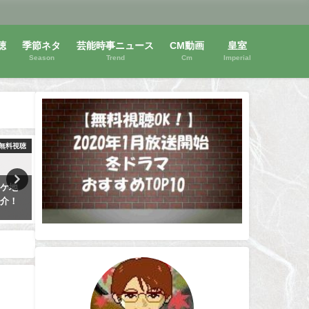
聴
季節ネタ
芸能時事ニュース
CM動画
皇室
Season
Trend
Cm
Imperial
無料視聴
動画無料視聴
動画
ィーン
グッドモーニング・コール1を無
【ボクらの時代】の動画は
レ感想
料視聴！福原遥のドラマを安全
視聴OK！キムタク過去の動
に見る！
見放題！