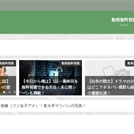
動画無料視
Video
画無料視聴
動画無料視聴
動画
最終回を
【白衣の戦士】ドラマのロケ地
モンテ・クリスト伯（デ
公開シ
はどこ？ネタバレ感想も紹介！
フジオカ主演）のネタバ
小瀧望出演！
と画像（フジ女子アナ）！東大卒マリパンの写真！