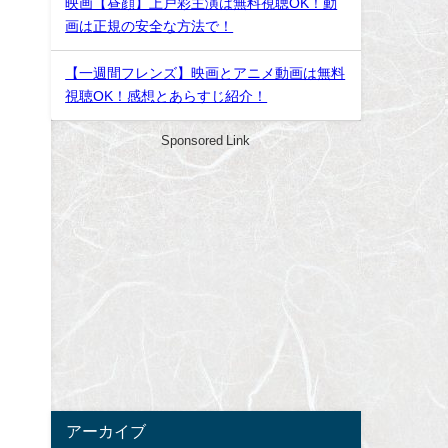
映画【昼顔】上戸彩主演は無料視聴OK！動
画は正規の安全な方法で！
【一週間フレンズ】映画とアニメ動画は無料
視聴OK！感想とあらすじ紹介！
Sponsored Link
アーカイブ