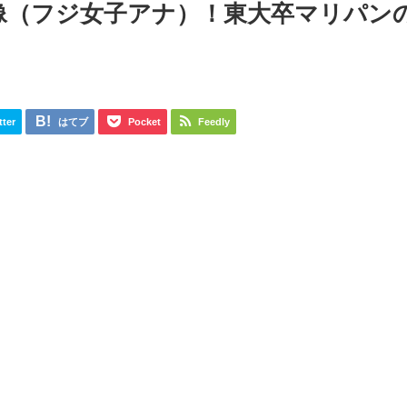
像（フジ女子アナ）！東大卒マリパン
tter
はてブ
Pocket
Feedly