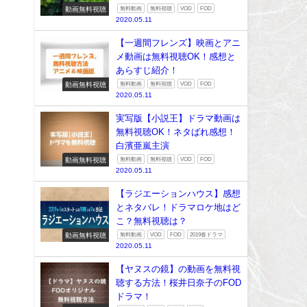
動画無料視聴
無料動画
無料視聴
VOD
FOD
2020.05.11
【一週間フレンズ】映画とアニ
メ動画は無料視聴OK！感想と
あらすじ紹介！
動画無料視聴
無料動画
無料視聴
VOD
FOD
2020.05.11
実写版【小説王】ドラマ動画は
無料視聴OK！ネタばれ感想！
白濱亜嵐主演
動画無料視聴
無料動画
無料視聴
VOD
FOD
2020.05.11
【ラジエーションハウス】感想
とネタバレ！ドラマロケ地はど
こ？無料視聴は？
動画無料視聴
無料動画
VOD
FOD
2019春ドラマ
2020.05.11
【ヤヌスの鏡】の動画を無料視
聴する方法！桜井日奈子のFOD
ドラマ！