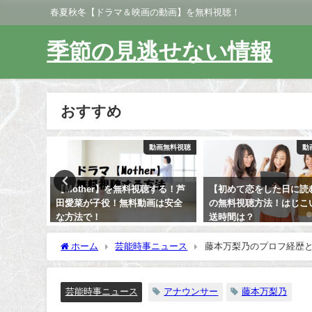
春夏秋冬【ドラマ＆映画の動画】を無料視聴！
季節の見逃せない情報
おすすめ
動画無料視聴
動画無料視聴
動
聴する！芦
【初めて恋をした日に読む話】
【今日から俺は】1話～
画は安全
の無料視聴方法！はじこいの放
無料視聴できる方法！未
送時間は？
ーンも満載！
ホーム
芸能時事ニュース
藤本万梨乃のプロフ経歴
芸能時事ニュース
アナウンサー
藤本万梨乃