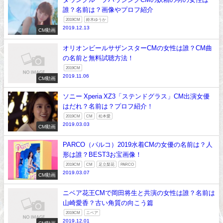
誰？名前は？画像やプロフ紹介
2019CM
鈴木ゆうか
2019.12.13
CM動画
オリオンビールサザンスターCMの女性は誰？CM曲
の名前と無料試聴方法！
2019CM
2019.11.06
CM動画
ソニー Xperia XZ3「ステンドグラス」CM出演女優
はだれ？名前は？プロフ紹介！
2019CM
CM
松本愛
2019.03.03
CM動画
PARCO（パルコ）2019水着CMの女優の名前は？人
形は誰？BEST3お宝画像！
2019CM
CM
足立梨花
PARCO
2019.03.07
CM動画
ニベア花王CMで岡田将生と共演の女性は誰？名前は
山崎愛香？古い角質の向こう篇
2019CM
ニベア
2019.12.01