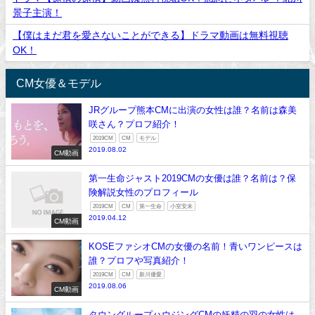
景子主演！
【僕はまだ君を愛さないことができる】ドラマ動画は無料視聴
OK！
CM女優＆モデル
JRグループ熊本CMに出演の女性は誰？名前は森美
咲さん？プロフ紹介！
2019CM
CM
モデル
2019.08.02
CM動画
第一生命ジャスト2019CMの女優は誰？名前は？保
険解説女性のプロフィール
2019CM
CM
第一生命
小室安未
2019.04.12
CM動画
KOSEファシオCMの女優の名前！青いワンピースは
誰？プロフや写真紹介！
2019CM
CM
新川優愛
2019.08.06
CM動画
タウングループハウジングCMの妖精の羽の女性は