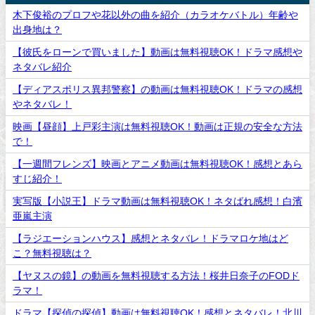
木下俊裕のプロフや花以外の曲を紹介（カラオケバトル）年齢や
出身地は？
【彼氏をローンで買いました】動画は無料視聴OK！ドラマ感想や
ネタバレ紹介
【ディアスポリス異邦警察】の動画は無料視聴OK！ドラマの感想
やネタバレ！
映画【昼顔】上戸彩主演は無料視聴OK！動画は正規の安全な方法
で！
【一週間フレンズ】映画とアニメ動画は無料視聴OK！感想とあら
すじ紹介！
実写版【小説王】ドラマ動画は無料視聴OK！ネタばれ感想！白濱
亜嵐主演
【ラジエーションハウス】感想とネタバレ！ドラマロケ地はど
こ？無料視聴は？
【ヤヌスの鏡】の動画を無料視聴する方法！桜井日奈子のFODド
ラマ！
ドラマ【探偵の探偵】動画は無料視聴OK！感想とネタバレ！北川