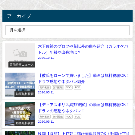
アーカイブ
木下俊裕のプロフや花以外の曲を紹介（カラオケバ
トル）年齢や出身地は？
2020.10.11
芸能時事ニュース
【彼氏をローンで買いました】動画は無料視聴OK！
ドラマ感想やネタバレ紹介
無料動画
無料視聴
VOD
FOD
2020.05.11
動画無料視聴
【ディアスポリス異邦警察】の動画は無料視聴OK！
ドラマの感想やネタバレ！
無料動画
無料視聴
VOD
FOD
2020.05.11
動画無料視聴
映画【昼顔】上戸彩主演は無料視聴OK！動画は正規