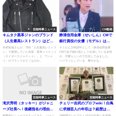
芸能時事ニュース
CM動画
キムタク黒革ジャンのブランド
静清信用金庫（せいしん）CMで
（人生最高レストラン）はど
銀行員役の女優（モデル）は誰
こ？Tシャツは？
（名前）？
木村拓哉さんが、TBS「人生最高レストラ
そうだん力特訓中として、静清信用金庫
ン」で着用していた衣装「黒革ジャケット
CMで女子銀行員として出演している女性
（ライダースジャケット）」と「Tシャ
が、可愛らしいので注目してみました。
ツ」のブランドがどこなのか...
ハツラツとしている、爽やかな...
芸能時事ニュース
芸能時事ニュース
滝沢秀明（タッキー）がジャニ
チェリー吉武のプロフwiki！白鳥
ーズ社長へ！後継指名の理由と
に求婚芸人の年収は？経歴はど
は？
うなの？
衝撃的なニュースが入ってきた。 ジャニ
24時間テレビでたんぽぽの白鳥に生求婚