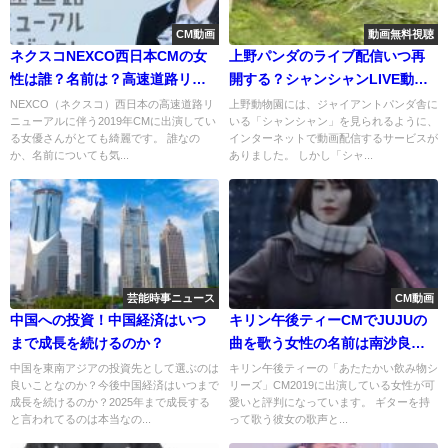
CM動画
動画無料視聴
ネクスコNEXCO西日本CMの女
上野パンダのライブ配信いつ再
性は誰？名前は？高速道路リニ
開する？シャンシャンLIVE動画
ューアル説明！
の視聴方法はある？
NEXCO（ネクスコ）西日本の高速道路リ
上野動物園には、ジャイアントパンダ舎に
ニューアルに伴う2019年CMに出演してい
いる「シャンシャン」を見られるように、
る女優さんがとても綺麗です。 誰なの
インターネットで動画配信するサービスが
か、名前についても気...
ありました。 しかし「シャ...
芸能時事ニュース
CM動画
中国への投資！中国経済はいつ
キリン午後ティーCMでJUJUの
まで成長を続けるのか？
曲を歌う女性の名前は南沙良！
PV画像！
中国を東南アジアの投資先として選ぶのは
キリン午後ティーの「あたたかい飲み物シ
良いことなのか？今後中国経済はいつまで
リーズ」CM2019に出演している女性が可
成長を続けるのか？2025年まで成長する
愛いと評判になっています。 ギターを持
と言われてるのは本当なの...
って歌う彼女の歌声と...