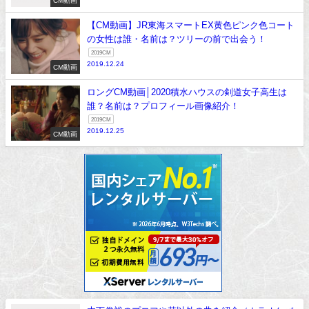
CM動画
【CM動画】JR東海スマートEX黄色ピンク色コート
の女性は誰・名前は？ツリーの前で出会う！
2019CM
2019.12.24
CM動画
ロングCM動画│2020積水ハウスの剣道女子高生は
誰？名前は？プロフィール画像紹介！
2019CM
2019.12.25
CM動画