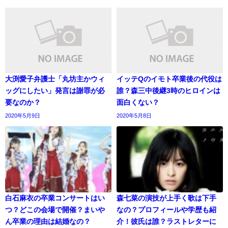
大渕愛子弁護士「丸坊主かウィ
イッテQのイモト卒業後の代役は
ッグにしたい」発言は謝罪が必
誰？森三中後継3時のヒロインは
要なのか？
面白くない？
2020年5月9日
2020年5月8日
白石麻衣の卒業コンサートはい
森七菜の演技が上手く歌は下手
つ？どこの会場で開催？まいや
なの？プロフィールや学歴も紹
ん卒業の理由は結婚なの？
介！彼氏は誰？ラストレターに