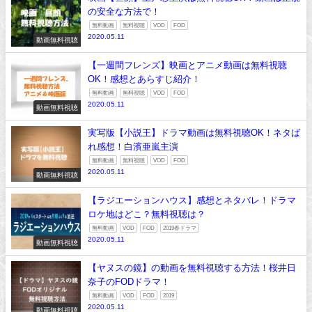
の安全な方法で！
無料動画
無料視聴
VOD
FOD
2020.05.11
動画無料視聴
【一週間フレンズ】映画とアニメ動画は無料視聴
OK！感想とあらすじ紹介！
無料動画
無料視聴
VOD
FOD
2020.05.11
動画無料視聴
実写版【小説王】ドラマ動画は無料視聴OK！ネタば
れ感想！白濱亜嵐主演
無料動画
無料視聴
VOD
FOD
2020.05.11
動画無料視聴
【ラジエーションハウス】感想とネタバレ！ドラマ
ロケ地はどこ？無料視聴は？
無料動画
VOD
FOD
2019春ドラマ
2020.05.11
動画無料視聴
【ヤヌスの鏡】の動画を無料視聴する方法！桜井日
奈子のFODドラマ！
無料動画
VOD
FOD
2019
2020.05.11
動画無料視聴