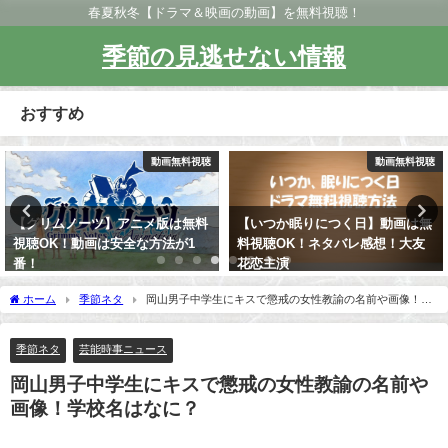
春夏秋冬【ドラマ＆映画の動画】を無料視聴！
季節の見逃せない情報
おすすめ
聴
動画無料視聴
動画無料視
料
【いつか眠りにつく日】動画は無
【カッコウの卵は誰のもの】ド
料視聴OK！ネタバレ感想！大友
マは動画無料視聴OK！東野圭吾
花恋主演
原作！土屋太鳳主演！
ホーム
季節ネタ
岡山男子中学生にキスで懲戒の女性教諭の名前や画像！学
校名はなに？
季節ネタ
芸能時事ニュース
岡山男子中学生にキスで懲戒の女性教諭の名前や
画像！学校名はなに？