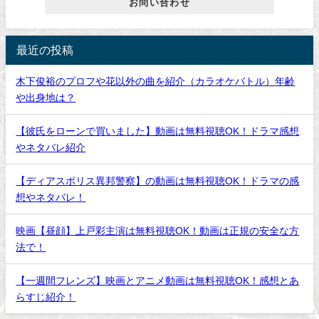
お問い合わせ
最近の投稿
木下俊裕のプロフや花以外の曲を紹介（カラオケバトル）年齢
や出身地は？
【彼氏をローンで買いました】動画は無料視聴OK！ドラマ感想
やネタバレ紹介
【ディアスポリス異邦警察】の動画は無料視聴OK！ドラマの感
想やネタバレ！
映画【昼顔】上戸彩主演は無料視聴OK！動画は正規の安全な方
法で！
【一週間フレンズ】映画とアニメ動画は無料視聴OK！感想とあ
らすじ紹介！