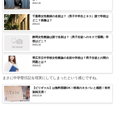
2019.7.26
千葉県女性教師の名前は？（男子中学生とキス）誰で学校は
どこ？画像は？
2019.3.6
静岡女性教諭は誰で名前は？（男子生徒へのキスで退職）学
校はどこ？
2019.2.18
帯広市立中学校女性教諭の名前や学校は？男子生徒との間の
問題とは？
2018.8.22
まさに中学聖日記を現実にしてしまったという感じですね。
【ビリギャル】は無料視聴OK！映画のネタバレと感想！有村
架純主演！
2018.12.19