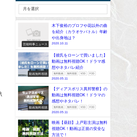
木下俊裕のプロフや花以外の曲
を紹介（カラオケバトル）年齢
や出身地は？
2020.10.11
芸能時事ニュース
【彼氏をローンで買いました】
動画は無料視聴OK！ドラマ感
想やネタバレ紹介
動画無料視聴
無料動画
無料視聴
VOD
FOD
2020.05.11
【ディアスポリス異邦警察】の
入
動画は無料視聴OK！ドラマの
感想やネタバレ！
動画無料視聴
無料動画
無料視聴
VOD
FOD
2020.05.11
映画【昼顔】上戸彩主演は無料
視聴OK！動画は正規の安全な
方法で！