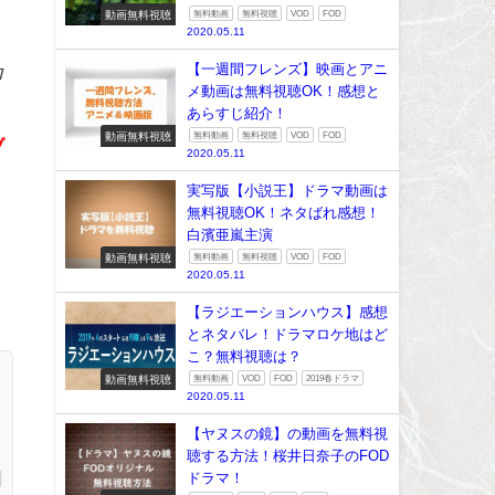
動画無料視聴
無料動画
無料視聴
VOD
FOD
2020.05.11
【一週間フレンズ】映画とアニ
ロ
メ動画は無料視聴OK！感想と
あらすじ紹介！
動画無料視聴
無料動画
無料視聴
VOD
FOD
ブ
2020.05.11
実写版【小説王】ドラマ動画は
無料視聴OK！ネタばれ感想！
白濱亜嵐主演
動画無料視聴
無料動画
無料視聴
VOD
FOD
2020.05.11
【ラジエーションハウス】感想
とネタバレ！ドラマロケ地はど
こ？無料視聴は？
動画無料視聴
無料動画
VOD
FOD
2019春ドラマ
2020.05.11
【ヤヌスの鏡】の動画を無料視
聴する方法！桜井日奈子のFOD
ドラマ！