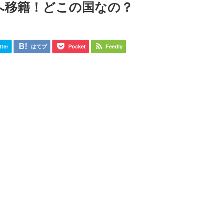
へ移籍！どこの国なの？
tter
はてブ
Pocket
Feedly