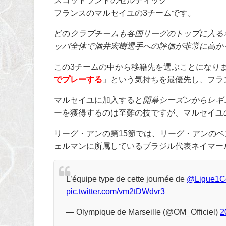
スコットランドのセルティック
フランスのマルセイユの3チームです。
どの
クラブチームも各国リーグのトップに入る
ッパ全体で酒井宏樹選手への評価が非常に高か
この3チームの中から移籍先を選ぶことになり
でプレーする
」という気持ちを最優先し、フラ
マルセイユに加入すると
開幕シーズンからレギ
ーを獲得するのは至難の技ですが、マルセイユ
リーグ・アンの第15節では、リーグ・アンのベ
ェルマンに所属しているブラジル代表ネイマー
L’équipe type de cette journée de
@Ligue1C
pic.twitter.com/vm2tDWdvr3
— Olympique de Marseille (@OM_Officiel)
2