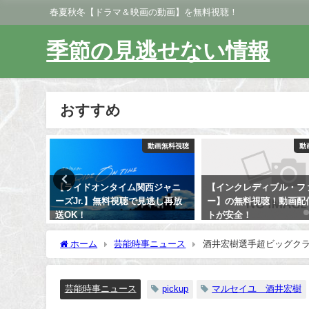
春夏秋冬【ドラマ＆映画の動画】を無料視聴！
季節の見逃せない情報
おすすめ
動画無料視聴
動画無料視聴
動
】無料視
【ライドオンタイム関西ジャニ
【インクレディブル・フ
！オリジ
ーズJr.】無料視聴で見逃し再放
ー】の無料視聴！動画配
送OK！
トが安全！
ホーム
芸能時事ニュース
酒井宏樹選手超ビッグク
芸能時事ニュース
pickup
マルセイユ 酒井宏樹