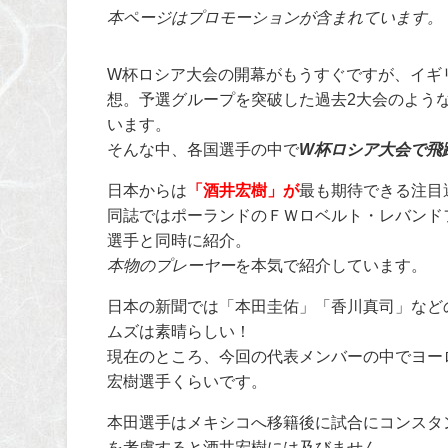
本ページはプロモーションが含まれています。
W杯ロシア大会の開幕がもうすぐですが、イギ
想。予選グループを突破した過去2大会のよう
います。
そんな中、各国選手の中で
W杯ロシア大会で飛
日本からは
「酒井宏樹」が
最も期待できる注目
同誌ではポーランドのＦＷロベルト・レバンド
選手と同時に紹介。
本物のプレーヤー
を本気で紹介しています。
日本の新聞では「本田圭佑」「香川真司」など
ムズは素晴らしい！
現在のところ、今回の代表メンバーの中でヨー
宏樹選手くらいです。
本田選手はメキシコへ移籍後に試合にコンスタ
を考慮すると酒井宏樹には及びません。