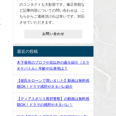
のコンタクトも大歓迎です。修正依頼な
ど記事内容についての問い合わせは、こ
ちらからご連絡頂ければ幸いです。対応
予
させていただきます。
て
お問い合わせ
最近の投稿
木下俊裕のプロフや花以外の曲を紹介（カラ
オケバトル）年齢や出身地は？
【彼氏をローンで買いました】動画は無料視
聴OK！ドラマ感想やネタバレ紹介
【ディアスポリス異邦警察】の動画は無料視
聴OK！ドラマの感想やネタバレ！