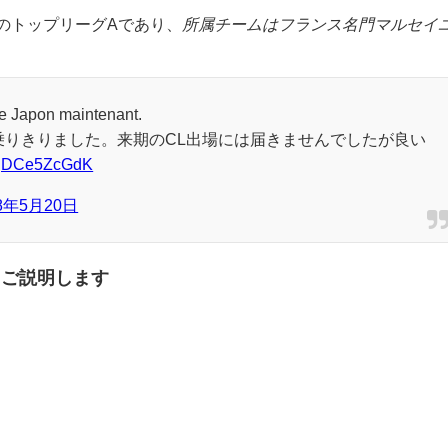
のトップリーグAであり、
所属チームはフランス名門マルセイ
 le Japon maintenant.
乗りきりました。来期のCL出場には届きませんでしたが良い
m/gDCe5ZcGdK
18年5月20日
てご説明します