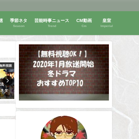
聴
季節ネタ
芸能時事ニュース
CM動画
皇室
Season
Trend
Cm
Imperial
無料視聴
動画無料視聴
動画
方法
ドラマ【テセウスの船】のキャ
NHK大河ドラマ無料視聴方
！ネタ
ストは誰？相関図から読み解く
[西郷どん][まんぷく]も無料
事件の鍵！竹内涼真・榮倉奈々
聴可能
主演