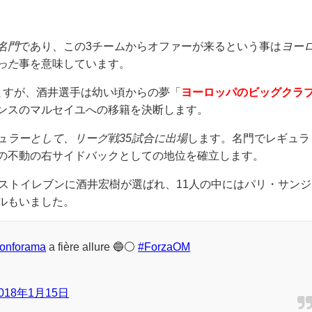
名門
であり、この3チームからオファーが来るという事は
ヨー
った
事を意味しています。
ますが、酒井選手は幼い頃からの夢「
ヨーロッパのビッグクラ
ンスのマルセイユへの移籍を決断します。
ュラーとして、リーグ戦35試合に出場
します。名門でレギュラ
の不動の右サイドバックとしての地位を確立します。
ストイレブンに酒井宏樹が選ばれ、11人の中にはパリ・サンジ
ルもいました。
onforama
a fière allure 🔵⚪️
#ForzaOM
018年1月15日