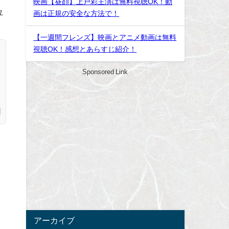
映画【昼顔】上戸彩主演は無料視聴OK！動
ユ
画は正規の安全な方法で！
【一週間フレンズ】映画とアニメ動画は無料
視聴OK！感想とあらすじ紹介！
Sponsored Link
アーカイブ