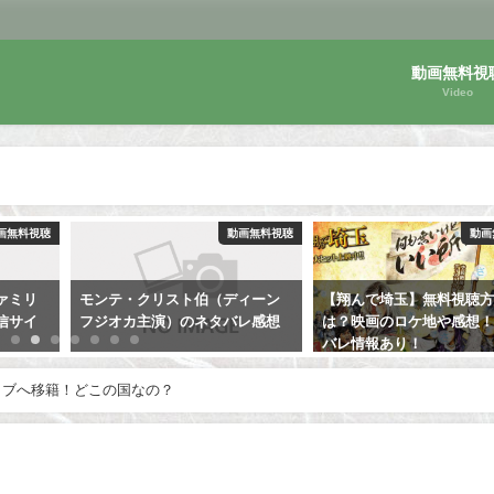
動画無料視
Video
画無料視聴
動画無料視聴
動画
ァミリ
モンテ・クリスト伯（ディーン
【翔んで埼玉】無料視聴
信サイ
フジオカ主演）のネタバレ感想
は？映画のロケ地や感想
バレ情報あり！
ラブへ移籍！どこの国なの？