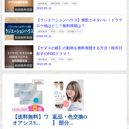
無料動画
無料視聴
VOD
FOD
2020.05.11
動画無料視聴
【ラジエーションハウス】感想とネタバレ！ドラマ
ロケ地はどこ？無料視聴は？
無料動画
VOD
FOD
2019春ドラマ
2020.05.11
動画無料視聴
【ヤヌスの鏡】の動画を無料視聴する方法！桜井日
奈子のFODドラマ！
無料動画
VOD
FOD
2019
2020.05.11
動画無料視聴