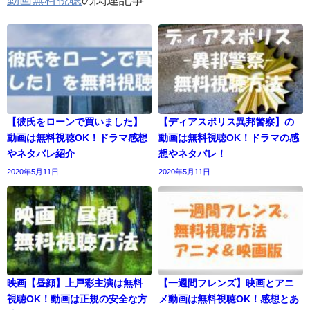
動画無料視聴
の関連記事
【彼氏をローンで買いました】
【ディアスポリス異邦警察】の
動画は無料視聴OK！ドラマ感想
動画は無料視聴OK！ドラマの感
やネタバレ紹介
想やネタバレ！
2020年5月11日
2020年5月11日
映画【昼顔】上戸彩主演は無料
【一週間フレンズ】映画とアニ
視聴OK！動画は正規の安全な方
メ動画は無料視聴OK！感想とあ