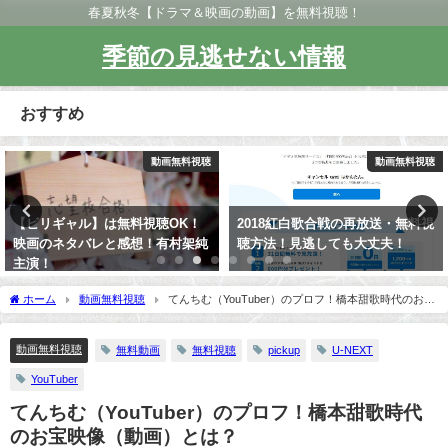
春夏秋冬【ドラマ＆映画の動画】を無料視聴！
季節の見逃せない情報
おすすめ
動画無料視聴
動画無料視聴
【ビリギャル】は無料視聴OK！
2018紅白歌合戦の再放送・無料視
映画のネタバレと感想！有村架純
聴方法！見逃しても大丈夫！
主演！
ホーム
動画無料視聴
てんちむ（YouTuber）のプロフ！橋本甜歌時代のお宝
映像（動画）とは？
動画無料視聴
無料動画
無料視聴
pickup
U-NEXT
YouTuber
てんちむ（YouTuber）のプロフ！橋本甜歌時代
のお宝映像（動画）とは？