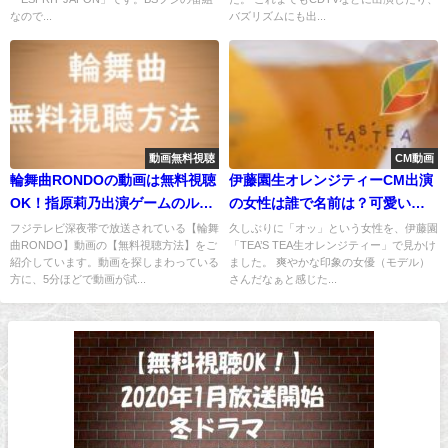
なので...
バズリズムにも出...
動画無料視聴
CM動画
輪舞曲RONDOの動画は無料視聴
伊藤園生オレンジティーCM出演
OK！指原莉乃出演ゲームのルー
の女性は誰で名前は？可愛い動
ル解説！
画＆画像も紹介
フジテレビ深夜帯で放送されている【輪舞
久しぶりに「オッ」という女性を、伊藤園
曲RONDO】動画の【無料視聴方法】をご
「TEA’S TEA生オレンジティー」で見かけ
紹介しています。動画を探しまわっている
ました。 爽やかな印象の女優（モデル）
方に、5分ほどで動画が試...
さんだなぁと感じた...