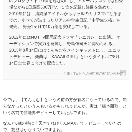
のブログサイトで1位を総なめにし、アメーバブログでは初登
場ながら1日最高500万PV、１位を記録し注目を集めた。
2010年には、清純派アイドルからギャルのカリスマになるま
での、すべてが詰まったリアル中学生日記『中学生失格』を
発売。 発売1ヶ月で10万部を突破している。
2012年にはNOTTV開局記念ドラマ「シニカレ」に出演。 オ
ーディションで実力を発揮し、野島伸司氏に認められる。
2013年8月14日にはてんちむをメインキャストにし、ユニッ
トデビュー。 楽曲は「KAWAII GIRL」というタイトルで8月
14日全世界に向けて配信した。
引用：TWIN PLANET ENTERTAINMENT
今では、【てんちむ】という名前の方が有名になっているので、知
らなかったという人もいるかもしれませんが、実は「橋本甜歌」と
いう名前で芸能界デビューしていたんですね。
なんと6歳の時に「天才てれびくんMAX」でデビューしていたの
で、芸歴はかなり長いですよね。