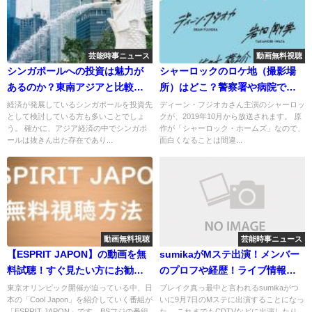
芸能時事ニュース
動画無料視聴
シンガポールへの投資は魅力が
シャーロックのロケ地（撮影場
あるのか？東南アジアと比較し
所）はどこ？警察署や病院で目
た結果！
撃情報は？
経済が発展しているシンガポールを投資先
ディーン・フジオカさん主演のシャーロッ
として検討している方も多いことでしょ
クが、2019年10月から放送されます。 原
う。 確かに、アジア経済の中でシンガポ
作が「シャーロック・ホームズ」なので、
ールは抜きん出た存在であり...
面白くなることは間違...
動画無料視聴
芸能時事ニュース
【ESPRIT JAPON】の動画を無
sumikaがMステ出演！メンバー
料試聴！すぐ見たい方にお勧め
のプロフや経歴！ライブ情報や
方法！新川優愛出演
人気曲とは？
東京オリンピック開催が迫っている中、日
ブレイク真っ最中と言われるsumikaがつ
本の「Cool Japon」を紹介していく番組が
いに9月7日のMステに出演することになっ
「ESPRIT JAPON」です。BSフジの番組
た。 これまでもCDTVなどに出演したり、