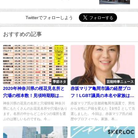
Twitterでフォローしよう
おすすめの記事
季節ネタ
芸能時事ニュース
2020年神奈川県の桜花見名所と
赤坂マリア亀岡市議の経歴プロ
穴場の桜本数！見頃時期順はい
フ！LGBT議員の本名や家族は？
つ？
活動は？
神奈川県の花見の名所と穴場情報 神奈川
赤坂マリア氏が京都府亀岡市議選で、男性
県にもたくさんのお花見名所や穴場があり
から女性に戸籍を変えた【女性】として当
ます。名所の中からどこか1つの場所を選
選しました。 今回は、赤坂マリア氏の経
ぶのは難しいものですね。今...
歴やプロフィール、家族、本...