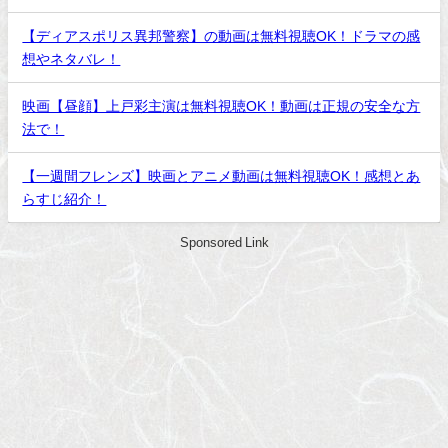
【ディアスポリス異邦警察】の動画は無料視聴OK！ドラマの感
想やネタバレ！
映画【昼顔】上戸彩主演は無料視聴OK！動画は正規の安全な方
法で！
【一週間フレンズ】映画とアニメ動画は無料視聴OK！感想とあ
らすじ紹介！
Sponsored Link