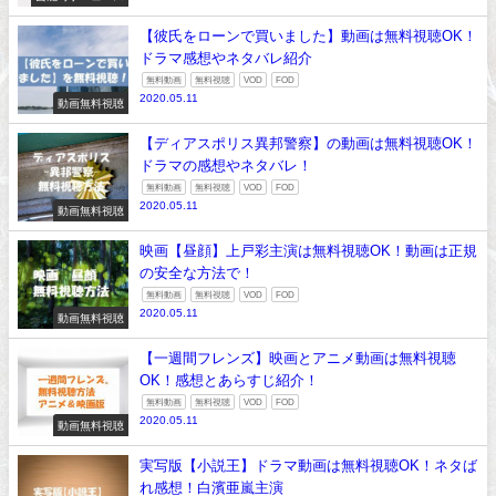
【彼氏をローンで買いました】動画は無料視聴OK！
ドラマ感想やネタバレ紹介
無料動画
無料視聴
VOD
FOD
2020.05.11
動画無料視聴
【ディアスポリス異邦警察】の動画は無料視聴OK！
ドラマの感想やネタバレ！
無料動画
無料視聴
VOD
FOD
2020.05.11
動画無料視聴
映画【昼顔】上戸彩主演は無料視聴OK！動画は正規
の安全な方法で！
無料動画
無料視聴
VOD
FOD
2020.05.11
動画無料視聴
【一週間フレンズ】映画とアニメ動画は無料視聴
OK！感想とあらすじ紹介！
無料動画
無料視聴
VOD
FOD
2020.05.11
動画無料視聴
実写版【小説王】ドラマ動画は無料視聴OK！ネタば
れ感想！白濱亜嵐主演