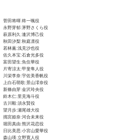
菅田将暉
:
柊一颯役
永野芽郁
:
茅野さくら役
萩原利久:逢沢博己役
秋田汐梨:秋庭凛役
若林薫:浅見沙也役
佐久本宝:石倉光多役
富田望生
:
魚住華役
片寄涼太
:
甲斐隼人役
川栄李奈
:
宇佐美香帆役
上白石萌歌
:
景山澪奈役
新條由芽
:
金沢玲央役
鈴木仁
:
里見海斗役
古川毅
:
須永賢役
望月歩
:
瀬尾雄大役
搗宮姫奈:河合未来役
堀田真由:熊沢花恋役
日比美思
:
小宮山愛華役
森山瑛
:
立野寛人役