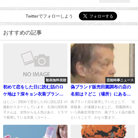
Twitterでフォローしよう
おすすめの記事
動画無料視聴
芸能時事ニュース
初めて恋をした日に読む話のロ
偽ブランド販売田園調布の店の
ケ地は？深キョン衣装ブランド
名前は？どこ（場所）にある？
は？（ブラウスなど）
北容疑者とは？
はじこい【初めて恋をした日に読む話】の
偽ブランド品を販売していたとして、「北
撮影がスタートしています。主演の深田恭
容疑者」が逮捕されました。 田園調布と
子さんは、女性からも人気があり、ドラマ
いう高級住宅地での、偽ブランド品の販売
で着用している衣装（コート...
ということで、かなり驚きで...