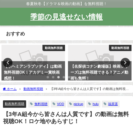
春夏秋冬【ドラマ＆映画の動画】を無料視聴！
季節の見逃せない情報
おすすめ
動画無料視聴
動画無料視聴
【ボヘミアンラプソディ】は動画
【名探偵コナン劇場版】映画シリ
無料視聴OK！アカデミー賞映画
ーズは無料視聴できる？アニメ動
感想！
画も無料！
ホーム
動画無料視聴
【3年A組今から皆さんは人質です】の動画は無料視聴
OK！ロケ地やあらすじ！
動画無料視聴
無料視聴
VOD
pickup
hulu
福原遥
【3年A組今から皆さんは人質です】の動画は無料
視聴OK！ロケ地やあらすじ！