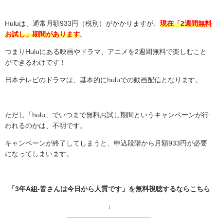
Hulu
は、通常月額
933
円（税別）がかかりますが、
現在「2週間無料
お試し」期間があります
。
つまり
Hulu
にある映画やドラマ、アニメを
2
週間無料で楽しむこと
ができるわけです！
日本テレビのドラマは、基本的に
hulu
での動画配信となります。
ただし「
hulu
」でいつまで無料お試し期間というキャンペーンが行
われるのかは、不明です。
キャンペーンが終了してしまうと、申込段階から月額
933
円が必要
になってしまいます。
「3年A組-皆さんは今日から人質です」を無料視聴するならこちら
↓