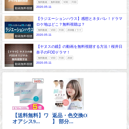
無料動画
無料視聴
VOD
FOD
2020.05.11
動画無料視聴
【ラジエーションハウス】感想とネタバレ！ドラマ
ロケ地はどこ？無料視聴は？
無料動画
VOD
FOD
2019春ドラマ
2020.05.11
動画無料視聴
【ヤヌスの鏡】の動画を無料視聴する方法！桜井日
奈子のFODドラマ！
無料動画
VOD
FOD
2019
2020.05.11
動画無料視聴