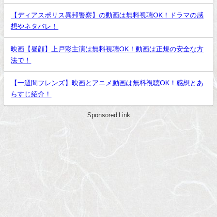
【ディアスポリス異邦警察】の動画は無料視聴OK！ドラマの感
想やネタバレ！
映画【昼顔】上戸彩主演は無料視聴OK！動画は正規の安全な方
法で！
【一週間フレンズ】映画とアニメ動画は無料視聴OK！感想とあ
らすじ紹介！
Sponsored Link