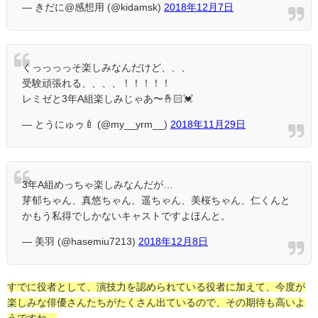
— きだに@感想用 (@kidamsk)
2018年12月7日
くっっっっそ楽しみなんだけど、、、
受験頑張れる、、、、！！！！！
レミゼと3年A組楽しみじゃあ〜🤞🏻💓
— とうにゅゥ🍼 (@my__yrm__)
2018年11月29日
3年A組めっちゃ楽しみなんだが…
芽郁ちゃん、真悠ちゃん、遥ちゃん、美桜ちゃん、仁くんと
かもう私得でしかないキャストですよほんと。
— 美羽 (@hasemiu7213)
2018年12月8日
すでに役者として、演技力を認められている役者に加えて、今度が
楽しみな俳優さんたちがたくさん出ているので、その期待も高いよ