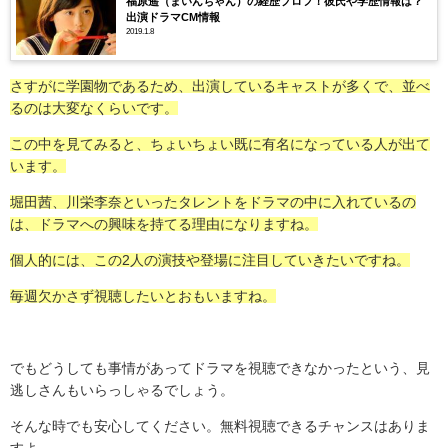
福原遥（まいんちゃん）の経歴プロフ！彼氏や学歴情報は？
出演ドラマCM情報
2019.1.8
さすがに学園物であるため、出演しているキャストが多くで、並べ
るのは大変なくらいです。
この中を見てみると、ちょいちょい既に有名になっている人が出て
います。
堀田茜、川栄李奈といったタレントをドラマの中に入れているの
は、ドラマへの興味を持てる理由になりますね。
個人的には、この2人の演技や登場に注目していきたいですね。
毎週欠かさず視聴したいとおもいますね。
でもどうしても事情があってドラマを視聴できなかったという、見
逃しさんもいらっしゃるでしょう。
そんな時でも安心してください。無料視聴できるチャンスはありま
すよ。