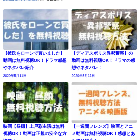
【彼氏をローンで買いました】
【ディアスポリス異邦警察】の
動画は無料視聴OK！ドラマ感想
動画は無料視聴OK！ドラマの感
やネタバレ紹介
想やネタバレ！
2020年5月11日
2020年5月11日
映画【昼顔】上戸彩主演は無料
【一週間フレンズ】映画とアニ
視聴OK！動画は正規の安全な方
メ動画は無料視聴OK！感想とあ