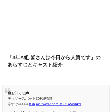
「
3
年
A
組
-
皆さんは今日から人質です」の
あらすじとキャスト紹介
🏫お知らせ🎓
ティザースポット30秒解禁‼️
今すぐ👀👀👀
#3A
pic.twitter.com/MZr1aVwAkd