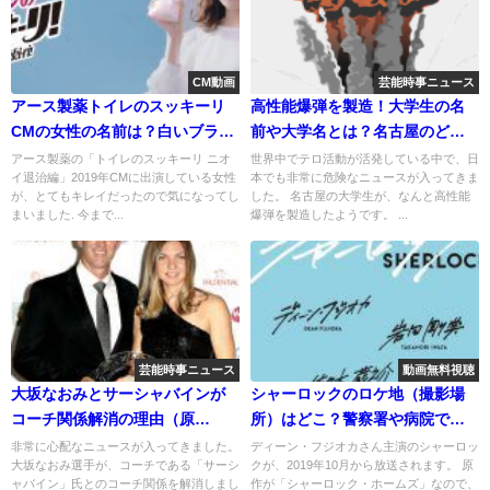
CM動画
芸能時事ニュース
アース製薬トイレのスッキーリ
高性能爆弾を製造！大学生の名
CMの女性の名前は？白いブラウ
前や大学名とは？名古屋のど
スは誰？
こ？
アース製薬の「トイレのスッキーリ ニオ
世界中でテロ活動が活発している中で、日
イ退治編」2019年CMに出演している女性
本でも非常に危険なニュースが入ってきま
が、とてもキレイだったので気になってし
した。 名古屋の大学生が、なんと高性能
まいました. 今まで...
爆弾を製造したようです。 ...
芸能時事ニュース
動画無料視聴
大坂なおみとサーシャバインが
シャーロックのロケ地（撮影場
コーチ関係解消の理由（原
所）はどこ？警察署や病院で目
因）！ケンカ分かれなのか？
撃情報は？
非常に心配なニュースが入ってきました。
ディーン・フジオカさん主演のシャーロッ
大坂なおみ選手が、コーチである「サーシ
クが、2019年10月から放送されます。 原
ャバイン」氏とのコーチ関係を解消しまし
作が「シャーロック・ホームズ」なので、