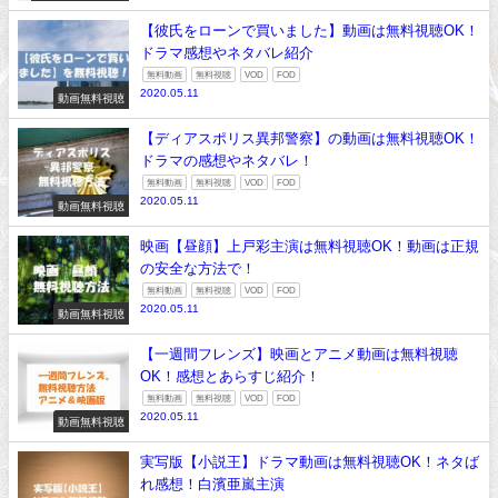
【彼氏をローンで買いました】動画は無料視聴OK！
ドラマ感想やネタバレ紹介
無料動画
無料視聴
VOD
FOD
2020.05.11
動画無料視聴
【ディアスポリス異邦警察】の動画は無料視聴OK！
ドラマの感想やネタバレ！
無料動画
無料視聴
VOD
FOD
2020.05.11
動画無料視聴
映画【昼顔】上戸彩主演は無料視聴OK！動画は正規
の安全な方法で！
無料動画
無料視聴
VOD
FOD
2020.05.11
動画無料視聴
【一週間フレンズ】映画とアニメ動画は無料視聴
OK！感想とあらすじ紹介！
無料動画
無料視聴
VOD
FOD
2020.05.11
動画無料視聴
実写版【小説王】ドラマ動画は無料視聴OK！ネタば
れ感想！白濱亜嵐主演