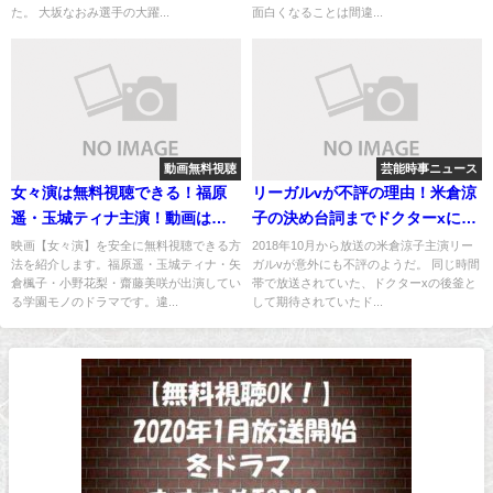
た。 大坂なおみ選手の大躍...
面白くなることは間違...
動画無料視聴
芸能時事ニュース
女々演は無料視聴できる！福原
リーガルvが不評の理由！米倉涼
遥・玉城ティナ主演！動画は安
子の決め台詞までドクターxにそ
全に見る！
っくり
映画【女々演】を安全に無料視聴できる方
2018年10月から放送の米倉涼子主演リー
法を紹介します。福原遥・玉城ティナ・矢
ガルvが意外にも不評のようだ。 同じ時間
倉楓子・小野花梨・齋藤美咲が出演してい
帯で放送されていた、ドクターxの後釜と
る学園モノのドラマです。違...
して期待されていたド...