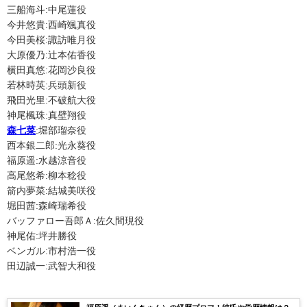
三船海斗
:
中尾蓮役
今井悠貴
:
西崎颯真役
今田美桜
:
諏訪唯月役
大原優乃
:
辻本佑香役
横田真悠:花岡沙良役
若林時英:兵頭新役
飛田光里
:
不破航大役
神尾楓珠
:
真壁翔役
森七菜
:
堀部瑠奈役
西本銀二郎
:
光永葵役
福原遥:水越涼音役
高尾悠希:柳本稔役
箭内夢菜:結城美咲役
堀田茜:森崎瑞希役
バッファロー吾郎Ａ
:
佐久間現役
神尾佑
:
坪井勝役
ベンガル
:
市村浩一役
田辺誠一
:
武智大和役