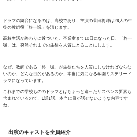
ドラマの舞台になるのは、高校であり、主演の菅田将暉は
29
人の生
徒の教師役「柊一颯」を演じます。
高校生活が終わりに近づいた、卒業室まで
10
日になった日、「柊一
颯」は、突然それまでの生徒を人質にとることにします。
なぜ、教師である「柊一颯」が生徒たちを人質にしなければならな
いのか、どんな目的があるのか、本当に気になる学園ミステリード
ラマになっています。
これまでの学校もののドラマとはちょっと違ったサスペンス要素も
含まれているので、
1
話
1
話、本当に目が話せないような内容です
ね。
出演のキャストを全員紹介