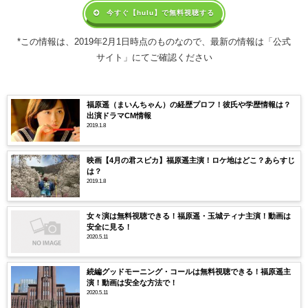
今すぐ【hulu】で無料視聴する
*この情報は、2019年2月1日時点のものなので、最新の情報は「公式
サイト」にてご確認ください
福原遥（まいんちゃん）の経歴プロフ！彼氏や学歴情報は？
出演ドラマCM情報
2019.1.8
映画【4月の君スピカ】福原遥主演！ロケ地はどこ？あらすじ
は？
2019.1.8
女々演は無料視聴できる！福原遥・玉城ティナ主演！動画は
安全に見る！
2020.5.11
続編グッドモーニング・コールは無料視聴できる！福原遥主
演！動画は安全な方法で！
2020.5.11