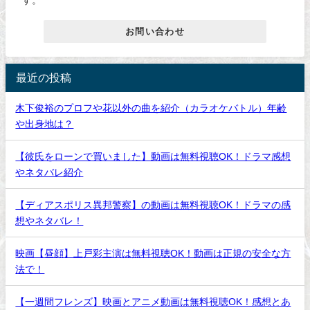
す。
お問い合わせ
最近の投稿
木下俊裕のプロフや花以外の曲を紹介（カラオケバトル）年齢
や出身地は？
【彼氏をローンで買いました】動画は無料視聴OK！ドラマ感想
やネタバレ紹介
【ディアスポリス異邦警察】の動画は無料視聴OK！ドラマの感
想やネタバレ！
映画【昼顔】上戸彩主演は無料視聴OK！動画は正規の安全な方
法で！
【一週間フレンズ】映画とアニメ動画は無料視聴OK！感想とあ