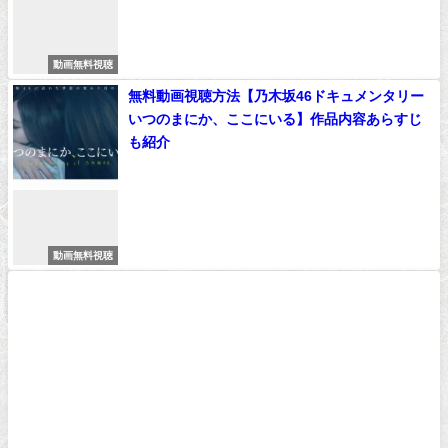
動画無料視聴
無料動画視聴方法【乃木坂46ドキュメンタリー
いつのまにか、ここにいる】作品内容あらすじ
も紹介
動画無料視聴