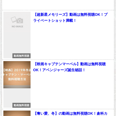
【超新星メモリーズ】動画は無料視聴OK！プ
ライベートショット満載！
動画無料視聴
【映画キャプテンマーベル】動画は無料視聴
OK！アベンジャーズ誕生秘話！
動画無料視聴
【奪い愛、冬】の動画は無料視聴OK！倉科カ