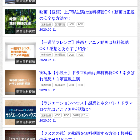
動画無料視聴
映画【昼顔】上戸彩主演は無料視聴OK！動画は正規
の安全な方法で！
無料動画
無料視聴
VOD
FOD
2020.05.11
動画無料視聴
【一週間フレンズ】映画とアニメ動画は無料視聴
OK！感想とあらすじ紹介！
無料動画
無料視聴
VOD
FOD
2020.05.11
動画無料視聴
実写版【小説王】ドラマ動画は無料視聴OK！ネタば
れ感想！白濱亜嵐主演
無料動画
無料視聴
VOD
FOD
2020.05.11
動画無料視聴
【ラジエーションハウス】感想とネタバレ！ドラマ
ロケ地はどこ？無料視聴は？
無料動画
VOD
FOD
2019春ドラマ
2020.05.11
動画無料視聴
【ヤヌスの鏡】の動画を無料視聴する方法！桜井日
奈子のFODドラマ！