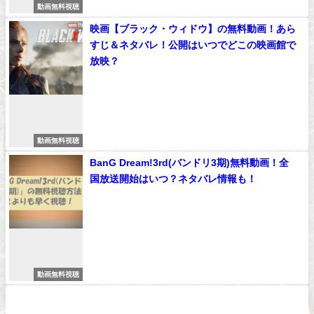
動画無料視聴
映画【ブラック・ウィドウ】の無料動画！あら
すじ＆ネタバレ！公開はいつでどこの映画館で
放映？
動画無料視聴
BanG Dream!3rd(バンドリ3期)無料動画！全
国放送開始はいつ？ネタバレ情報も！
動画無料視聴