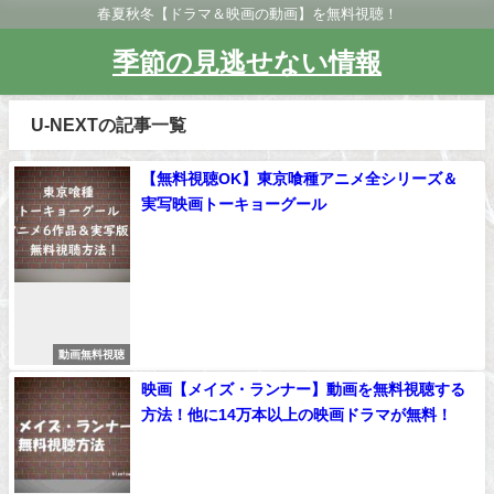
春夏秋冬【ドラマ＆映画の動画】を無料視聴！
季節の見逃せない情報
U-NEXTの記事一覧
【無料視聴OK】東京喰種アニメ全シリーズ＆
実写映画トーキョーグール
動画無料視聴
映画【メイズ・ランナー】動画を無料視聴する
方法！他に14万本以上の映画ドラマが無料！