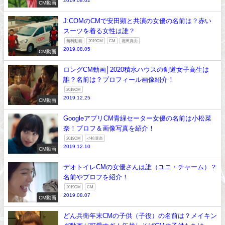
2019.08.02
CM動画
J:COMのCMで安田顕と共演の女優の名前は？赤い
スーツを着る女性は誰？
無料動画
2019CM
CM
堀田真由
2019.08.05
CM動画
ロングCM動画│2020積水ハウスの剣道女子高生は
誰？名前は？プロフィール画像紹介！
2019CM
2019.12.25
CM動画
GoogleアプリCM青緑セーター女優の名前は小松菜
奈！プロフ＆画像写真を紹介！
2019CM
小松菜奈
2019.12.10
CM動画
デオトイレCMの女優さんは誰（ユニ・チャーム）？
名前やプロフを紹介！
2019CM
CM
2019.08.07
CM動画
どん兵衛年末CMの子供（子役）の名前は？メイキン