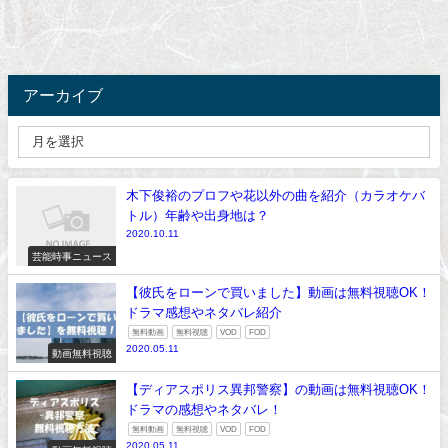
アーカイブ
木下俊裕のプロフや花以外の曲を紹介（カラオケバ
トル）年齢や出身地は？
2020.10.11
芸能時事ニュース
【彼氏をローンで買いました】動画は無料視聴OK！
ドラマ感想やネタバレ紹介
無料動画
無料視聴
VOD
FOD
2020.05.11
動画無料視聴
【ディアスポリス異邦警察】の動画は無料視聴OK！
ドラマの感想やネタバレ！
無料動画
無料視聴
VOD
FOD
2020.05.11