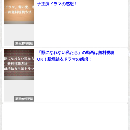
ナ主演ドラマの感想！
動画無料視聴
「獣になれない私たち」の動画は無料視聴
OK！新垣結衣ドラマの感想！
動画無料視聴