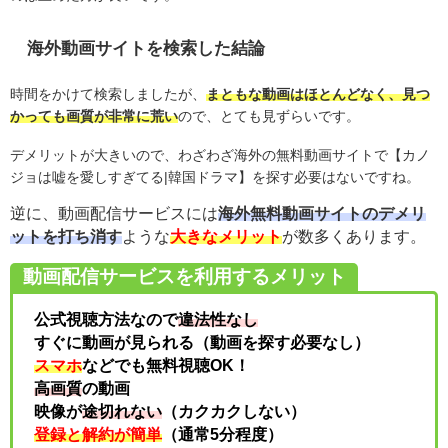
海外動画サイトを検索した結論
時間をかけて検索しましたが、
まともな動画はほとんどなく、見つ
かっても画質が非常に荒い
ので、とても見ずらいです。
デメリットが大きいので、わざわざ海外の無料動画サイトで【カノ
ジョは嘘を愛しすぎてる
|
韓国ドラマ】を探す必要はないですね。
逆に、動画配信サービスには
海外無料動画サイトのデメリ
ットを打ち消す
ような
大きなメリット
が数多くあります。
動画配信サービスを利用するメリット
公式視聴方法なので
違法性なし
すぐに動画が見られる（動画を探す必要なし）
スマホ
などでも無料視聴OK！
高画質
の動画
映像が
途切れない
（カクカクしない）
登録と解約が簡単
（通常5分程度）