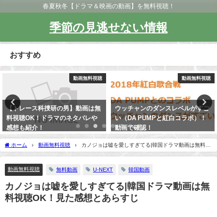
春夏秋冬【ドラマ＆映画の動画】を無料視聴！
季節の見逃せない情報
おすすめ
動画無料視聴
動画無料視聴
【トレース科捜研の男】動画は無
ウッチャンのダンスレベルがすご
料視聴OK！ドラマのネタバレや
い（DA PUMPと紅白コラボ）！
感想も紹介！
動画で確認！
ホーム
動画無料視聴
カノジョは嘘を愛しすぎてる|韓国ドラマ動画は無料視
聴OK！見た感想とあらすじ
動画無料視聴
無料動画
U-NEXT
韓国動画
カノジョは嘘を愛しすぎてる|韓国ドラマ動画は無
料視聴OK！見た感想とあらすじ