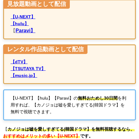
見放題動画として配信
【U-NEXT】
【hulu】
【
Paravi】
レンタル作品動画として配信
【dTV】
【TSUTAYA TV】
【music.jp】
【U-NEXT】【hulu】【Paravi】の
無料おためし30日間
を利
用すれば、【カノジョは嘘を愛しすぎてる
|
韓国ドラマ】を
無料で視聴できます。
【
カノジョは嘘を愛しすぎてる
|
韓国ドラマ】を無料視聴するなら、
おすすめはメリットの多い【U-NEXT】
です。