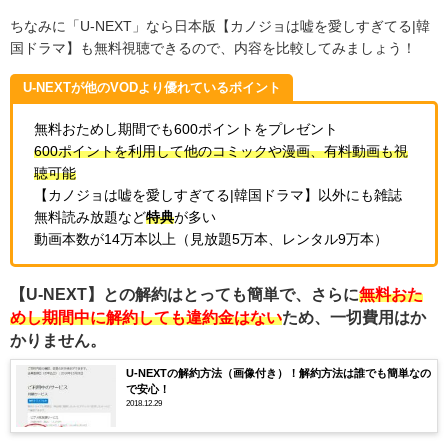
ちなみに「U-NEXT」なら日本版【カノジョは嘘を愛しすぎてる
|
韓
国ドラマ】も無料視聴できるので、内容を比較してみましょう！
U-NEXTが他のVODより優れているポイント
無料おためし期間でも600ポイントをプレゼント
600ポイントを利用して他のコミックや漫画、有料動画も視
聴可能
【カノジョは嘘を愛しすぎてる
|
韓国ドラマ】以外にも雑誌
無料読み放題など
特典
が多い
動画本数が14万本以上（見放題5万本、レンタル9万本）
【U-NEXT】との解約はとっても簡単で、さらに
無料おた
めし期間中に解約しても違約金はない
ため、一切費用はか
かりません。
U-NEXTの解約方法（画像付き）！解約方法は誰でも簡単なの
で安心！
2018.12.29