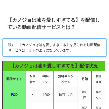
【カノジョは嘘を愛しすぎてる】を配信し
ている動画配信サービスとは？
現在、【カノジョは嘘を愛しすぎてる】を見られる動画配信
サービスは、以下のようになっています。
【カノジョは嘘を愛しすぎてる】配信状況
無料キャン
配信
獲得ポ
個別
配信サイト
月額
ペーン
状況
イント
課金
888
作品
FOD
☓
12
00
初回1ヶ月
円
なし
933
見放