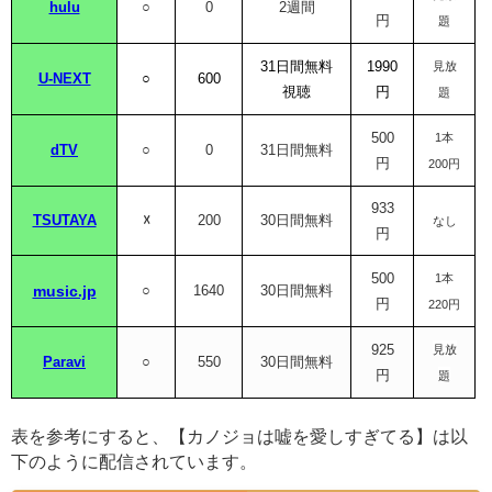
hulu
○
0
2週間
円
題
31日間無料
1990
見放
U-NEXT
○
600
視聴
円
題
500
1本
dTV
○
0
31日間無料
円
200円
933
TSUTAYA
☓
200
30日間無料
なし
円
500
1本
music.jp
○
1640
30日間無料
円
220円
925
見放
Paravi
○
550
30日間無料
円
題
表を参考にすると、【カノジョは嘘を愛しすぎてる】は以
下のように配信されています。