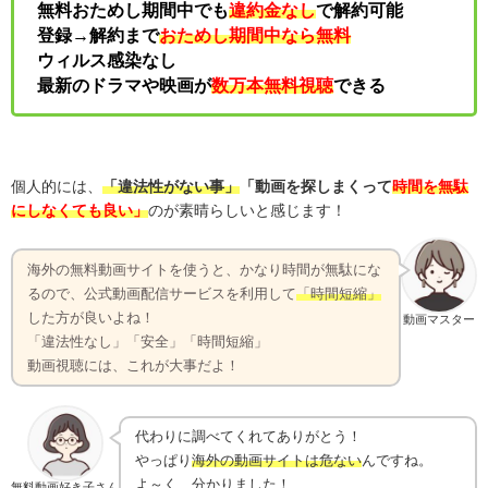
無料おためし期間中でも
違約金なし
で解約可能
登録→解約まで
おためし期間中なら無料
ウィルス感染なし
最新のドラマや映画が
数万本無料視聴
できる
個人的には、
「違法性がない事」
「動画を探しまくって
時間を無駄
にしなくても良い」
のが素晴らしいと感じます！
海外の無料動画サイトを使うと、かなり時間が無駄にな
るので、公式動画配信サービスを利用して
「時間短縮」
した方が良いよね！
動画マスター
「違法性なし」「安全」「時間短縮」
動画視聴には、これが大事だよ！
代わりに調べてくれてありがとう！
やっぱり
海外の動画サイトは危ない
んですね。
よ～く、分かりました！
無料動画好き子さん