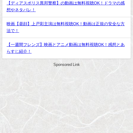
【ディアスポリス異邦警察】の動画は無料視聴OK！ドラマの感
想やネタバレ！
映画【昼顔】上戸彩主演は無料視聴OK！動画は正規の安全な方
法で！
【一週間フレンズ】映画とアニメ動画は無料視聴OK！感想とあ
らすじ紹介！
Sponsored Link