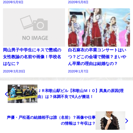
2020年5月9日
2020年5月8日
岡山男子中学生にキスで懲戒の
白石麻衣の卒業コンサートはい
女性教諭の名前や画像！学校名
つ？どこの会場で開催？まいや
はなに？
ん卒業の理由は結婚なの？
2020年3月20日
2020年1月7日
ＪＲ和歌山駅ビル【和歌山ＭＩＯ】異臭の原因(理
由）は？体調不良で8人が搬送！
声優・戸松遥の結婚相手は誰（名前）？画像や仕事
の情報は？年収は？