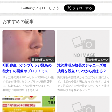
Twitterでフォローしよう
おすすめの記事
芸能時事ニュース
芸能時事ニュース
町田弥生（ケンブリッジ飛鳥の
滝沢秀明が校長のジャニーズ養
彼女）の画像やプロフ！ミスコ
成所を設立！いつから始まる？
ン動画！
リオ五輪の男子400ｍリレーで輝かしい銀
滝沢秀明の芸能界からの正式な引退によっ
メダルを獲得したケンブリッジ飛鳥選手
て、滝沢の今後が噂になっていたが、よう
に、結婚もありそうな彼女がいました。
やく正式な方向性が決定した。なんと滝沢
名前は「町田弥生（まちだや...
秀明が校長を務めるジャニー...