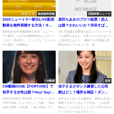
動画無料視聴
芸能時事ニュース
2020ニューイヤー駅伝LIVE配信
原田ちあきのプロフ経歴！恋人
動画を無料視聴する方法！ネッ
は誰？かわいいか？渋谷すばる
トでも見られる！
に似てる？
第64回全日本実業団駅伝2020「ニューイ
少し不思議な雰囲気のあるイラストレータ
ヤー駅伝」が1月1日朝8時30分にスタート
ーの原田ちあきが、今夜くらべてみました
します。外出中に、どうしても「ニューイ
に初出演しました。 番組でも不思議な雰
ヤー駅伝」の動画を...
囲気を出していましたが、原...
CM動画
皇室
CM動画KOSE【FORTUNE】で
佳子さまがダンス練習した公民
拍手する女性は誰？Hey! Say!
館はどこ？場所を検証！ダンス
JUMP共演！名前プロフ紹介！
のレベルは？
2019-2020年の【KOSE（コーセー）】の
佳子さまがダンスの練習を、郊外にある公
FORTUNE（フォーチュン）CMに「Hey!
民館でされているようですね。 この公民
Say! JUMP」が出演。一緒に共演してい...
館はどこになるのでしょうか？佳子さまの
ダンスのレベルはどれくらい...