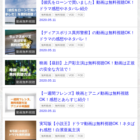
【彼氏をローンで買いました】動画は無料視聴OK！
ドラマ感想やネタバレ紹介
無料動画
無料視聴
VOD
FOD
2020.05.11
動画無料視聴
【ディアスポリス異邦警察】の動画は無料視聴OK！
ドラマの感想やネタバレ！
無料動画
無料視聴
VOD
FOD
2020.05.11
動画無料視聴
映画【昼顔】上戸彩主演は無料視聴OK！動画は正規
の安全な方法で！
無料動画
無料視聴
VOD
FOD
2020.05.11
動画無料視聴
【一週間フレンズ】映画とアニメ動画は無料視聴
OK！感想とあらすじ紹介！
無料動画
無料視聴
VOD
FOD
2020.05.11
動画無料視聴
実写版【小説王】ドラマ動画は無料視聴OK！ネタば
れ感想！白濱亜嵐主演
無料動画
無料視聴
VOD
FOD