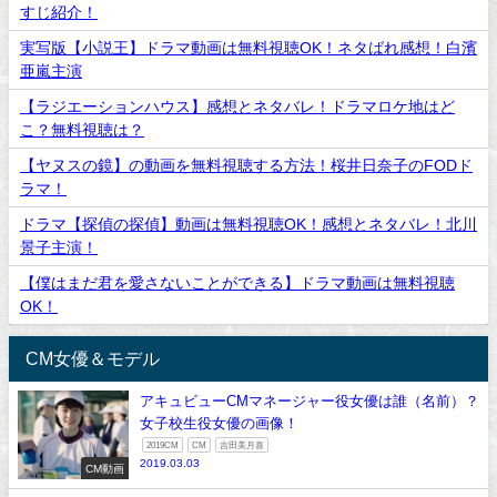
すじ紹介！
実写版【小説王】ドラマ動画は無料視聴OK！ネタばれ感想！白濱
亜嵐主演
【ラジエーションハウス】感想とネタバレ！ドラマロケ地はど
こ？無料視聴は？
【ヤヌスの鏡】の動画を無料視聴する方法！桜井日奈子のFODド
ラマ！
ドラマ【探偵の探偵】動画は無料視聴OK！感想とネタバレ！北川
景子主演！
【僕はまだ君を愛さないことができる】ドラマ動画は無料視聴
OK！
CM女優＆モデル
アキュビューCMマネージャー役女優は誰（名前）？
女子校生役女優の画像！
2019CM
CM
吉田美月喜
2019.03.03
CM動画