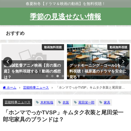
春夏秋冬【ドラマ＆映画の動画】を無料視聴！
季節の見逃せない情報
おすすめ
画無料視聴
動画無料視聴
動
言の葉の
グッドモーニング・コール1を無
都庁爆破（スペシャルド
画の感想
料視聴！福原遥のドラマを安全に
無料視聴できる！見逃し
見る！
ホーム
芸能時事ニュース
「ホンマでっかTVSP」キムタク衣装と尾田栄一
郎宅家具のブランドは？
芸能時事ニュース
木村拓哉
衣装
尾田栄一郎
家具
「ホンマでっかTVSP」キムタク衣装と尾田栄一
郎宅家具のブランドは？