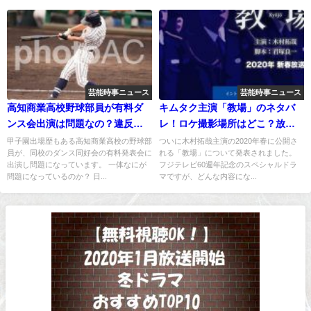
芸能時事ニュース
芸能時事ニュース
高知商業高校野球部員が有料ダ
キムタク主演「教場」のネタバ
ンス会出演は問題なの？違反の
レ！ロケ撮影場所はどこ？放送
内容とは？
日はいつ？
甲子園出場歴もある高知商業高校の野球部
ついに木村拓哉主演の2020年春に公開さ
員が、同校のダンス同好会の有料発表会に
れる「教場」について発表されました。
出演し問題になっています。 一体なにが
フジテレビ60週年記念のスペシャルドラ
問題になっているのか？ 日...
マですが、どんな内容にな...