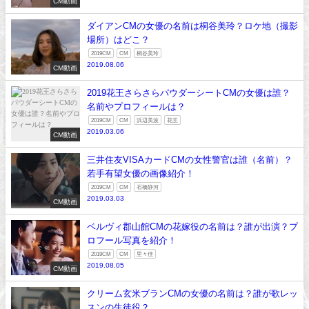
CM動画
ダイアンCMの女優の名前は桐谷美玲？ロケ地（撮影
場所）はどこ？
2019CM
CM
桐谷美玲
2019.08.06
CM動画
2019花王さらさらパウダーシートCMの女優は誰？
名前やプロフィールは？
2019CM
CM
浜辺美波
花王
2019.03.06
CM動画
三井住友VISAカードCMの女性警官は誰（名前）？
若手有望女優の画像紹介！
2019CM
CM
石橋静河
2019.03.03
CM動画
ベルヴィ郡山館CMの花嫁役の名前は？誰が出演？プ
ロフール写真を紹介！
2019CM
CM
里々佳
2019.08.05
CM動画
クリーム玄米ブランCMの女優の名前は？誰が歌レッ
スンの生徒役？