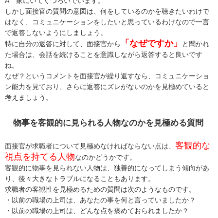
A 家にいてくつろいでいます。
しかし面接官の質問の意図は、何をしているのかを聴きたいわけで
はなく、コミュニケーションをしたいと思っているわけなので一言
で返答しないようにしましょう。
「なぜですか」
特に自分の返答に対して、面接官から
と聞かれ
た場合は、会話を続けることを意識しながら返答すると良いです
ね。
なぜ？というコメントを面接官が繰り返すなら、コミュニケーショ
ン能力を見ており、さらに返答にズレがないのかを見極めていると
考えましょう。
物事を客観的に見られる人物なのかを見極める質問
客観的な
面接官が求職者について見極めなければならない点は、
視点を持てる人物
なのかどうかです。
客観的に物事を見られない人物は、独善的になってしまう傾向があ
り、後々大きなトラブルになることもあります。
求職者の客観性を見極めるための質問は次のようなものです。
・以前の職場の上司は、あなたの事を何と言っていましたか？
・以前の職場の上司は、どんな点を褒めておられましたか？