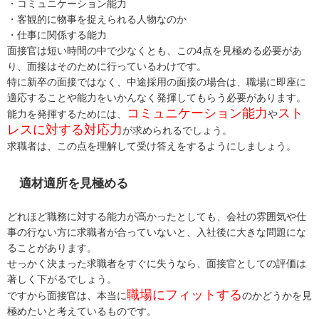
・コミュニケーション能力
・客観的に物事を捉えられる人物なのか
・仕事に関係する能力
面接官は短い時間の中で少なくとも、この4点を見極める必要があ
り、面接はそのために行っているわけです。
特に新卒の面接ではなく、中途採用の面接の場合は、職場に即座に
適応することや能力をいかんなく発揮してもらう必要があります。
コミュニケーション能力
スト
能力を発揮するためには、
や
レスに対する対応力
が求められるでしょう。
求職者は、この点を理解して受け答えをするようにしましょう。
適材適所を見極める
どれほど職務に対する能力が高かったとしても、会社の雰囲気や仕
事の行ない方に求職者が合っていないと、入社後に大きな問題にな
ることがあります。
せっかく決まった求職者をすぐに失うなら、面接官としての評価は
著しく下がるでしょう。
職場にフィットする
ですから面接官は、本当に
のかどうかを見
極めたいと考えているものです。