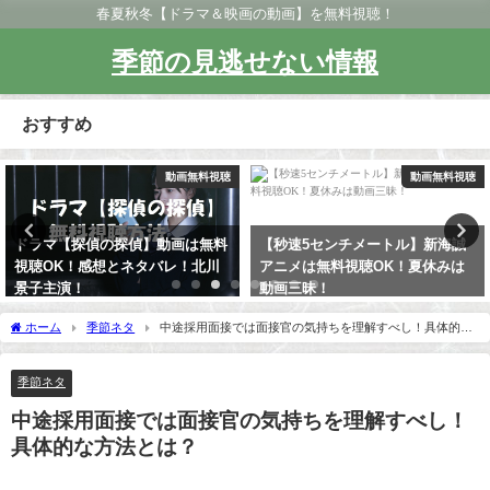
春夏秋冬【ドラマ＆映画の動画】を無料視聴！
季節の見逃せない情報
おすすめ
聴
動画無料視聴
動画無料視
料
【秒速5センチメートル】新海誠
アニメ動画【曇天に笑う】は無
アニメは無料視聴OK！夏休みは
視聴OK！あらすじと感想を紹
動画三昧！
介！
ホーム
季節ネタ
中途採用面接では面接官の気持ちを理解すべし！具体的な
方法とは？
季節ネタ
中途採用面接では面接官の気持ちを理解すべし！
具体的な方法とは？