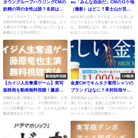
タウングループハウジングCMの
au「みんな自由だ」CMのロケ地
妖精の羽の女性は誰？名前は？
（撮影）はどこ？富士山が見え
画像やプロフ紹介
る場所はどこ？
「タウングループ」「タウンハウジング」
auのCM三太郎シリーズは、いつも楽しみ
CM2019の女性モデル・女優さんは、とて
にしているという方も多いかもしれませ
も爽やかで可愛いと評判になっています。
ん。 2020年になり、新シリーズが放送さ
妖精のような羽が背中に...
れることになりましたが...
動画無料視聴
CM動画
【カイジ人生奪還ゲーム】実写
金麦CMでキムタク着用シャツの
版映画を動画無料視聴！藤原竜
ブランドはなに？木村拓哉サン
也主演！あらすじ感想も紹介！
トリーCM！
頭脳戦を描く映画として「最高傑作」と言
木村拓哉さんがサントリー金麦のCMに出
われている「カイジ」 その第2作目が「カ
演しています。 金麦にも注目ですが、キ
イジ人生奪還ゲーム」で、もちろん主演は
ムタクが着ている衣装「ブルーのカジュア
藤原竜也さんですが、この...
ルシャツ」にも注目が集まっ...