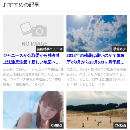
おすすめの記事
芸能時事ニュース
季節ネタ
ジャニーズが公取委から独占禁
2018年の残暑は暑いのか？気象
止法違反注意！新しい地図へ圧
庁が8月から10月の3ヶ月予想を
力は事実！
発表
公正取引委員会が、ジャニーズ事務所に独
気象庁から8月～10月までの気象予報が発
占禁止法違反の注意を受けていたことが判
表され、今後3ヶ月の暑さ予想ができるよ
明。 ジャニーズ事務所を退所した「香取
うになりました。日本は全国的に例年より
慎吾」「稲垣吾郎」「草なぎ...
も「暑い」もしくは「平年...
CM動画
CM動画