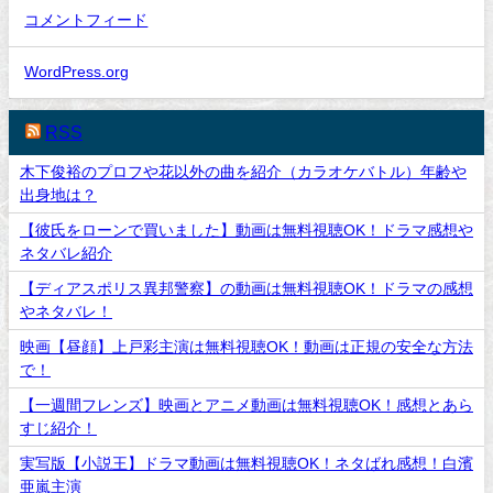
コメントフィード
WordPress.org
RSS
木下俊裕のプロフや花以外の曲を紹介（カラオケバトル）年齢や
出身地は？
【彼氏をローンで買いました】動画は無料視聴OK！ドラマ感想や
ネタバレ紹介
【ディアスポリス異邦警察】の動画は無料視聴OK！ドラマの感想
やネタバレ！
映画【昼顔】上戸彩主演は無料視聴OK！動画は正規の安全な方法
で！
【一週間フレンズ】映画とアニメ動画は無料視聴OK！感想とあら
すじ紹介！
実写版【小説王】ドラマ動画は無料視聴OK！ネタばれ感想！白濱
亜嵐主演