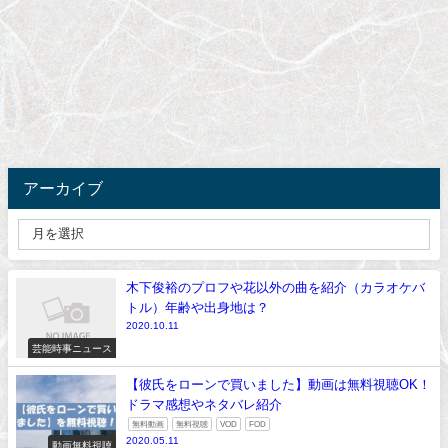
アーカイブ
木下俊裕のプロフや花以外の曲を紹介（カラオケバ
トル）年齢や出身地は？
2020.10.11
芸能時事ニュース
【彼氏をローンで買いました】動画は無料視聴OK！
ドラマ感想やネタバレ紹介
無料動画
無料視聴
VOD
FOD
2020.05.11
動画無料視聴