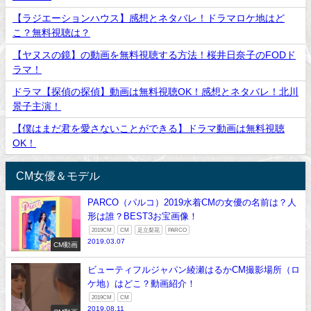
【ラジエーションハウス】感想とネタバレ！ドラマロケ地はど
こ？無料視聴は？
【ヤヌスの鏡】の動画を無料視聴する方法！桜井日奈子のFODド
ラマ！
ドラマ【探偵の探偵】動画は無料視聴OK！感想とネタバレ！北川
景子主演！
【僕はまだ君を愛さないことができる】ドラマ動画は無料視聴
OK！
CM女優＆モデル
PARCO（パルコ）2019水着CMの女優の名前は？人
形は誰？BEST3お宝画像！
2019CM
CM
足立梨花
PARCO
2019.03.07
CM動画
ビューティフルジャパン綾瀬はるかCM撮影場所（ロ
ケ地）はどこ？動画紹介！
2019CM
CM
2019.08.11