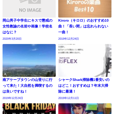
岡山男子中学生にキスで懲戒の
Kiroro（キロロ）のおすすめ10
女性教諭の名前や画像！学校名
曲！「長い間」は忘れられない
はなに？
一曲！
2020年3月20日
2019年12月24日
南アケープタウンの山登りに行
シャークShark掃除機1番安いの
って来た！大自然を満喫するの
はどこ！おすすめは？年末大掃
は良いですね！
除に最適！
2019年12月24日
2019年12月11日