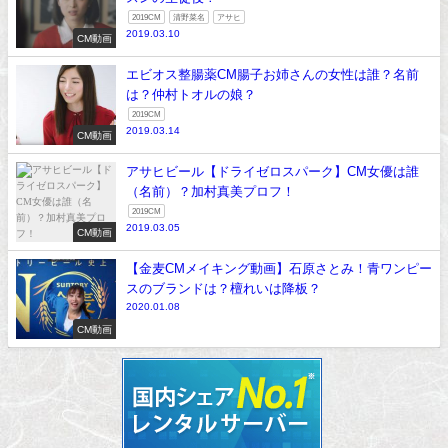
2019CM
清野菜名
アサヒ
2019.03.10
CM動画
エビオス整腸薬CM腸子お姉さんの女性は誰？名前
は？仲村トオルの娘？
2019CM
2019.03.14
CM動画
アサヒビール【ドライゼロスパーク】CM女優は誰
（名前）？加村真美プロフ！
2019CM
2019.03.05
CM動画
【金麦CMメイキング動画】石原さとみ！青ワンピー
スのブランドは？檀れいは降板？
2020.01.08
CM動画