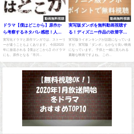
動画無料視聴
動画無料視聴
ドラマ【僕はどこから】原作か
実写版ダンボを無料動画視聴す
ら考察するネタバレ感想！人気
る！ディズニー作品の吹替字幕
ヤンマガ連載漫画が実写化！
も選択OK！
実写化ドラマと原作マンガでは、ストーリ
実写版ライオンキングが話題になっていま
ーが違うこともよくあります。 今回2020
すが、実写版「ダンボ」もかなり良い映画
年に放送される【僕はどこから】のドラマ
になっています。 子供と一緒に見られる
にも、原作となる「市川...
素敵な映画ですよね。 この...