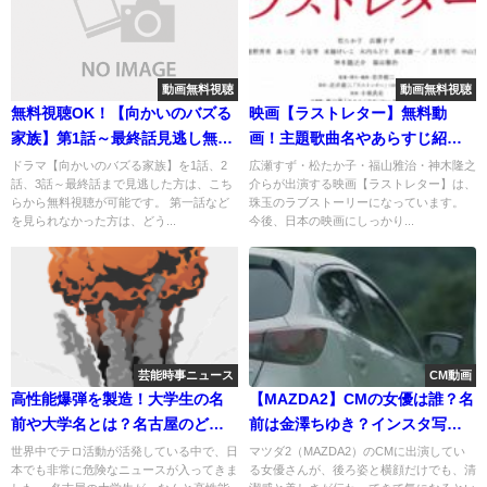
動画無料視聴
動画無料視聴
無料視聴OK！【向かいのバズる
映画【ラストレター】無料動
家族】第1話～最終話見逃し無料
画！主題歌曲名やあらすじ紹
動画！
介！舞台挨拶はどこ？応募方法
ドラマ【向かいのバズる家族】を1話、2
広瀬すず・松たか子・福山雅治・神木隆之
話、3話～最終話まで見逃した方は、こち
介らが出演する映画【ラストレター】は、
も紹介！
らから無料視聴が可能です。 第一話など
珠玉のラブストーリーになっています。
を見られなかった方は、どう...
今後、日本の映画にしっかり...
芸能時事ニュース
CM動画
高性能爆弾を製造！大学生の名
【MAZDA2】CMの女優は誰？名
前や大学名とは？名古屋のど
前は金澤ちゆき？インスタ写真
こ？
やプロフ紹介！
世界中でテロ活動が活発している中で、日
マツダ2（MAZDA2）のCMに出演してい
本でも非常に危険なニュースが入ってきま
る女優さんが、後ろ姿と横顔だけでも、清