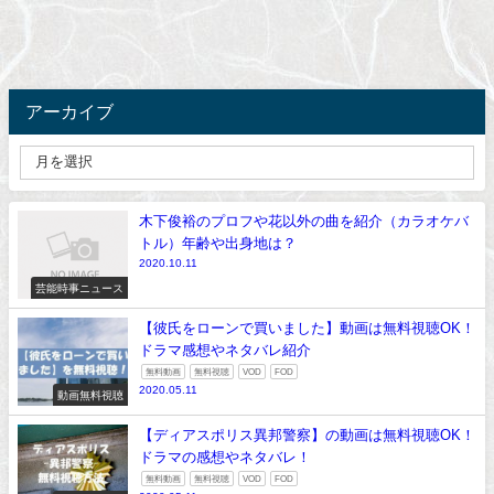
アーカイブ
木下俊裕のプロフや花以外の曲を紹介（カラオケバ
トル）年齢や出身地は？
2020.10.11
芸能時事ニュース
【彼氏をローンで買いました】動画は無料視聴OK！
ドラマ感想やネタバレ紹介
無料動画
無料視聴
VOD
FOD
2020.05.11
動画無料視聴
【ディアスポリス異邦警察】の動画は無料視聴OK！
ドラマの感想やネタバレ！
無料動画
無料視聴
VOD
FOD