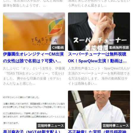
した。 名古屋の大学生が、なんと高性能
潔感と美しさが伝わってきて気になるとい
爆弾を製造したようです。 ...
う声がたくさん届きまし...
CM動画
動画無料視聴
伊藤園生オレンジティーCM出演
スーパーチューナーは無料視聴
の女性は誰で名前は？可愛い動
OK！SparQlew主演！動画は安
画＆画像も紹介
全な方法で！
久しぶりに「オッ」という女性を、伊藤園
人気男性声優ユニット・SparQlewの5人が
「TEA’S TEA生オレンジティー」で見かけ
主演のスーパーチューナーを無料視聴でき
ました。 爽やかな印象の女優（モデル）
る方法を紹介します。 海外の動画配信サ
さんだなぁと感じた...
イトは危険も多い...
芸能時事ニュース
芸能時事ニュース
早川麻衣子（NGT48新支配人）
不正融資した宮司（箭弓稲荷神