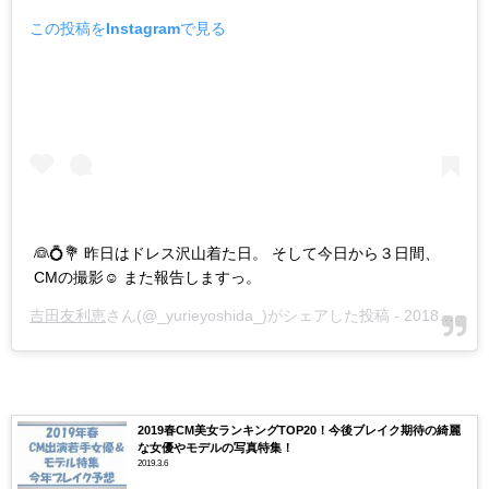
この投稿をInstagramで見る
👰💍💐 昨日はドレス沢山着た日。 そして今日から３日間、
CMの撮影☺︎ また報告しますっ。
吉田友利恵
さん(@_yurieyoshida_)がシェアした投稿 -
2018年 2月月14日午前12時57分PST
2019春CM美女ランキングTOP20！今後ブレイク期待の綺麗
な女優やモデルの写真特集！
2019.3.6