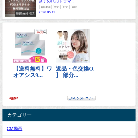
奈子のFODドラマ！
無料動画
VOD
FOD
2019
2020.05.11
動画無料視聴
カテゴリー
CM動画