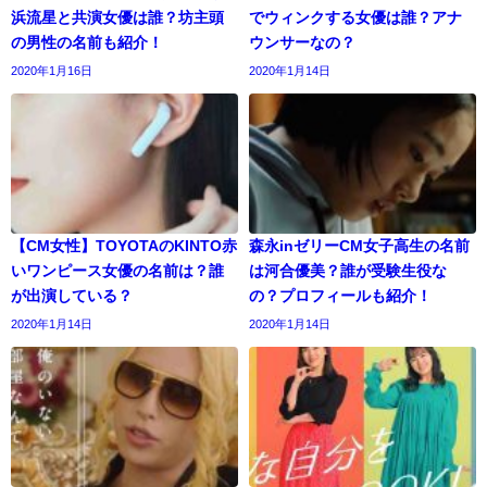
浜流星と共演女優は誰？坊主頭
でウィンクする女優は誰？アナ
の男性の名前も紹介！
ウンサーなの？
2020年1月16日
2020年1月14日
【CM女性】TOYOTAのKINTO赤
森永inゼリーCM女子高生の名前
いワンピース女優の名前は？誰
は河合優美？誰が受験生役な
が出演している？
の？プロフィールも紹介！
2020年1月14日
2020年1月14日