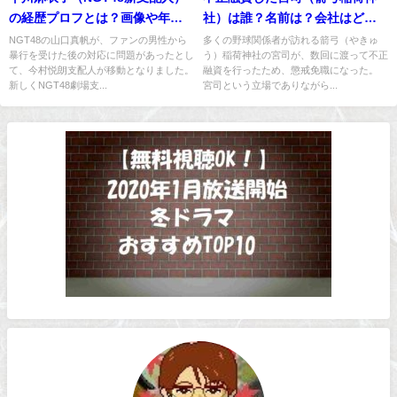
の経歴プロフとは？画像や年齢
社）は誰？名前は？会社はど
は？真相を究明できる？
こ？
NGT48の山口真帆が、ファンの男性から
多くの野球関係者が訪れる箭弓（やきゅ
暴行を受けた後の対応に問題があったとし
う）稲荷神社の宮司が、数回に渡って不正
て、今村悦朗支配人が移動となりました。
融資を行ったため、懲戒免職になった。
新しくNGT48劇場支...
宮司という立場でありながら...