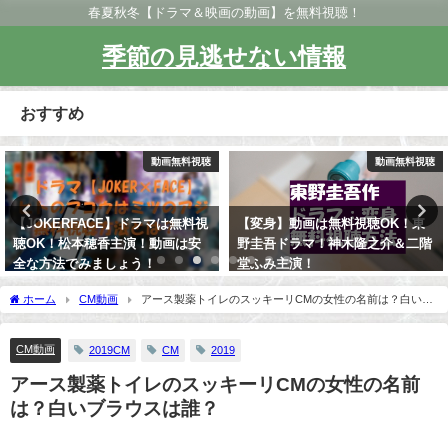
春夏秋冬【ドラマ＆映画の動画】を無料視聴！
季節の見逃せない情報
おすすめ
動画無料視聴
動画無料視聴
【JOKERFACE】ドラマは無料視
【変身】動画は無料視聴OK！東
聴OK！松本穂香主演！動画は安
野圭吾ドラマ！神木隆之介＆二階
全な方法でみましょう！
堂ふみ主演！
ホーム
CM動画
アース製薬トイレのスッキーリCMの女性の名前は？白いブ
ラウスは誰？
CM動画
2019CM
CM
2019
アース製薬トイレのスッキーリCMの女性の名前
は？白いブラウスは誰？