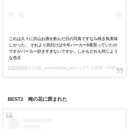
これは久々に沢山お酒を飲んだ日の写真ですな🍶焼き鳥美味
しかった。 それより気付けば今年パーカー8着買っていたの
ですがパーカー好きすぎないですか。しかもどれも同じよう
な色👗
吉田友利恵
さん(@_yurieyoshida_)がシェアした投稿 -
2019年 4月月19日午後5時21分PDT
BEST2 梅の花に囲まれた