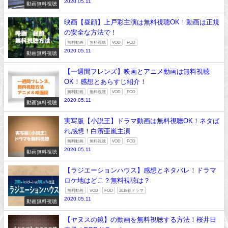
2020.05.11
動画無料視聴
映画【昼顔】上戸彩主演は無料視聴OK！動画は正規
の安全な方法で！
無料動画
無料視聴
VOD
FOD
2020.05.11
動画無料視聴
【一週間フレンズ】映画とアニメ動画は無料視聴
OK！感想とあらすじ紹介！
無料動画
無料視聴
VOD
FOD
2020.05.11
動画無料視聴
実写版【小説王】ドラマ動画は無料視聴OK！ネタば
れ感想！白濱亜嵐主演
無料動画
無料視聴
VOD
FOD
2020.05.11
動画無料視聴
【ラジエーションハウス】感想とネタバレ！ドラマ
ロケ地はどこ？無料視聴は？
無料動画
VOD
FOD
2019春ドラマ
2020.05.11
動画無料視聴
【ヤヌスの鏡】の動画を無料視聴する方法！桜井日