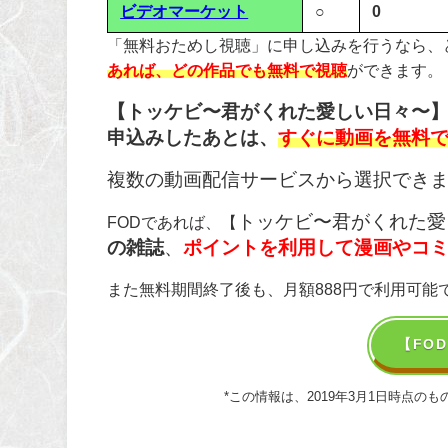
ビデオマーケット
○
0
「無料おためし視聴」に申し込みを行うなら、
あれば、どの作品でも無料で視聴
ができます。
【トッケビ〜君がくれた愛しい日々〜】
申込みしたあとは、
すぐに動画を無料
複数の動画配信サービスから選択できま
トッケビ〜君がくれた愛
FODであれば、【
の雑誌
、
ポイントを利用して漫画やコ
また無料期間終了後も、月額888円で利用可能
【FO
*この情報は、2019年3月1日時点