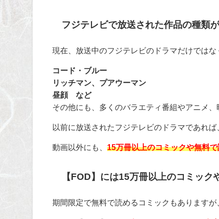
フジテレビで放送された作品の種類
現在、放送中のフジテレビのドラマだけではな
コード・ブルー
リッチマン、プアウーマン
昼顔 など
その他にも、多くのバラエティ番組やアニメ、
以前に放送されたフジテレビのドラマであれば
動画以外にも、
15万冊以上のコミックや無料で
【
FOD
】には
15
万冊以上のコミック
期間限定で無料で読めるコミックもありますが