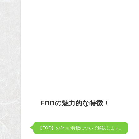
FOD
の魅力的な特徴！
【FOD】の3つの特徴について解説します。