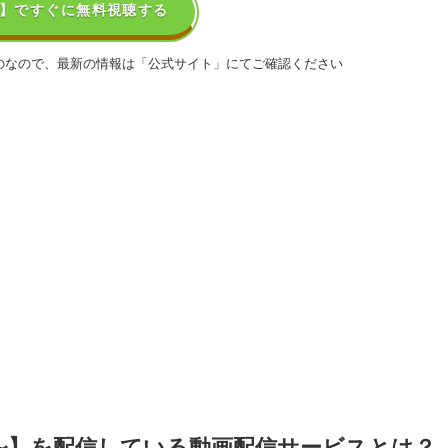
D】ですぐに無料視聴する
のものなので、最新の情報は「公式サイト」にてご確認ください
】を配信している動画配信サービスとは？