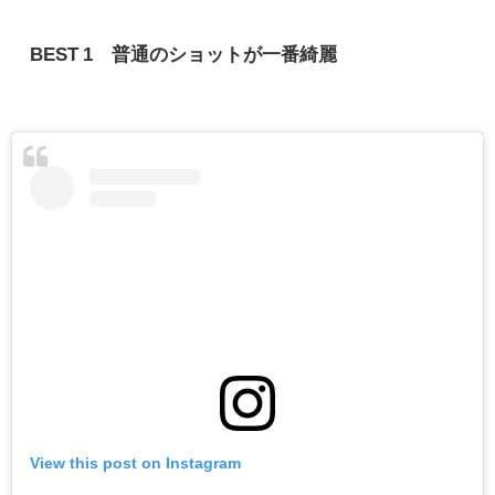
BEST 1 普通のショットが一番綺麗
View this post on Instagram