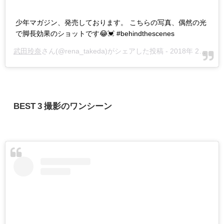
少年マガジン、発売しております。 こちらの写真、偶然の光
で脚長効果のショットです😂💓 #behindthescenes
武田玲奈
さん(@rena_takeda)がシェアした投稿 -
2018年 2月月15日午前5時48分PST
BEST 3 撮影のワンシーン