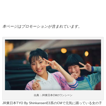
本ページはプロモーションが含まれています。
出典：JR東日本CMのワンシーン
JR
東日本
TYO By ShinkansenE3
系の
CM
で元気に踊っている女の子