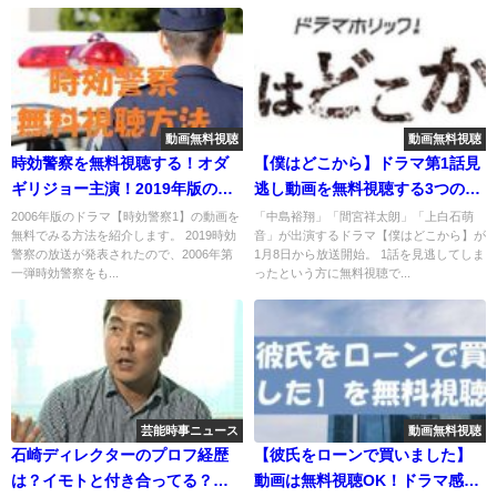
動画無料視聴
動画無料視聴
時効警察を無料視聴する！オダ
【僕はどこから】ドラマ第1話見
ギリジョー主演！2019年版の前
逃し動画を無料視聴する3つの方
に動画復習
法！第1話のあらすじも紹介
2006年版のドラマ【時効警察1】の動画を
「中島裕翔」「間宮祥太朗」「上白石萌
無料でみる方法を紹介します。 2019時効
音」が出演するドラマ【僕はどこから】が
警察の放送が発表されたので、2006年第
1月8日から放送開始。 1話を見逃してしま
一弾時効警察をも...
ったという方に無料視聴で...
芸能時事ニュース
動画無料視聴
石崎ディレクターのプロフ経歴
【彼氏をローンで買いました】
は？イモトと付き合ってる？結
動画は無料視聴OK！ドラマ感想