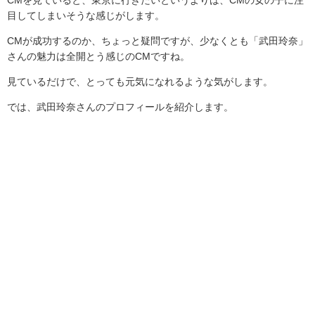
目してしまいそうな感じがします。
CM
が成功するのか、ちょっと疑問ですが、少なくとも「武田玲奈」
さんの魅力は全開とう感じの
CM
ですね。
見ているだけで、とっても元気になれるような気がします。
では、武田玲奈さんのプロフィールを紹介します。