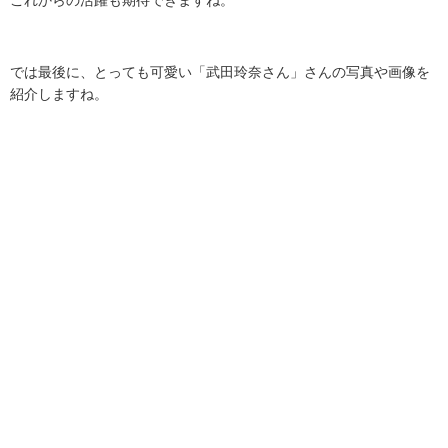
これからの活躍も期待できますね。
では最後に、とっても可愛い「武田玲奈さん」さんの写真や画像を
紹介しますね。