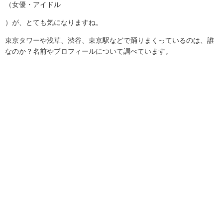
（女優・アイドル
）が、とても気になりますね。
東京タワーや浅草、渋谷、東京駅などで踊りまくっているのは、誰
なのか？名前やプロフィールについて調べています。