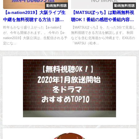
動画無料視聴
動画無料視聴
【a-nation2019】大阪ライブ生
【MATSUぼっち】は動画無料視
中継を無料視聴する方法！誰が
聴OK！番組の感想や番組内容ネ
いつ出演？
タバレ紹介！
昨年もかなり盛り上がった【a-nation】
【MATSUぼっち】を、たった3分で見逃し
が、今年も開催されます。。 今年の【a-
無料視聴できる方法を解説します。 秋田
nation2019】大阪公演は、生配信される予
などを含む北海道から沖縄まで、EXILEの
定にな...
「MATSU（松本...