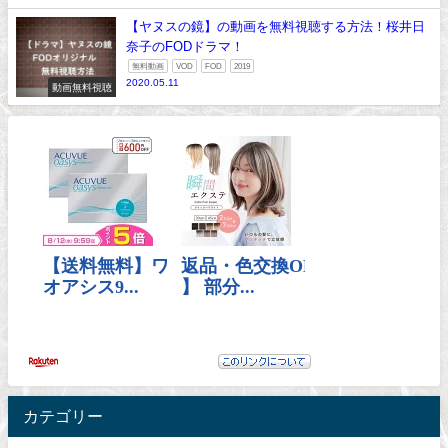
【ヤヌスの鏡】の動画を無料視聴する方法！桜井日
奈子のFODドラマ！
無料動画
VOD
FOD
2019
2020.05.11
動画無料視聴
カテゴリー