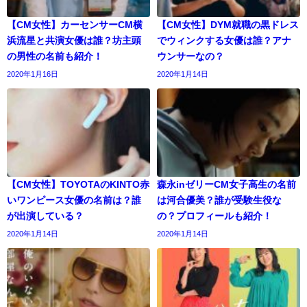
【CM女性】カーセンサーCM横
【CM女性】DYM就職の黒ドレス
浜流星と共演女優は誰？坊主頭
でウィンクする女優は誰？アナ
の男性の名前も紹介！
ウンサーなの？
2020年1月16日
2020年1月14日
【CM女性】TOYOTAのKINTO赤
森永inゼリーCM女子高生の名前
いワンピース女優の名前は？誰
は河合優美？誰が受験生役な
が出演している？
の？プロフィールも紹介！
2020年1月14日
2020年1月14日