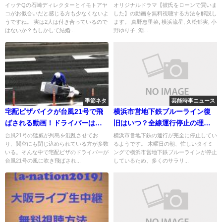
婚は？
やネタバレ紹介
イッテQの石崎ディレクターとイモトアヤ
オリジナルドラマ【彼氏をローンで買いま
コがお似合いだと感じる方も少なくないよ
した】の動画を無料視聴する方法を解説し
うですね。 実は2人は付き合っているので
ます。 真野恵里菜, 横浜流星, 久松郁実, 小
はないか？もしかして結婚...
野ゆり子, 淵...
季節ネタ
芸能時事ニュース
宅配ピザバイクが台風21号で飛
横浜市営地下鉄ブルーライン復
ばされる動画！ドライバーは
旧はいつ？全線運行停止の理由
誰？会社は？
はなに？
台風21号の猛威が列島を混乱させてお
横浜市営地下鉄の運行が完全に停止してい
り、関空にも閉じ込められている方が多数
るようです。 木曜日の朝、忙しいタイミ
いる。そんな中で宅配ピザのドライバーが
ングで横浜市営地下鉄ブルーラインが停止
台風21号の風に吹き飛ばされ...
しているため、多くのサラリ...