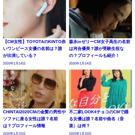
【CM女性】TOYOTAのKINTO赤
森永inゼリーCM女子高生の名前
いワンピース女優の名前は？誰
は河合優美？誰が受験生役な
が出演している？
の？プロフィールも紹介！
2020年1月14日
2020年1月14日
CHINTAI2020CMの金髪の男性や
不二家LOOK4チョコのCMで踊
ソファに座る女性は誰？名前
る女優は誰？名前や曲名（音
は？プロフィール情報
楽）は何？
2020年1月10日
2020年1月10日