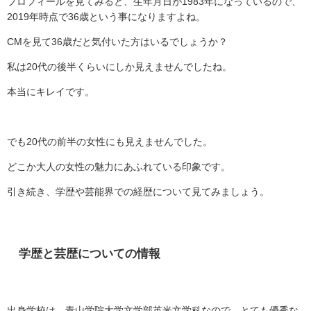
プロフィールを見てみると、生年月日が
1983
年になっているので、
2019
年時点で
36
歳という事になりますよね。
CM
を見て
36
歳だと気付いた方はいるでしょうか？
私は
20
代の後半くらいにしか見えませんでしたね。
本当にキレイです。
でも
20
代の前半の女性にも見えませんでした。
どこか大人の女性の魅力にあふれている印象です。
引き続き、学歴や芸能界での経歴について見てみましょう。
学歴と芸歴についての情報
出身学校は、青山学院大学文学部英米文学科なので、とても優秀な