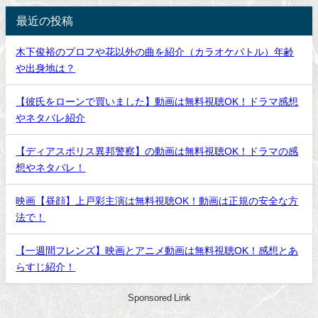
最近の投稿
木下俊裕のプロフや花以外の曲を紹介（カラオケバトル）年齢
や出身地は？
【彼氏をローンで買いました】動画は無料視聴OK！ドラマ感想
やネタバレ紹介
【ディアスポリス異邦警察】の動画は無料視聴OK！ドラマの感
想やネタバレ！
映画【昼顔】上戸彩主演は無料視聴OK！動画は正規の安全な方
法で！
【一週間フレンズ】映画とアニメ動画は無料視聴OK！感想とあ
らすじ紹介！
Sponsored Link