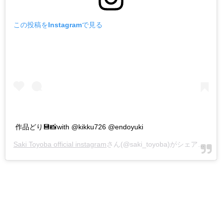
この投稿をInstagramで見る
作品どり💾📸with @kikku726 @endoyuki
Saki Toyoba official instagram
さん(@saki_toyoba)がシェアした投稿 -