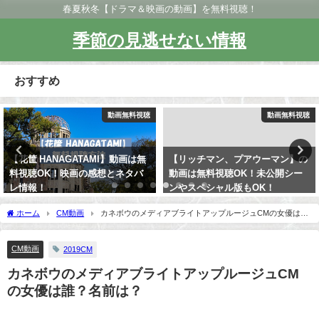
春夏秋冬【ドラマ＆映画の動画】を無料視聴！
季節の見逃せない情報
おすすめ
動画無料視聴
動画無料視聴
【花筐 HANAGATAMI】動画は無
【リッチマン、プアウーマン】の
料視聴OK！映画の感想とネタバ
動画は無料視聴OK！未公開シー
レ情報！
ンやスペシャル版もOK！
ホーム
CM動画
カネボウのメディアブライトアップルージュCMの女優は
誰？名前は？
CM動画
2019CM
カネボウのメディアブライトアップルージュCM
の女優は誰？名前は？