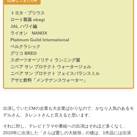
出演してきたCM
トヨタ・プリウス
ロート製薬 obagi
JAL ハワイ編
ライオン NANOX
Platinum Guild International
ベルクラシック
グリコ BREO
スポーツオーソリティ ランニング篇
ニベア サン プロテクト ウォータージェル
ニベア サン プロテクト フェイスバランスミル
アサヒ飲料「メンテナンスウォーター」
出演していた
CM
の企業も大企業ばかりなので、かなり人気のあるモ
デルさん、タレントさんと言えると思います。
それに対し、テレビドラマや番組への出演はそれほど多くなく、
2010
年に出演した「さらば愛しの大統領」の後は、
1
作品には出演