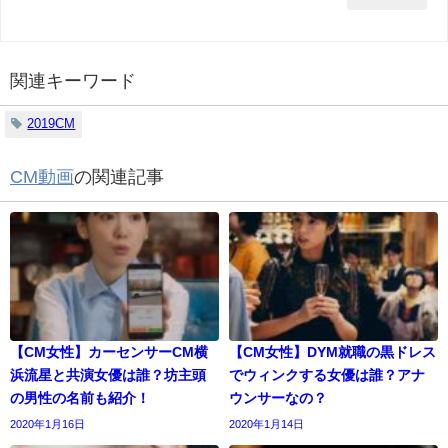
関連キーワード
2019CM
CM動画
の関連記事
【CM女性】カーセンサーCM横
【CM女性】DYM就職の黒ドレス
浜流星と共演女優は誰？坊主頭
でウィンクする女優は誰？アナ
の男性の名前も紹介！
ウンサーなの？
2020年1月16日
2020年1月14日