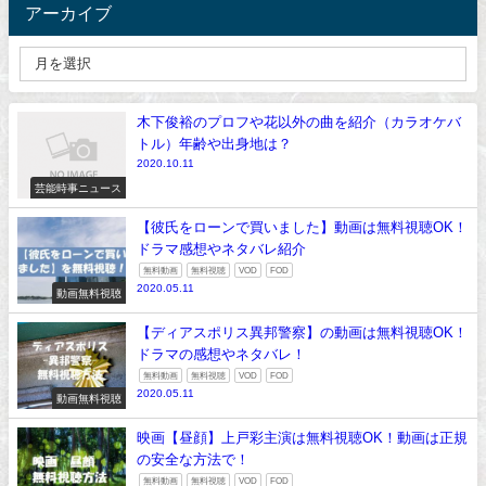
アーカイブ
木下俊裕のプロフや花以外の曲を紹介（カラオケバ
トル）年齢や出身地は？
2020.10.11
芸能時事ニュース
【彼氏をローンで買いました】動画は無料視聴OK！
ドラマ感想やネタバレ紹介
無料動画
無料視聴
VOD
FOD
2020.05.11
動画無料視聴
【ディアスポリス異邦警察】の動画は無料視聴OK！
ドラマの感想やネタバレ！
無料動画
無料視聴
VOD
FOD
2020.05.11
動画無料視聴
映画【昼顔】上戸彩主演は無料視聴OK！動画は正規
の安全な方法で！
無料動画
無料視聴
VOD
FOD