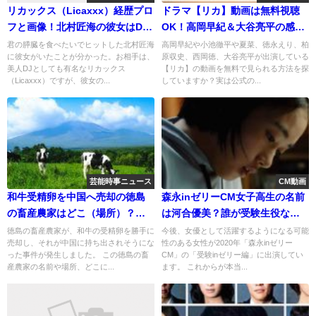
リカックス（Licaxxx）経歴プロ
ドラマ【リカ】動画は無料視聴
フと画像！北村匠海の彼女はDJ
OK！高岡早紀＆大谷亮平の感想
だった
あらすじ
君の膵臓を食べたいでヒットした北村匠海
高岡早紀や小池徹平や夏菜、徳永えり、柏
に彼女がいたことが分かった。お相手は、
原収史、西岡徳、大谷亮平が出演している
美人DJとしても有名なリカックス
【リカ】の動画を無料で見られる方法を探
（Licaxxx）ですが、彼女の...
していますか？実は公式の...
芸能時事ニュース
CM動画
和牛受精卵を中国へ売却の徳島
森永inゼリーCM女子高生の名前
の畜産農家はどこ（場所）？名
は河合優美？誰が受験生役な
前は？
の？プロフィールも紹介！
徳島の畜産農家が、和牛の受精卵を勝手に
今後、女優として活躍するようになる可能
売却し、それが中国に持ち出されそうにな
性のある女性が2020年「森永inゼリー
った事件が発生しました。 この徳島の畜
CM」の「受験inゼリー編」に出演してい
産農家の名前や場所、どこに...
ます。 これからが本当...