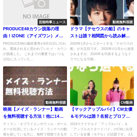
芸能時事ニュース
動画無料視聴
PRODUCE48カウン脱落の理
ドラマ【テセウスの船】のキャ
由！IZONE（アイズワン）メン
ストは誰？相関図から読み解く
バーに入れず！笑顔で祝福した
事件の鍵！竹内涼真・榮倉奈々
PRODUCE48の最終選考が8月31日に行わ
2020年1月からスタートする「テセウスの
れ、選抜されると思われていたイ・カウン
船」が大注目です。 2020年の1月から放送
姿に賛辞が集まる！
主演
が脱落した。 これまでの審査ではいつも
されますが、2020年を代表するようなド
12位に入っていた...
ラマになる可能...
動画無料視聴
CM動画
映画【メイズ・ランナー】動画
【マックアップルパイ】CM女優
を無料視聴する方法！他に14万
＆モデルは誰？名前とプロフィ
本以上の映画ドラマが無料！
ール画像！
ディラン・オブライエンやウィル・ポール
2019マクドナルド「アップルパイ」＆
ターが出演しているメイズ・ランナーの動
「アップルカスタードパイ」のCMに出演
画を探している方に、無料で視聴できる方
している女優（モデル）が話題です。 2人