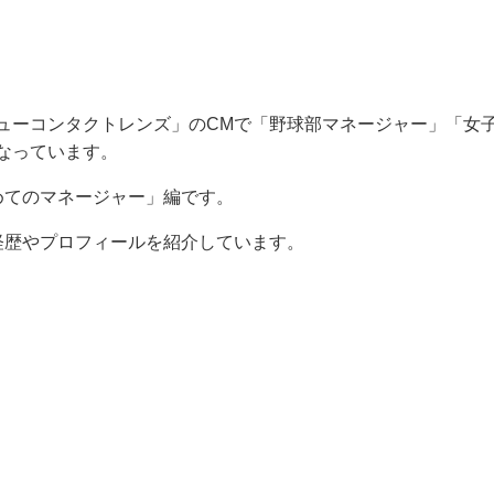
ューコンタクトレンズ」の
CM
で「野球部マネージャー」「女
なっています。
めてのマネージャー」編です。
経歴やプロフィールを紹介しています。