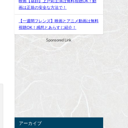
映画【昼顔】上戸彩主演は無料視聴OK！動
画は正規の安全な方法で！
【一週間フレンズ】映画とアニメ動画は無料
視聴OK！感想とあらすじ紹介！
Sponsored Link
アーカイブ