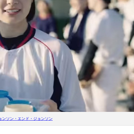
ョンソン・エンド・ジョンソン