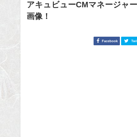
アキュビューCMマネージャ
画像！
Facebook
Twi