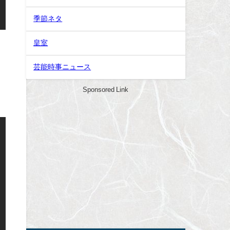
季節ネタ
皇室
芸能時事ニュース
Sponsored Link