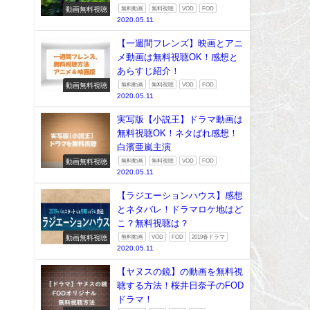
動画無料視聴
無料動画
無料視聴
VOD
FOD
2020.05.11
【一週間フレンズ】映画とアニ
メ動画は無料視聴OK！感想と
あらすじ紹介！
動画無料視聴
無料動画
無料視聴
VOD
FOD
2020.05.11
実写版【小説王】ドラマ動画は
無料視聴OK！ネタばれ感想！
白濱亜嵐主演
動画無料視聴
無料動画
無料視聴
VOD
FOD
2020.05.11
【ラジエーションハウス】感想
とネタバレ！ドラマロケ地はど
こ？無料視聴は？
動画無料視聴
無料動画
VOD
FOD
2019春ドラマ
2020.05.11
【ヤヌスの鏡】の動画を無料視
聴する方法！桜井日奈子のFOD
ドラマ！