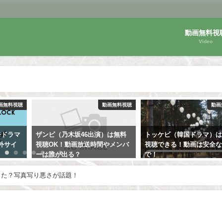
動画無料視
Video
画無料視聴
動画無料視聴
動画
は無料
トッケビ（韓国ドラマ）は無料
【RIDE ON TIMEキンプリ
やメンバ
視聴できる！動画は安全な方法
NEWS】動画は無料視聴O
で！
キュメンタリーの感想！
った？写真写り悪さが話題！