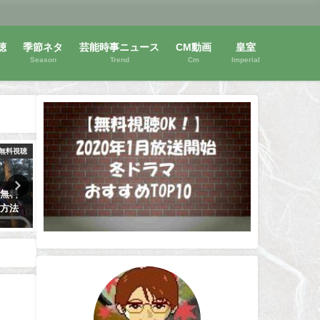
聴
季節ネタ
芸能時事ニュース
CM動画
皇室
Season
Trend
Cm
Imperial
無料視聴
動画無料視聴
動画
無料視聴【兄に愛されすぎて困
パーフェクトクライムの無
K！ド
ってます】ドラマも映画もOK！
聴方法は？放送時間はいつ
片寄涼太主演
らすじは？