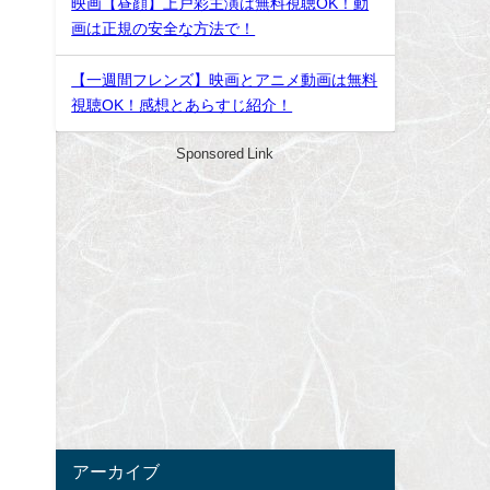
映画【昼顔】上戸彩主演は無料視聴OK！動
画は正規の安全な方法で！
【一週間フレンズ】映画とアニメ動画は無料
視聴OK！感想とあらすじ紹介！
Sponsored Link
あ
アーカイブ