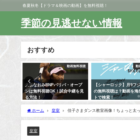
春夏秋冬【ドラマ＆映画の動画】を無料視聴！
季節の見逃せない情報
おすすめ
動画無料視聴
動画無料視聴
動
・オープ
【シャーロック】月9フジドラマ
ザンビ（乃木坂46出演）
中継を見
の無料視聴は？動画を海外サイ
視聴OK！動画放送時間
トで検索！
ーは誰が出る？
ホーム
皇室
佳子さまダンス教室画像！ちょっと太
皇室