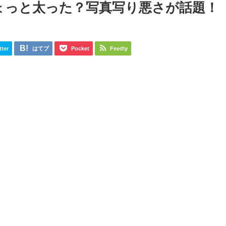
ょっと太った？写真写り悪さが話題！
tter
はてブ
Pocket
Feedly