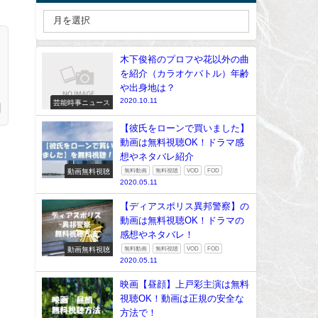
木下俊裕のプロフや花以外の曲
を紹介（カラオケバトル）年齢
や出身地は？
2020.10.11
芸能時事ニュース
【彼氏をローンで買いました】
動画は無料視聴OK！ドラマ感
想やネタバレ紹介
動画無料視聴
無料動画
無料視聴
VOD
FOD
2020.05.11
【ディアスポリス異邦警察】の
動画は無料視聴OK！ドラマの
感想やネタバレ！
動画無料視聴
無料動画
無料視聴
VOD
FOD
2020.05.11
っ
映画【昼顔】上戸彩主演は無料
視聴OK！動画は正規の安全な
方法で！