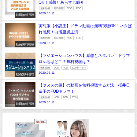
OK！感想とあらすじ紹介！
無料動画
無料視聴
VOD
FOD
2020.05.11
動画無料視聴
実写版【小説王】ドラマ動画は無料視聴OK！ネタば
れ感想！白濱亜嵐主演
無料動画
無料視聴
VOD
FOD
2020.05.11
動画無料視聴
【ラジエーションハウス】感想とネタバレ！ドラマ
ロケ地はどこ？無料視聴は？
無料動画
VOD
FOD
2019春ドラマ
2020.05.11
動画無料視聴
【ヤヌスの鏡】の動画を無料視聴する方法！桜井日
奈子のFODドラマ！
無料動画
VOD
FOD
2019
2020.05.11
動画無料視聴