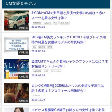
CM女優＆モデル
J:COMのCMで安田顕と共演の女優の名前は？赤い
スーツを着る女性は誰？
無料動画
2019CM
CM
堀田真由
2019.08.05
CM動画
2019春CM美女ランキングTOP20！今後ブレイク期
待の綺麗な女優やモデルの写真特集！
CM
2019春
特集
2019.03.06
CM動画
金麦CMでキムタク着用シャツのブランドはなに？木
村拓哉サントリーCM！
木村拓哉
金麦
サントリー
2019.03.04
CM動画
ロングCM動画│2020積水ハウスの剣道女子高生は
誰？名前は？プロフィール画像紹介！
2019CM
2019.12.25
CM動画
エビオス整腸薬CM腸子お姉さんの女性は誰？名前