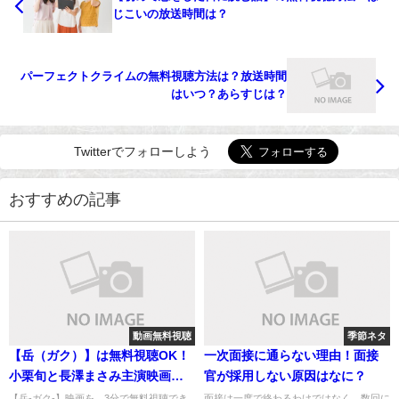
じこいの放送時間は？
パーフェクトクライムの無料視聴方法は？放送時間
はいつ？あらすじは？
Twitterでフォローしよう
おすすめの記事
動画無料視聴
季節ネタ
【岳（ガク）】は無料視聴OK！
一次面接に通らない理由！面接
小栗旬と長澤まさみ主演映画！
官が採用しない原因はなに？
動画は安全に！
【岳-ガク-】映画を、3分で無料視聴でき
面接は一度で終わるわけではなく、数回に