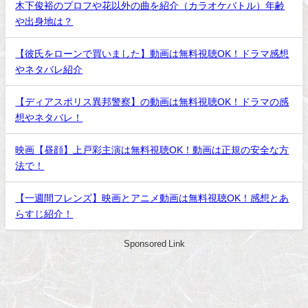
木下俊裕のプロフや花以外の曲を紹介（カラオケバトル）年齢
や出身地は？
【彼氏をローンで買いました】動画は無料視聴OK！ドラマ感想
やネタバレ紹介
【ディアスポリス異邦警察】の動画は無料視聴OK！ドラマの感
想やネタバレ！
映画【昼顔】上戸彩主演は無料視聴OK！動画は正規の安全な方
法で！
【一週間フレンズ】映画とアニメ動画は無料視聴OK！感想とあ
らすじ紹介！
Sponsored Link