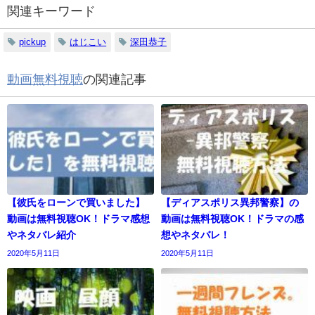
関連キーワード
pickup
はじこい
深田恭子
動画無料視聴
の関連記事
【彼氏をローンで買いました】
【ディアスポリス異邦警察】の
動画は無料視聴OK！ドラマ感想
動画は無料視聴OK！ドラマの感
やネタバレ紹介
想やネタバレ！
2020年5月11日
2020年5月11日