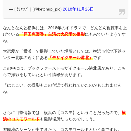
— [ ｹﾁｬｯﾌﾟ ] (@ketchup_pic)
2018年11月26日
なんとなんと横浜には、2018年の冬ドラマで、どんどん視聴率を上
げている
「戸田恵梨香」主演の大恋愛の撮影
にも来ていたようです
ね。
大恋愛が「横浜」で撮影していた場所としては、
横浜市営地下鉄セ
ンター北駅の近くにある
「モザイクモール港北」
です。
この中には、ブックファーストモザイクモール港北店があり、こち
らで撮影をしていたという情報があります。
「はじこい」の撮影もこの付近で行われていたのかもしれません
ね。
さらに目撃情報では、横浜の【コスモ】ということだったので、
横
浜のコスモワールド
も撮影場所だったのでしょう。
遊園地のシーンが出てきたら、コスモワールドという事ですね。