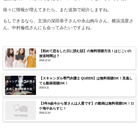
徐々に情報が増えてきたら、また追加で紹介しますね。
もしできるなら、主演の深田恭子さんや永山絢斗さん、横浜流星さ
ん、中村倫也さんにも会ってみたいですよね。
【初めて恋をした日に読む話】の無料視聴方法！はじこいの
放送時間は？
2018.12.13
【スキャンダル専門弁護士 QUEEN】は無料視聴OK！見逃し
ても動画視聴OK！
2020.5.11
【3年A組今から皆さんは人質です】の動画は無料視聴OK！ロ
ケ地やあらすじ！
2018.12.14