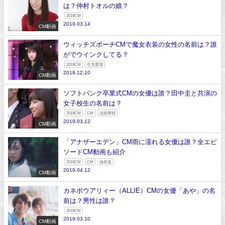
は？仲村トオルの娘？
2019CM
2019.03.14
CM動画
ウィッチズポーチCMで魔女衣装の女性の名前は？誰
がでウインクしてる？
2019CM
生見愛瑠
2019.12.10
CM動画
ソフトバンク卒業式CMの女優は誰？田中圭と共演の
女子校生の名前は？
2019CM
CM
清原果耶
2019.03.12
CM動画
「アナザーエデン」CM雨に濡れる女優は誰？全エピ
ソードCM動画も紹介
2019CM
CM
福原遥
2019.04.12
CM動画
カネボウアリィー（ALLIE）CMの女優「あや」の名
前は？男性は誰？
2019CM
2019.03.10
CM動画