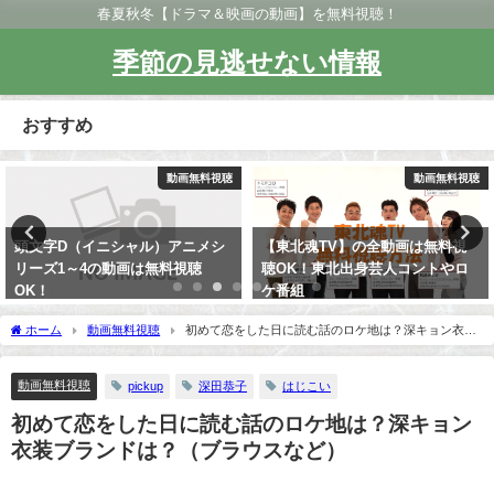
春夏秋冬【ドラマ＆映画の動画】を無料視聴！
季節の見逃せない情報
おすすめ
動画無料視聴
動画無料視聴
頭文字D（イニシャル）アニメシ
【東北魂TV】の全動画は無料視
リーズ1～4の動画は無料視聴
聴OK！東北出身芸人コントやロ
OK！
ケ番組
ホーム
動画無料視聴
初めて恋をした日に読む話のロケ地は？深キョン衣装
ブランドは？（ブラウスなど）
動画無料視聴
pickup
深田恭子
はじこい
初めて恋をした日に読む話のロケ地は？深キョン
衣装ブランドは？（ブラウスなど）