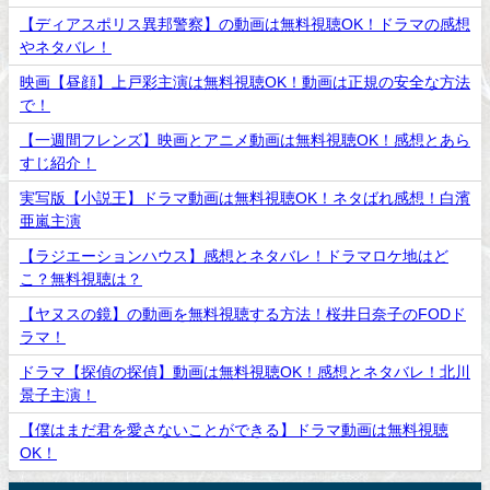
【ディアスポリス異邦警察】の動画は無料視聴OK！ドラマの感想
やネタバレ！
映画【昼顔】上戸彩主演は無料視聴OK！動画は正規の安全な方法
で！
【一週間フレンズ】映画とアニメ動画は無料視聴OK！感想とあら
すじ紹介！
実写版【小説王】ドラマ動画は無料視聴OK！ネタばれ感想！白濱
亜嵐主演
【ラジエーションハウス】感想とネタバレ！ドラマロケ地はど
こ？無料視聴は？
【ヤヌスの鏡】の動画を無料視聴する方法！桜井日奈子のFODド
ラマ！
ドラマ【探偵の探偵】動画は無料視聴OK！感想とネタバレ！北川
景子主演！
【僕はまだ君を愛さないことができる】ドラマ動画は無料視聴
OK！