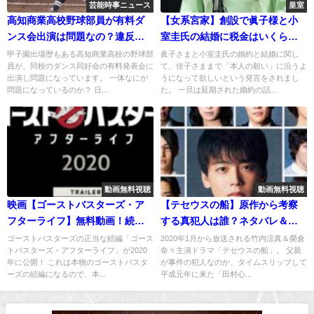
芸能時事ニュース
皇室
高知商業高校野球部員が有料ダ
【女系宮家】創設で眞子様と小
ンス会出演は問題なの？違反の
室圭氏の結婚に税金はいくら使
内容とは？
われる？
甲子園出場歴もある高知商業高校の野球部
眞子さまと小室圭氏の婚約と結婚に関し
員が、同校のダンス同好会の有料発表会に
て、佳子さままで「本人の願い」に沿うよ
出演し問題になっています。 一体なにが
うになって欲しいという発言をされまし
問題になっているのか？ 日...
た。 一旦は延期された婚約の話...
動画無料視聴
動画無料視聴
映画【ゴーストバスターズ・ア
【テセウスの船】原作から考察
フターライフ】無料動画！続編
する真犯人は誰？ネタバレ＆あ
あらすじネタバレ紹介！公開日
らすじ紹介？「心」の父親が犯
ゴーストバスターズの正当な続編「ゴース
2020年1月から放送される竹内涼真＆榮倉
トバスターズ・アフターライフ」が2020
奈々主演ドラマ「テセウスの船」。 父親
はいつ？
人なのか？テセウスの船の意味
年に公開！ これは本物のゴーストバスタ
が事件の犯人なのか、タイムスリップして
とは？
ーズの続編になるので、本...
平成元年に来た「田村心...