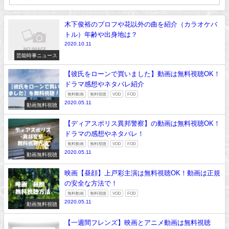
木下俊裕のプロフや花以外の曲を紹介（カラオケバ
トル）年齢や出身地は？
2020.10.11
芸能時事ニュース
【彼氏をローンで買いました】動画は無料視聴OK！
ドラマ感想やネタバレ紹介
無料動画
無料視聴
VOD
FOD
2020.05.11
動画無料視聴
【ディアスポリス異邦警察】の動画は無料視聴OK！
ドラマの感想やネタバレ！
無料動画
無料視聴
VOD
FOD
2020.05.11
動画無料視聴
映画【昼顔】上戸彩主演は無料視聴OK！動画は正規
の安全な方法で！
無料動画
無料視聴
VOD
FOD
2020.05.11
動画無料視聴
【一週間フレンズ】映画とアニメ動画は無料視聴