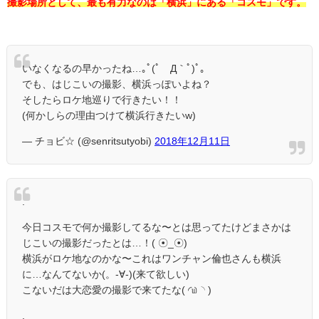
撮影場所として、最も有力なのは「横浜」にある「コスモ」です。
いなくなるの早かったね…｡ﾟ(ﾟ´Д｀ﾟ)ﾟ｡
でも、はじこいの撮影、横浜っぽいよね？
そしたらロケ地巡りで行きたい！！
(何かしらの理由つけて横浜行きたいw)
— チョビ☆ (@senritsutyobi)
2018年12月11日
.
今日コスモで何か撮影してるな〜とは思ってたけどまさかは
じこいの撮影だったとは…！( ☉_☉)
横浜がロケ地なのかな〜これはワンチャン倫也さんも横浜
に…なんてないか(。-∀-)(来て欲しい)
こないだは大恋愛の撮影で来てたな( ◜௰◝ )
.