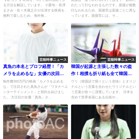
る方法を解説しています。 小栗旬・長澤
わたって行なわれるものです。面接が複数
まさみ・佐々木蔵之介が出演する映画を、
行なわれるため、面接官は面接ごとに異な
無料で楽しむため、海外無...
っています。面接官には、そ...
芸能時事ニュース
芸能時事ニュース
真魚の本名とプロフ経歴！「カ
韓国が起源と主張した数々の盗
メラを止めるな」女優の次回作
作！相撲も折り紙も全て韓国の
（予定）
もの！？
制作費300万円の映画「カメラを止める
ウリ（韓国語で我々という意味）とオリジ
な」で注目された真魚さんが「ワタナベエ
ナルという言葉を合わせたウリジナルとい
ンターテインメント」と契約を結びまし
う言葉が徐々に浸透しています。 日本を
た。 大注目の女優「真魚」さ...
含めて世界各国にある伝統や...