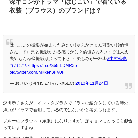
深キョンがドラマ「はじこい」で着ている
衣装（ブラウス）のブランドは？
はじこいの撮影が始まったみたい‼️☺️ふかきょん可愛い😍倫也
さん、ドロ刑と撮影かぶる感じかな？倫也さん3つまでは大丈
夫やもんね😆撮影頑張って下さい‼️楽しみが一杯🌟
#中村倫也
#はじこい
https://t.co/Sb5fLDMR3p
pic.twitter.com/Mkkeh3FV0F
— おけい (@PH9fz7TvvvRXbEC)
2018年11月24日
深田恭子さんが、インスタグラムでドラマの紹介をしている時の、
洋服がドラマで着用しているのではないかと考えられます。
ブルーのブラウス（洋服）になりますが、深キョンにとっても似合
っていますよね。