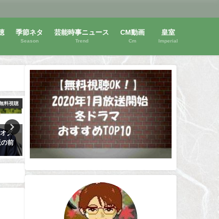
聴
季節ネタ
芸能時事ニュース
CM動画
皇室
Season
Trend
Cm
Imperial
無料視聴
動画無料視聴
動画
映画は
井上尚弥のドネア戦の無料視聴
2018紅白歌合戦の再放送・
・松嶋
方法！WBSS決勝はいつ開催？
視聴方法！見逃しても大丈
どこで試合する？