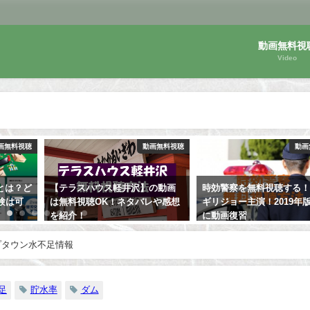
動画無料視
Video
画無料視聴
動画無料視聴
動画
の動画
時効警察を無料視聴する！オダ
【祈りの幕が下りる時】
レや感想
ギリジョー主演！2019年版の前
動画無料視聴OK！阿部寛
に動画復習
菜々子W主演！
プタウン水不足情報
足
貯水率
ダム