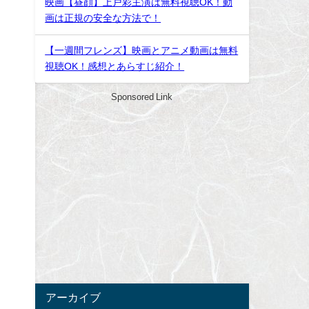
映画【昼顔】上戸彩主演は無料視聴OK！動
画は正規の安全な方法で！
【一週間フレンズ】映画とアニメ動画は無料
視聴OK！感想とあらすじ紹介！
Sponsored Link
アーカイブ