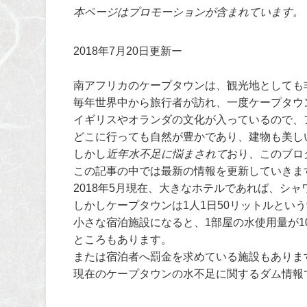
本ページはプロモーションが含まれています。
2018年7月20日更新ー
南アフリカのケープタウンは、観光地としても
毎年世界中から旅行者が訪れ、一度ケープタウ
イギリスやオランダの文化が入っているので、
どこに行っても自然が豊かであり、建物も美し
しかし
近年水不足に悩まされて
おり、このブロ
この記事の中では最新の情報を更新していきま
2018年5月現在、大きなホテルであれば、シ
しかしケープタウンは1人1日50リットルとい
小さな宿泊施設になると、1部屋の水使用量が1
ところもあります。
または宿泊者へ罰金を求めている施設もありま
現在のケープタウンの水不足に関するダム情報