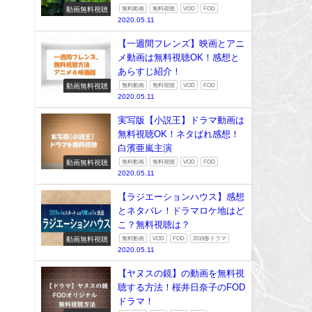
動画無料視聴
無料動画
無料視聴
VOD
FOD
2020.05.11
【一週間フレンズ】映画とアニ
メ動画は無料視聴OK！感想と
あらすじ紹介！
動画無料視聴
無料動画
無料視聴
VOD
FOD
2020.05.11
実写版【小説王】ドラマ動画は
無料視聴OK！ネタばれ感想！
白濱亜嵐主演
動画無料視聴
無料動画
無料視聴
VOD
FOD
2020.05.11
【ラジエーションハウス】感想
とネタバレ！ドラマロケ地はど
こ？無料視聴は？
動画無料視聴
無料動画
VOD
FOD
2019春ドラマ
2020.05.11
【ヤヌスの鏡】の動画を無料視
聴する方法！桜井日奈子のFOD
ドラマ！