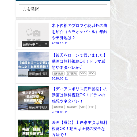
木下俊裕のプロフや花以外の曲
を紹介（カラオケバトル）年齢
や出身地は？
2020.10.11
芸能時事ニュース
【彼氏をローンで買いました】
動画は無料視聴OK！ドラマ感
想やネタバレ紹介
動画無料視聴
無料動画
無料視聴
VOD
FOD
2020.05.11
【ディアスポリス異邦警察】の
動画は無料視聴OK！ドラマの
感想やネタバレ！
動画無料視聴
無料動画
無料視聴
VOD
FOD
2020.05.11
映画【昼顔】上戸彩主演は無料
視聴OK！動画は正規の安全な
方法で！