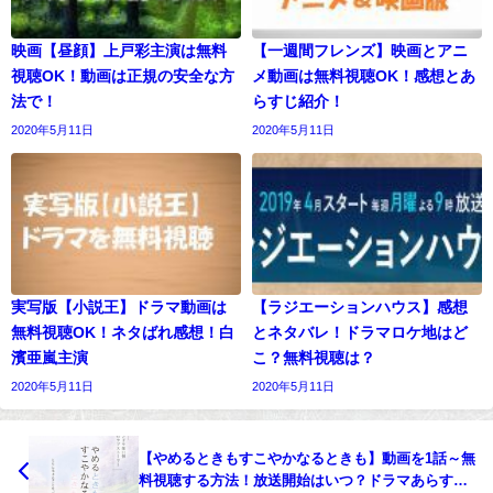
映画【昼顔】上戸彩主演は無料
【一週間フレンズ】映画とアニ
視聴OK！動画は正規の安全な方
メ動画は無料視聴OK！感想とあ
法で！
らすじ紹介！
2020年5月11日
2020年5月11日
実写版【小説王】ドラマ動画は
【ラジエーションハウス】感想
無料視聴OK！ネタばれ感想！白
とネタバレ！ドラマロケ地はど
濱亜嵐主演
こ？無料視聴は？
2020年5月11日
2020年5月11日
【やめるときもすこやかなるときも】動画を1話～無
料視聴する方法！放送開始はいつ？ドラマあらすじ