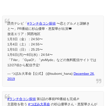
読売テレビ「
#ランチ合コン探偵
〜恋とグルメと謎解き
と〜」PR番組に杉山優華・恵梨華が出演🍽
放送エリア：関西地区
1月3日（金）：24:50〜
1月4日（土）：24:55〜
1月5日（日）：25:25〜
1月6日(月)〜8日(水)：24:54〜
「TVer」「GyaO!」「ytvMydo」などの無料配信サイトでは
12/27頃から配信予定!
— つぼみ大革命【公式】 (@tsubomi_hana)
December 26,
2019
#ランチ合コン探偵
第1話の事前PR番組も完成🎉
主題歌を歌う
#つぼみ大革命
の杉山優華さん・恵梨華さんが