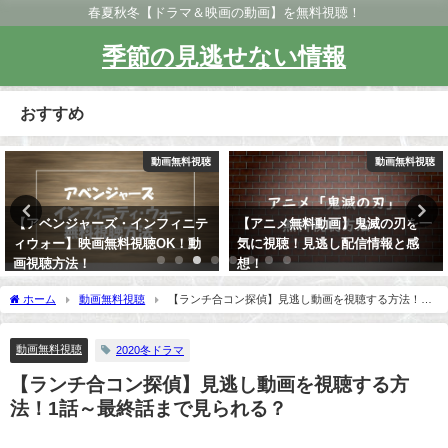
春夏秋冬【ドラマ＆映画の動画】を無料視聴！
季節の見逃せない情報
おすすめ
動画無料視聴
動画無料視聴
【アベンジャーズ・インフィニテ
【アニメ無料動画】鬼滅の刃を一
ィウォー】映画無料視聴OK！動
気に視聴！見逃し配信情報と感
画視聴方法！
想！
ホーム
動画無料視聴
【ランチ合コン探偵】見逃し動画を視聴する方法！1
話～最終話まで見られる？
動画無料視聴
2020冬ドラマ
【ランチ合コン探偵】見逃し動画を視聴する方
法！1話～最終話まで見られる？