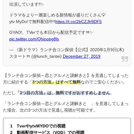
出演しています‼️✨
ドラマをより一層楽しめる新情報が盛りだくさん💡
ytv MyDo!で無料配信中‼️
https://t.co/2bCZJh9DF5
GYAO!、TVerでも本日から配信予定です🍴✨
pic.twitter.com/Qhioopg8ls
— 《新ドラマ》ランチ合コン探偵【公式】2020年1月9日(木)
スタート🍴 (@lunch_tantei)
December 27, 2019
【ランチ合コン探偵～恋とグルメと謎解きと】を見逃してしまった
方に紹介する「
3つの方法」はすべて無料
なのでご安心ください。
ただし
「
3つ目の方法」は、無料ですがおすすめしません
。
「ランチ合コン探偵～恋とグルメと謎解きと 」を見逃してしまっ
た場合、次の
3
つの方法で見逃し視聴が可能です。
1 TverやytvMYDOでの視聴
2 動画配信サービス（VOD）での視聴