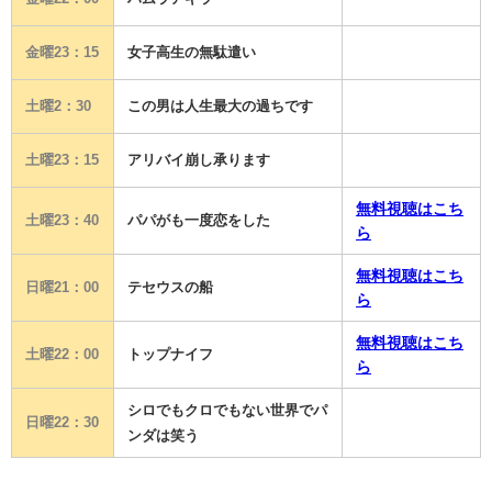
金曜23：15
女子高生の無駄遣い
土曜2：30
この男は人生最大の過ちです
土曜23：15
アリバイ崩し承ります
無料視聴はこち
土曜23：40
パパがも一度恋をした
ら
無料視聴はこち
日曜21：00
テセウスの船
ら
無料視聴はこち
土曜22：00
トップナイフ
ら
シロでもクロでもない世界でパ
日曜22：30
ンダは笑う