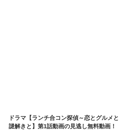
ドラマ【ランチ合コン探偵～恋とグルメと
謎解きと】第
1
話動画の見逃し無料動画！