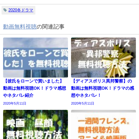
2020冬ドラマ
動画無料視聴
の関連記事
【彼氏をローンで買いました】
【ディアスポリス異邦警察】の
動画は無料視聴OK！ドラマ感想
動画は無料視聴OK！ドラマの感
やネタバレ紹介
想やネタバレ！
2020年5月11日
2020年5月11日