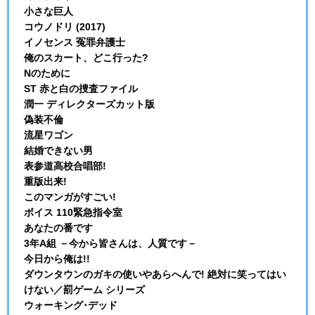
小さな巨人
コウノドリ (2017)
イノセンス 冤罪弁護士
俺のスカート、どこ行った?
Nのために
ST 赤と白の捜査ファイル
潤一 ディレクターズカット版
偽装不倫
流星ワゴン
結婚できない男
表参道高校合唱部!
重版出来!
このマンガがすごい!
ボイス 110緊急指令室
あなたの番です
3年A組 －今から皆さんは、人質です－
今日から俺は!!
ダウンタウンのガキの使いやあらへんで! 絶対に笑ってはい
けない／罰ゲーム シリーズ
ウォーキング･デッド