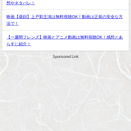
想やネタバレ！
映画【昼顔】上戸彩主演は無料視聴OK！動画は正規の安全な方
法で！
【一週間フレンズ】映画とアニメ動画は無料視聴OK！感想とあ
らすじ紹介！
Sponsored Link