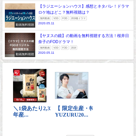
【ラジエーションハウス】感想とネタバレ！ドラマ
ロケ地はどこ？無料視聴は？
無料動画
VOD
FOD
2019春ドラマ
2020.05.11
動画無料視聴
【ヤヌスの鏡】の動画を無料視聴する方法！桜井日
奈子のFODドラマ！
無料動画
VOD
FOD
2019
2020.05.11
動画無料視聴