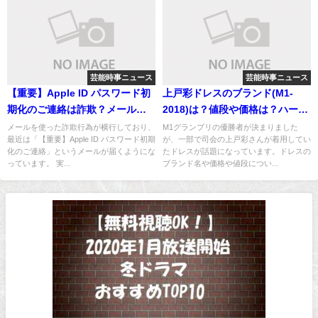
芸能時事ニュース
芸能時事ニュース
【重要】Apple ID パスワード初
上戸彩ドレスのブランド(M1-
期化のご連絡は詐欺？メール内
2018)は？値段や価格は？ハート
容を分析！
柄ワンピース！
メールを使った詐欺行為が横行しており、
M1グランプリの優勝者が決まりました
最近は「【重要】Apple ID パスワード初期
が、一部で司会の上戸彩さんが着用してい
化のご連絡」というメールが届くようにな
たドレスが話題になっています。ドレスの
っています。 実...
ブランド名や価格や値段につい...