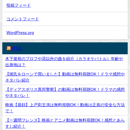
投稿フィード
コメントフィード
WordPress.org
RSS
木下俊裕のプロフや花以外の曲を紹介（カラオケバトル）年齢や
出身地は？
【彼氏をローンで買いました】動画は無料視聴OK！ドラマ感想や
ネタバレ紹介
【ディアスポリス異邦警察】の動画は無料視聴OK！ドラマの感想
やネタバレ！
映画【昼顔】上戸彩主演は無料視聴OK！動画は正規の安全な方法
で！
【一週間フレンズ】映画とアニメ動画は無料視聴OK！感想とあら
すじ紹介！