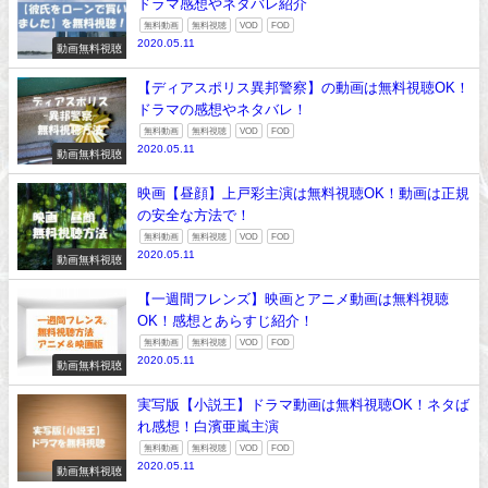
ドラマ感想やネタバレ紹介
無料動画
無料視聴
VOD
FOD
2020.05.11
動画無料視聴
【ディアスポリス異邦警察】の動画は無料視聴OK！
ドラマの感想やネタバレ！
無料動画
無料視聴
VOD
FOD
2020.05.11
動画無料視聴
映画【昼顔】上戸彩主演は無料視聴OK！動画は正規
の安全な方法で！
無料動画
無料視聴
VOD
FOD
2020.05.11
動画無料視聴
【一週間フレンズ】映画とアニメ動画は無料視聴
OK！感想とあらすじ紹介！
無料動画
無料視聴
VOD
FOD
2020.05.11
動画無料視聴
実写版【小説王】ドラマ動画は無料視聴OK！ネタば
れ感想！白濱亜嵐主演
無料動画
無料視聴
VOD
FOD
2020.05.11
動画無料視聴