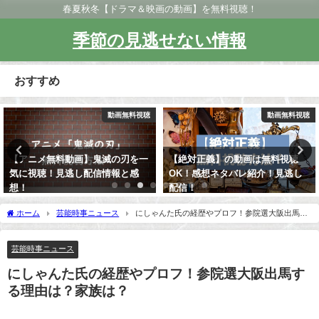
春夏秋冬【ドラマ＆映画の動画】を無料視聴！
季節の見逃せない情報
おすすめ
動画無料視聴
動画無料視聴
【アニメ無料動画】鬼滅の刃を一
【絶対正義】の動画は無料視聴
気に視聴！見逃し配信情報と感
OK！感想ネタバレ紹介！見逃し
想！
配信！
ホーム
芸能時事ニュース
にしゃんた氏の経歴やプロフ！参院選大阪出馬す
る理由は？家族は？
芸能時事ニュース
にしゃんた氏の経歴やプロフ！参院選大阪出馬す
る理由は？家族は？