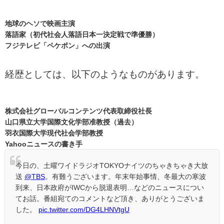
地球のヘソで映画主演
落語家（初代社会人落語日本一決定戦で準優勝）
フジテレビ「ペケポン」への出演
経歴としては、以下のようなものがあります。
株式会社グローバルコンテンツ代表取締役社長
山口県立大学国際文化学部准教授（過去）
羽衣国際大学現代社会学部教授
Yahooニュースの書き手
今日の、土曜ワイドラジオTOKYOナイツのちゃきちゃき大放
送
@TBS
。有難うございます。年末年始事情、冬最大の寒波
到来、日本政府がIWCから脱退表明…などのニュースについ
てお話。番組宛てのコメントなど頂き、ありがとうございま
した。
pic.twitter.com/DG4LHNVtgU