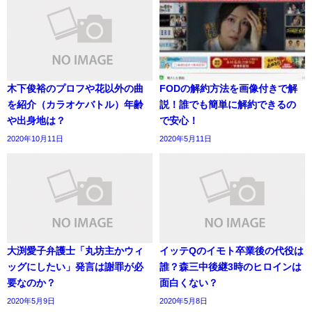
木下俊裕のプロフや花以外の曲
FODの解約方法を画像付きで解
を紹介（カラオケバトル）年齢
説！誰でも簡単に解約できるの
や出身地は？
で安心！
2020年10月11日
2020年5月11日
大渕愛子弁護士「丸坊主かウィ
イッテQのイモト卒業後の代役は
ッグにしたい」発言は謝罪が必
誰？森三中後継3時のヒロインは
要なのか？
面白くない？
2020年5月9日
2020年5月8日