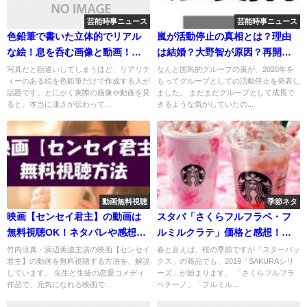
芸能時事ニュース
芸能時事ニュース
色鉛筆で書いた立体的でリアル
嵐が活動停止の真相とは？理由
な絵！息を呑む画像と動画！コ
は結婚？大野智が原因？再開は
ーラやサイダー
あるのか？
写真だと勘違いしてしまうほど、リアリテ
なんと国民的グループの嵐が、2020年を
ィーのある絵を色鉛筆だけで作成する人が
もってグループとしての活動停止を発表し
話題です。とにかく実際の画像や動画を見
ました。 まだまだグループとして成長で
ると、本当に凄さが伝わって...
きるような気がしていたの...
動画無料視聴
季節ネタ
映画【センセイ君主】の動画は
スタバ「さくらフルフラペ・フ
無料視聴OK！ネタバレや感想も
ルミルクラテ」価格と感想！い
紹介！
つから発売？
竹内涼真・浜辺美波主演の映画【センセイ
春と言えば、桜の季節ですが「スターバッ
君主】の動画を無料視聴する方法を、解説
クス」の商品でも、2019「SAKURAシリ
しています。 先生と生徒の恋愛コメディ
ーズ」が始まります。 「さくらフルフラ
作品で、元気になれる映画で...
ペチーノ」「フルミル...