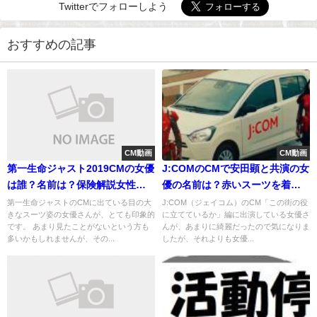
Twitterでフォローしよう
おすすめの記事
CM動画
CM動画
第一生命ジャスト2019CMの女優
J:COMのCMで安田顕と共演の女
は誰？名前は？保険解説女性の
優の名前は？赤いスーツを着る
プロフィール
女性は誰？
第一生命ジャストのCMに出ている目の大
J:COM（ジェイコム）のCM「この街の役
きなスーツ姿の女優さんが、とても印象的
に立てているか」編に出演している女優さ
です。 あまり見たことがないという方も
んが、あまりに綺麗だったので気になりま
多いかもしれませんが、その...
したが、それよりも女優...