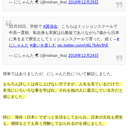
— にしゃんた 🌏 (@nishan_tha)
2018年12月29日
12月20日、学校で
#講演会
。こちらはミッションスクールで
中高一貫校。私自身も実家は仏教徒でありながら7歳から日本
に来るまで寮生としてミッションスクールで育った。続く→
#
にしゃんた
#違いを楽しむ
pic.twitter.com/U6L7bAn3hE
— にしゃんた 🌏 (@nishan_tha)
2018年12月24日
簡単ではありましたが、にしゃんた氏について解説しました。
もちろん詳しくは存じ上げない方ですが、人生を見ているだけで、
本当にいろいろな事を学ばれ、それを他の人に還元している方だと
感じました。
特に、海外（日本）でずっと生活をしておられ、日本の文化も歴史
も、感情もとても良く理解しておられるのを感じました。