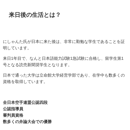
来日後の生活とは？
にしゃんた氏が日本に来た後は、非常に勤勉な学生であることを証
明しています。
来日
1
年目で、なんと日本語能力試験
1
急試験に合格し、留学生第
1
号となる読売新聞奨学生となります。
日本で通った大学は立命館大学経営学部であり、在学中も数多くの
資格を取得しています。
全日本空手連盟公認四段
公認指導員
審判員資格
数多くの弁論大会での優勝