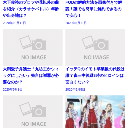
木下俊裕のプロフや花以外の曲
FODの解約方法を画像付きで解
を紹介（カラオケバトル）年齢
説！誰でも簡単に解約できるの
や出身地は？
で安心！
2020年10月11日
2020年5月11日
大渕愛子弁護士「丸坊主かウィ
イッテQのイモト卒業後の代役は
ッグにしたい」発言は謝罪が必
誰？森三中後継3時のヒロインは
要なのか？
面白くない？
2020年5月9日
2020年5月8日