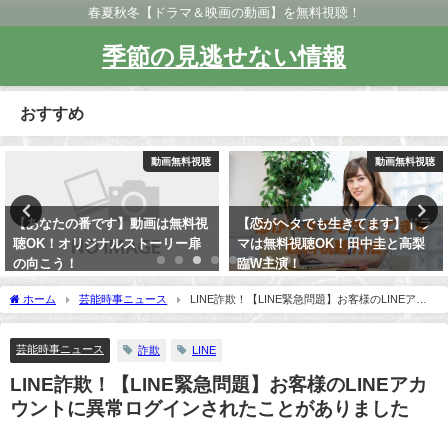
春夏秋冬【ドラマ＆映画の動画】を無料視聴！
季節の見逃せない情報
おすすめ
動画無料視聴
動画無料視聴
【恋がヘタでも生きてます】ドラ
ルパン三世PART1～5と映画が無
マは無料視聴OK！田中圭と高梨
料視聴OK！金曜ロードショー記
臨W主演！
念動画！
ホーム
芸能時事ニュース
LINE詐欺！【LINE緊急問題】お客様のLINEアカ
ウントに異常ログインされたことがありました
芸能時事ニュース
詐欺
LINE
LINE詐欺！【LINE緊急問題】お客様のLINEアカ
ウントに異常ログインされたことがありました