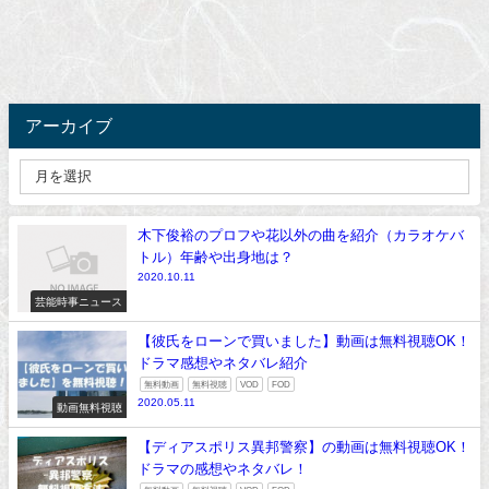
アーカイブ
木下俊裕のプロフや花以外の曲を紹介（カラオケバ
トル）年齢や出身地は？
2020.10.11
芸能時事ニュース
【彼氏をローンで買いました】動画は無料視聴OK！
ドラマ感想やネタバレ紹介
無料動画
無料視聴
VOD
FOD
2020.05.11
動画無料視聴
【ディアスポリス異邦警察】の動画は無料視聴OK！
ドラマの感想やネタバレ！