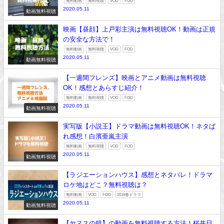
無料動画
無料視聴
VOD
FOD
2020.05.11
動画無料視聴
映画【昼顔】上戸彩主演は無料視聴OK！動画は正規
の安全な方法で！
無料動画
無料視聴
VOD
FOD
2020.05.11
動画無料視聴
【一週間フレンズ】映画とアニメ動画は無料視聴
OK！感想とあらすじ紹介！
無料動画
無料視聴
VOD
FOD
2020.05.11
動画無料視聴
実写版【小説王】ドラマ動画は無料視聴OK！ネタば
れ感想！白濱亜嵐主演
無料動画
無料視聴
VOD
FOD
2020.05.11
動画無料視聴
【ラジエーションハウス】感想とネタバレ！ドラマ
ロケ地はどこ？無料視聴は？
無料動画
VOD
FOD
2019春ドラマ
2020.05.11
動画無料視聴
【ヤヌスの鏡】の動画を無料視聴する方法！桜井日