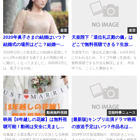
皇室
皇室
2020年眞子さまの結婚はいつ？
天皇陛下「退位礼正殿の儀」は
結婚式の場所はどこ？結婚一時
どこで無料視聴できる？生放送
金はいくら？
の予定！
2018年2月に小室圭氏との結婚を延期して
天皇陛下の「退位礼正殿の儀」が4月30日
から2年が経過する眞子さまの周囲が徐々
に行われるため、ライブ中継（生放送）を
に騒がしくなってきました。2020年2月に
無料視聴できる方法を解説します。 外出
は、眞子さまの結...
中でも、こうした番組をネ...
動画無料視聴
芸能時事ニュース
映画【8年越しの花嫁】は無料視
[最新版]キンプリ出演ドラマ映画
聴可能！動画は安全に見ましょ
の放送予定はいつ？作品名は？
う！
誰が出る？
佐藤健と土屋太鳳のダブル主演となる映画
2018年10月放送開始の「部活好きじゃな
【8年越しの花嫁】実話を無料視聴できる
きゃだめですか」に、高橋と岩橋と神宮寺