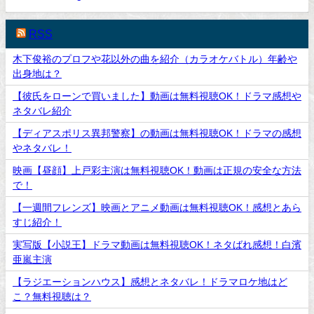
RSS
木下俊裕のプロフや花以外の曲を紹介（カラオケバトル）年齢や
出身地は？
【彼氏をローンで買いました】動画は無料視聴OK！ドラマ感想や
ネタバレ紹介
【ディアスポリス異邦警察】の動画は無料視聴OK！ドラマの感想
やネタバレ！
映画【昼顔】上戸彩主演は無料視聴OK！動画は正規の安全な方法
で！
【一週間フレンズ】映画とアニメ動画は無料視聴OK！感想とあら
すじ紹介！
実写版【小説王】ドラマ動画は無料視聴OK！ネタばれ感想！白濱
亜嵐主演
【ラジエーションハウス】感想とネタバレ！ドラマロケ地はど
こ？無料視聴は？