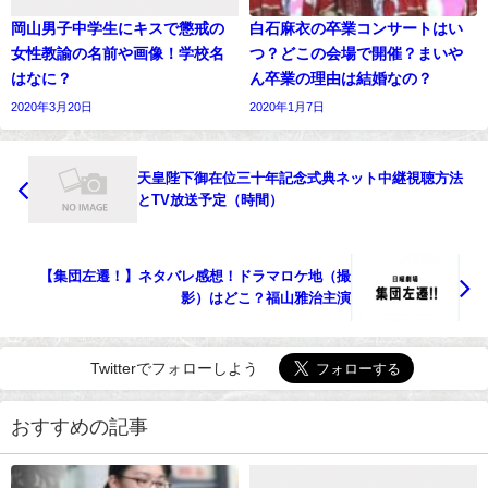
岡山男子中学生にキスで懲戒の
白石麻衣の卒業コンサートはい
女性教諭の名前や画像！学校名
つ？どこの会場で開催？まいや
はなに？
ん卒業の理由は結婚なの？
2020年3月20日
2020年1月7日
天皇陛下御在位三十年記念式典ネット中継視聴方法
とTV放送予定（時間）
【集団左遷！】ネタバレ感想！ドラマロケ地（撮
影）はどこ？福山雅治主演
Twitterでフォローしよう
おすすめの記事