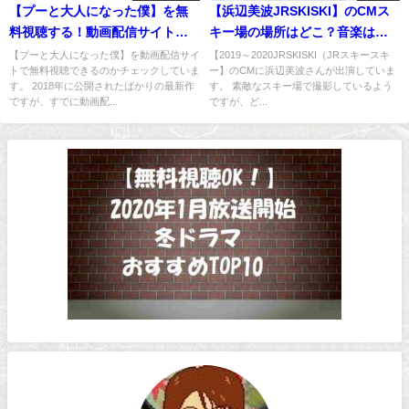
【プーと大人になった僕】を無
【浜辺美波JRSKISKI】のCMス
料視聴する！動画配信サイトが
キー場の場所はどこ？音楽は誰
安全！
の曲名は？
【プーと大人になった僕】を動画配信サイ
【2019～2020JRSKISKI（JRスキースキ
トで無料視聴できるのかチェックしていま
ー】のCMに浜辺美波さんが出演していま
す。 2018年に公開されたばかりの最新作
す。 素敵なスキー場で撮影しているよう
ですが、すでに動画配...
ですが、ど...