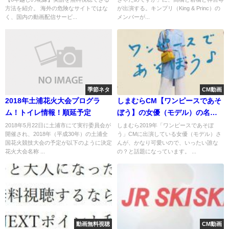
方法を紹介。 海外の危険なサイトではな
が出演する。キンプリ（King & Princ）の
く、国内の動画配信サービ...
メンバーが...
季節ネタ
CM動画
2018年土浦花火大会プログラ
しまむらCM【ワンピースであそ
ム！トイレ情報！順延予定
ぼう】の女優（モデル）の名前
と画像紹介！
2018年5月22日に土浦市にて実行委員会が
しまむら2019年「ワンピースであそぼ
開催され、2018年（平成30年）の土浦全
う」CMに出演している女優（モデル）さ
国花火競技大会の予定が以下のように決定
んが、かなり可愛いので、いったい誰な
花火大会名称 ...
の？と話題になっています。 ...
動画無料視聴
CM動画