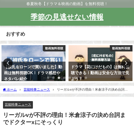
春夏秋冬【ドラマ＆映画の動画】を無料視聴！
季節の見逃せない情報
おすすめ
動画無料視聴
動画無料視聴
【彼氏をローンで買いました】動
ドラマ【花にけだもの】は無料視
画は無料視聴OK！ドラマ感想や
聴できる！動画は安全な方法で見
ネタバレ紹介
よう！
ホーム
芸能時事ニュース
リーガルvが不評の理由！米倉涼子の決め台詞ま
でドクターxにそっくり
芸能時事ニュース
リーガルvが不評の理由！米倉涼子の決め台詞ま
でドクターxにそっくり