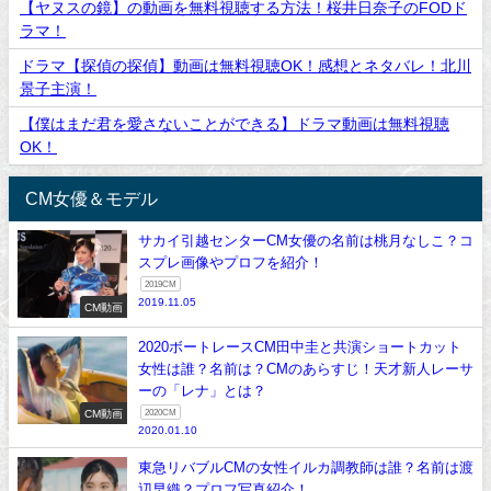
【ヤヌスの鏡】の動画を無料視聴する方法！桜井日奈子のFODド
ラマ！
ドラマ【探偵の探偵】動画は無料視聴OK！感想とネタバレ！北川
景子主演！
【僕はまだ君を愛さないことができる】ドラマ動画は無料視聴
OK！
CM女優＆モデル
サカイ引越センターCM女優の名前は桃月なしこ？コ
スプレ画像やプロフを紹介！
2019CM
2019.11.05
CM動画
2020ボートレースCM田中圭と共演ショートカット
女性は誰？名前は？CMのあらすじ！天才新人レーサ
ーの「レナ」とは？
CM動画
2020CM
2020.01.10
東急リバブルCMの女性イルカ調教師は誰？名前は渡
辺早織？プロフ写真紹介！