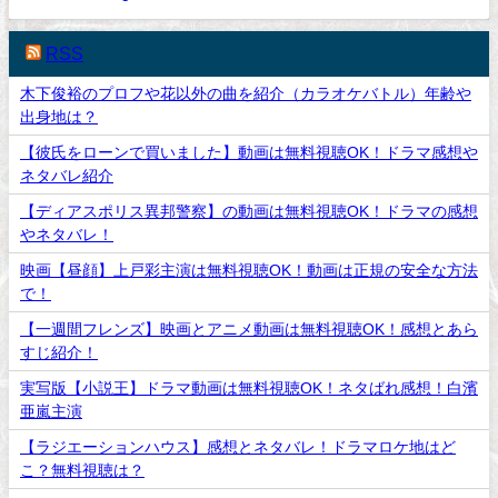
RSS
木下俊裕のプロフや花以外の曲を紹介（カラオケバトル）年齢や
出身地は？
【彼氏をローンで買いました】動画は無料視聴OK！ドラマ感想や
ネタバレ紹介
【ディアスポリス異邦警察】の動画は無料視聴OK！ドラマの感想
やネタバレ！
映画【昼顔】上戸彩主演は無料視聴OK！動画は正規の安全な方法
で！
【一週間フレンズ】映画とアニメ動画は無料視聴OK！感想とあら
すじ紹介！
実写版【小説王】ドラマ動画は無料視聴OK！ネタばれ感想！白濱
亜嵐主演
【ラジエーションハウス】感想とネタバレ！ドラマロケ地はど
こ？無料視聴は？