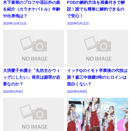
木下俊裕のプロフや花以外の曲
FODの解約方法を画像付きで解
を紹介（カラオケバトル）年齢
説！誰でも簡単に解約できるの
や出身地は？
で安心！
2020年10月11日
2020年5月11日
大渕愛子弁護士「丸坊主かウィ
イッテQのイモト卒業後の代役は
ッグにしたい」発言は謝罪が必
誰？森三中後継3時のヒロインは
要なのか？
面白くない？
2020年5月9日
2020年5月8日