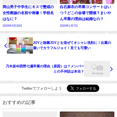
岡山男子中学生にキスで懲戒の
白石麻衣の卒業コンサートはい
女性教諭の名前や画像！学校名
つ？どこの会場で開催？まいや
はなに？
ん卒業の理由は結婚なの？
2020年3月20日
2020年1月7日
JOYと除菌JOYとを混ぜてオシャレ洗剤に！比重の
違いでカラフルジョイ！見ても可愛い
乃木坂46西野七瀬卒業の理由（原因）は？メンバー
との不仲説は本当？
Twitterでフォローしよう
おすすめの記事