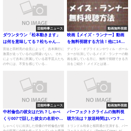
芸能時事ニュース
動画無料視聴
ダウンタウン「松本動きます」
映画【メイズ・ランナー】動画
は何を意味してる？松ちゃんの
を無料視聴する方法！他に14万
行動とは？
本以上の映画ドラマが無料！
宮迫と田村亮の会見によって、吉本興行に
ディラン・オブライエンやウィル・ポール
激震が走っているのは間違いない。 それ
ターが出演しているメイズ・ランナーの動
によって吉本に所属している若手芸人たち
画を探している方に、無料で視聴できる方
の中には、不安を感じている...
法をご紹介！ メイズとは迷...
芸能時事ニュース
動画無料視聴
中村倫也の彼女はだれ？しゃべ
パーフェクトクライムの無料視
くり007で話した彼女の名前や画
聴方法は？放送時間はいつ？あ
像とは？
らすじは？
しゃべくりに出演した俳優の中村倫也が彼
トリンドル玲奈と桜田通が主演する、パー
女の部屋に合鍵を作って入っていたと爆弾
フェクトクライム（Perfect Crime）が