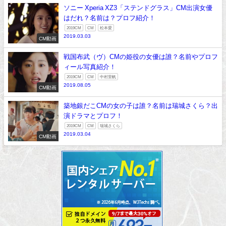
ソニー Xperia XZ3「ステンドグラス」CM出演女優
はだれ？名前は？プロフ紹介！
2019CM
CM
松本愛
2019.03.03
CM動画
戦国布武（ヴ）CMの姫役の女優は誰？名前やプロフ
ィール写真紹介！
2019CM
CM
中村里帆
2019.08.05
CM動画
築地銀だこCMの女の子は誰？名前は瑞城さくら？出
演ドラマとプロフ！
2019CM
CM
瑞城さくら
2019.03.04
CM動画