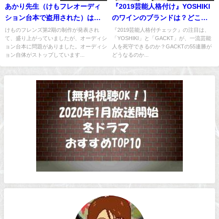
あかり先生（けもフレオーディ
『2019芸能人格付け』YOSHIKI
ション台本で盗用された）は
のワインのブランドは？どこで
誰？経歴プロフ！
買える？
けものフレンズ第2期の制作が発表され
『2019芸能人格付チェック』の注目は、
て、盛り上がっていましたが、オーディシ
「YOSHIKI」と「GACKT」が、一流芸能
ョン台本に問題がありました。オーディシ
人を死守できるのか？GACKTの55連勝が
ョン自体がストップしています...
どうなるのか...