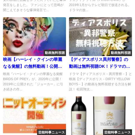
発言をしました。 ファンにとって悲鳴が
2019年1月からテレビ朝日で放送される。
聞こえてきそうな爆弾発言で...
ドラマの放...
動画無料視聴
動画無料視聴
映画【ハーレイ・クインの華麗
【ディアスポリス異邦警察】の
なる覚醒】の無料動画！公開日
動画は無料視聴OK！ドラマの感
はいつ？映画紹介とネタバレ！
想やネタバレ！
映画『ハーレイ・クインの華麗なる覚醒
ドラマ【ディアスポリス－異邦警察－】と
BIRDS OF PREY』が、2020年に公開！
映画【ディアスポリス－DIRTY YELLOW
2019年に公開された「ジョーカー」に引
BOYS－】の動画を無料視聴する方法を解
き続きの作...
説！ 松田翔太...
芸能時事ニュース
芸能時事ニュース