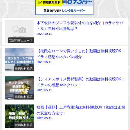
木下俊裕のプロフや花以外の曲を紹介（カラオケバ
トル）年齢や出身地は？
2020.10.11
芸能時事ニュース
【彼氏をローンで買いました】動画は無料視聴OK！
ドラマ感想やネタバレ紹介
2020.05.11
動画無料視聴
【ディアスポリス異邦警察】の動画は無料視聴OK！
ドラマの感想やネタバレ！
2020.05.11
動画無料視聴
映画【昼顔】上戸彩主演は無料視聴OK！動画は正規
の安全な方法で！
2020.05.11
動画無料視聴