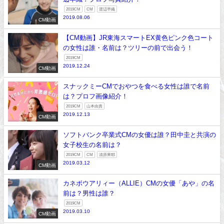
2019CM
CM
渡辺早織
2019.08.06
CM動画
【CM動画】JR東海スマートEX黄色ピンク色コート
の女性は誰・名前は？ツリーの前で出会う！
2019CM
2019.12.24
CM動画
スナックミーCMでおやつを食べる女性は誰で名前
は？プロフ画像紹介！
2019CM
山本由貴
2019.12.13
CM動画
ソフトバンク卒業式CMの女優は誰？田中圭と共演の
女子校生の名前は？
2019CM
CM
清原果耶
2019.03.12
CM動画
カネボウアリィー（ALLIE）CMの女優「あや」の名
前は？男性は誰？
2019CM
2019.03.10
CM動画