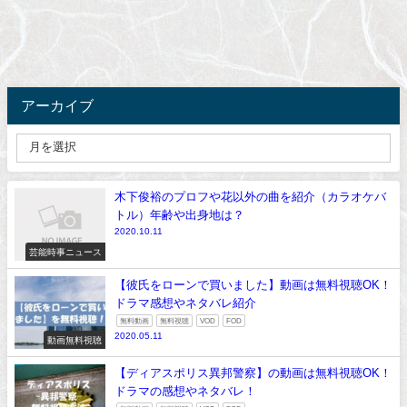
アーカイブ
木下俊裕のプロフや花以外の曲を紹介（カラオケバ
トル）年齢や出身地は？
2020.10.11
芸能時事ニュース
【彼氏をローンで買いました】動画は無料視聴OK！
ドラマ感想やネタバレ紹介
無料動画
無料視聴
VOD
FOD
2020.05.11
動画無料視聴
【ディアスポリス異邦警察】の動画は無料視聴OK！
ドラマの感想やネタバレ！