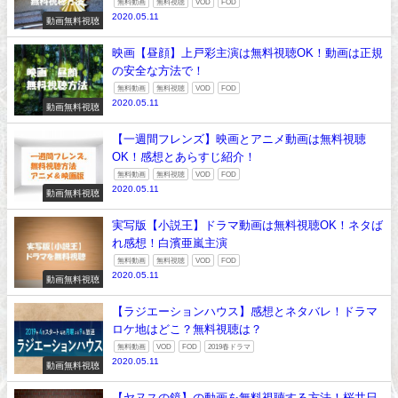
無料動画
無料視聴
VOD
FOD
2020.05.11
動画無料視聴
映画【昼顔】上戸彩主演は無料視聴OK！動画は正規
の安全な方法で！
無料動画
無料視聴
VOD
FOD
2020.05.11
動画無料視聴
【一週間フレンズ】映画とアニメ動画は無料視聴
OK！感想とあらすじ紹介！
無料動画
無料視聴
VOD
FOD
2020.05.11
動画無料視聴
実写版【小説王】ドラマ動画は無料視聴OK！ネタば
れ感想！白濱亜嵐主演
無料動画
無料視聴
VOD
FOD
2020.05.11
動画無料視聴
【ラジエーションハウス】感想とネタバレ！ドラマ
ロケ地はどこ？無料視聴は？
無料動画
VOD
FOD
2019春ドラマ
2020.05.11
動画無料視聴
【ヤヌスの鏡】の動画を無料視聴する方法！桜井日