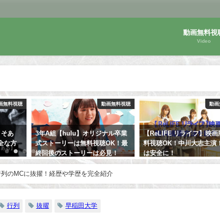
動画無料視
Video
画無料視聴
動画無料視聴
動画
こそあ
3年A組【hulu】オリジナル卒業
【ReLIFE リライフ】映
全な方
式ストーリーは無料視聴OK！最
料視聴OK！中川大志主演
終回後のストーリーは必見！
は安全に！
列のMCに抜擢！経歴や学歴を完全紹介
行列
抜擢
早稲田大学