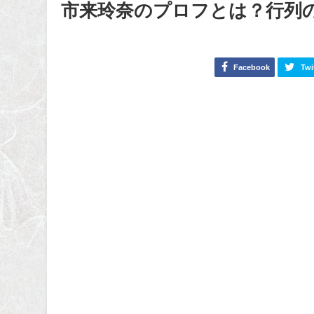
市来玲奈のプロフとは？行列
Facebook
Twi