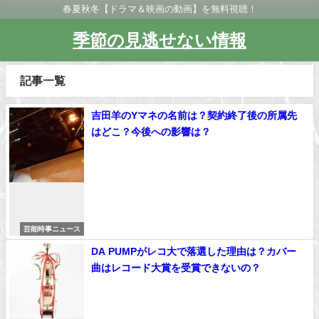
春夏秋冬【ドラマ＆映画の動画】を無料視聴！
季節の見逃せない情報
記事一覧
吉田羊のYマネの名前は？契約終了後の所属先
はどこ？今後への影響は？
芸能時事ニュース
DA PUMPがレコ大で落選した理由は？カバー
曲はレコード大賞を受賞できないの？