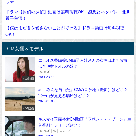
ラマ！
ドラマ【探偵の探偵】動画は無料視聴OK！感想とネタバレ！北川
景子主演！
【僕はまだ君を愛さないことができる】ドラマ動画は無料視聴
OK！
CM女優＆モデル
エビオス整腸薬CM腸子お姉さんの女性は誰？名前
は？仲村トオルの娘？
2019CM
2019.03.14
CM動画
au「みんな自由だ」CMのロケ地（撮影）はどこ？
富士山が見える場所はどこ？
2020.01.08
CM動画
キスマイ玉森裕太CM動画「ラボン・デ・ブーン」車
芳香剤全シリーズ紹介！
2019CM
CM
キスマイ