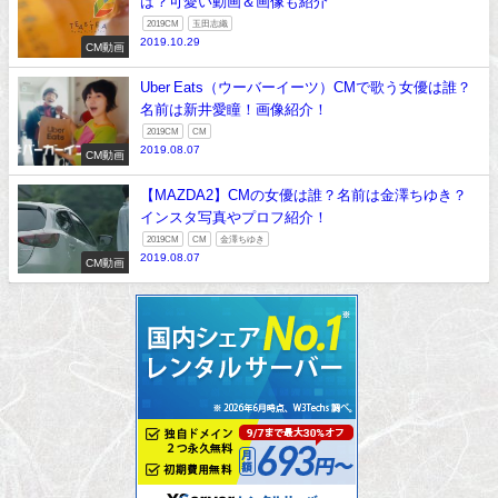
は？可愛い動画＆画像も紹介
2019CM
玉田志織
2019.10.29
CM動画
Uber Eats（ウーバーイーツ）CMで歌う女優は誰？
名前は新井愛瞳！画像紹介！
2019CM
CM
2019.08.07
CM動画
【MAZDA2】CMの女優は誰？名前は金澤ちゆき？
インスタ写真やプロフ紹介！
2019CM
CM
金澤ちゆき
2019.08.07
CM動画