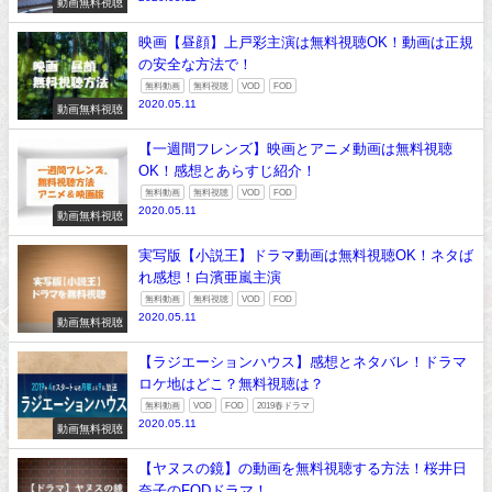
動画無料視聴
映画【昼顔】上戸彩主演は無料視聴OK！動画は正規
の安全な方法で！
無料動画
無料視聴
VOD
FOD
2020.05.11
動画無料視聴
【一週間フレンズ】映画とアニメ動画は無料視聴
OK！感想とあらすじ紹介！
無料動画
無料視聴
VOD
FOD
2020.05.11
動画無料視聴
実写版【小説王】ドラマ動画は無料視聴OK！ネタば
れ感想！白濱亜嵐主演
無料動画
無料視聴
VOD
FOD
2020.05.11
動画無料視聴
【ラジエーションハウス】感想とネタバレ！ドラマ
ロケ地はどこ？無料視聴は？
無料動画
VOD
FOD
2019春ドラマ
2020.05.11
動画無料視聴
【ヤヌスの鏡】の動画を無料視聴する方法！桜井日
奈子のFODドラマ！