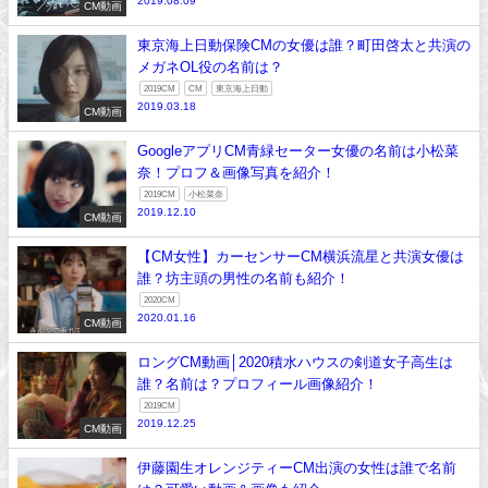
2019.08.09
CM動画
東京海上日動保険CMの女優は誰？町田啓太と共演の
メガネOL役の名前は？
2019CM
CM
東京海上日動
2019.03.18
CM動画
GoogleアプリCM青緑セーター女優の名前は小松菜
奈！プロフ＆画像写真を紹介！
2019CM
小松菜奈
2019.12.10
CM動画
【CM女性】カーセンサーCM横浜流星と共演女優は
誰？坊主頭の男性の名前も紹介！
2020CM
2020.01.16
CM動画
ロングCM動画│2020積水ハウスの剣道女子高生は
誰？名前は？プロフィール画像紹介！
2019CM
2019.12.25
CM動画
伊藤園生オレンジティーCM出演の女性は誰で名前