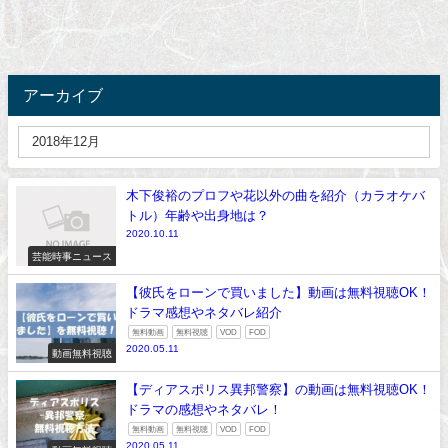
アーカイブ
木下俊裕のプロフや花以外の曲を紹介（カラオケバ
トル）年齢や出身地は？
2020.10.11
芸能時事ニュース
【彼氏をローンで買いました】動画は無料視聴OK！
ドラマ感想やネタバレ紹介
無料動画
無料視聴
VOD
FOD
2020.05.11
動画無料視聴
【ディアスポリス異邦警察】の動画は無料視聴OK！
ドラマの感想やネタバレ！
無料動画
無料視聴
VOD
FOD
2020.05.11