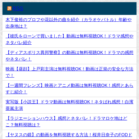
RSS
木下俊裕のプロフや花以外の曲を紹介（カラオケバトル）年齢や
出身地は？
【彼氏をローンで買いました】動画は無料視聴OK！ドラマ感想や
ネタバレ紹介
【ディアスポリス異邦警察】の動画は無料視聴OK！ドラマの感想
やネタバレ！
映画【昼顔】上戸彩主演は無料視聴OK！動画は正規の安全な方法
で！
【一週間フレンズ】映画とアニメ動画は無料視聴OK！感想とあら
すじ紹介！
実写版【小説王】ドラマ動画は無料視聴OK！ネタばれ感想！白濱
亜嵐主演
【ラジエーションハウス】感想とネタバレ！ドラマロケ地はど
こ？無料視聴は？
【ヤヌスの鏡】の動画を無料視聴する方法！桜井日奈子のFODド