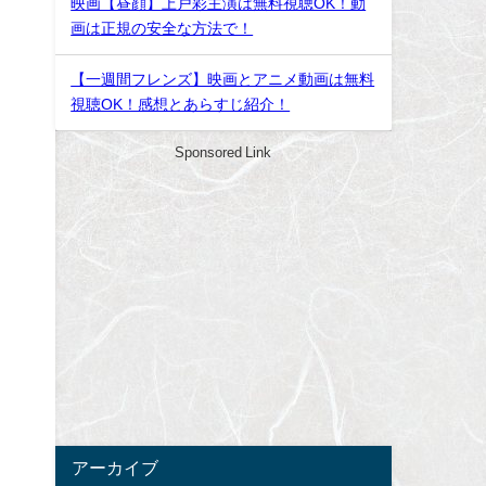
映画【昼顔】上戸彩主演は無料視聴OK！動
画は正規の安全な方法で！
【一週間フレンズ】映画とアニメ動画は無料
視聴OK！感想とあらすじ紹介！
Sponsored Link
アーカイブ