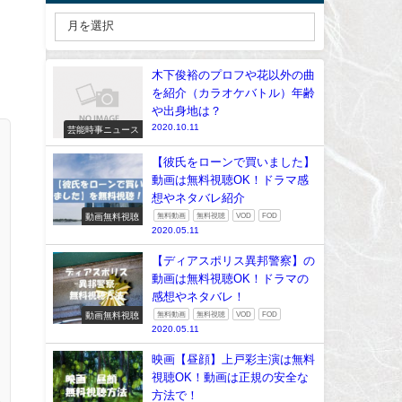
木下俊裕のプロフや花以外の曲
を紹介（カラオケバトル）年齢
や出身地は？
2020.10.11
芸能時事ニュース
【彼氏をローンで買いました】
動画は無料視聴OK！ドラマ感
想やネタバレ紹介
動画無料視聴
無料動画
無料視聴
VOD
FOD
2020.05.11
【ディアスポリス異邦警察】の
動画は無料視聴OK！ドラマの
感想やネタバレ！
動画無料視聴
無料動画
無料視聴
VOD
FOD
2020.05.11
映画【昼顔】上戸彩主演は無料
視聴OK！動画は正規の安全な
方法で！