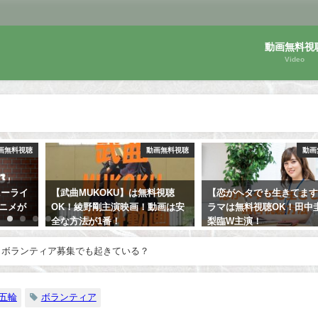
動画無料視
Video
画無料視聴
動画無料視聴
動画
ニーライ
【武曲MUKOKU】は無料視聴
【恋がヘタでも生きてま
アニメが
OK！綾野剛主演映画！動画は安
ラマは無料視聴OK！田中
全な方法が1番！
梨臨W主演！
クボランティア募集でも起きている？
五輪
ボランティア