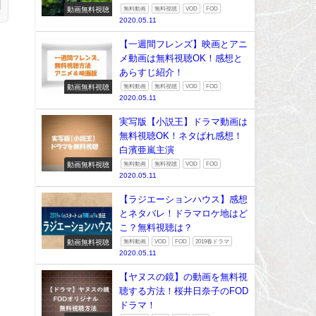
動画無料視聴
無料動画
無料視聴
VOD
FOD
2020.05.11
【一週間フレンズ】映画とアニ
メ動画は無料視聴OK！感想と
あらすじ紹介！
動画無料視聴
無料動画
無料視聴
VOD
FOD
2020.05.11
実写版【小説王】ドラマ動画は
無料視聴OK！ネタばれ感想！
白濱亜嵐主演
動画無料視聴
無料動画
無料視聴
VOD
FOD
2020.05.11
【ラジエーションハウス】感想
とネタバレ！ドラマロケ地はど
こ？無料視聴は？
動画無料視聴
無料動画
VOD
FOD
2019春ドラマ
2020.05.11
【ヤヌスの鏡】の動画を無料視
聴する方法！桜井日奈子のFOD
ドラマ！