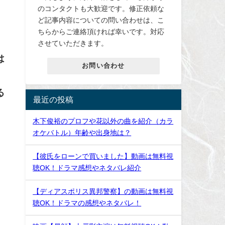
のコンタクトも大歓迎です。修正依頼な
ど記事内容についての問い合わせは、こ
ちらからご連絡頂ければ幸いです。対応
させていただきます。
は
お問い合わせ
る
最近の投稿
木下俊裕のプロフや花以外の曲を紹介（カラ
オケバトル）年齢や出身地は？
【彼氏をローンで買いました】動画は無料視
聴OK！ドラマ感想やネタバレ紹介
【ディアスポリス異邦警察】の動画は無料視
聴OK！ドラマの感想やネタバレ！