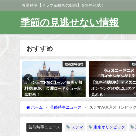
春夏秋冬【ドラマ＆映画の動画】を無料視聴！
季節の見逃せない情報
おすすめ
動画無料視聴
動画無料視聴
動
レ感想！
ルパン三世PART1～5と映画が無
【無料視聴OK】ディズ
はどこ？
料視聴OK！金曜ロードショー記
オンキング吹替1,2,3の
念動画！
見れる！
ホーム
芸能時事ニュース
ステマが東京オリンピッ
芸能時事ニュース
ステマ
東京オリンピック