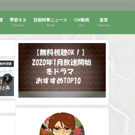
聴
季節ネタ
芸能時事ニュース
CM動画
皇室
Season
Trend
Cm
Imperial
無料視聴
動画無料視聴
動画
す】ド
映画【横道世之介】動画を無料
【長ぐつをはいたネコ】映
圭と高
視聴する方法と感想！高良健吾
無料視聴OK！動画は安全な
綾野剛主演！
が1番！