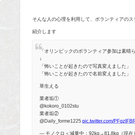
そんな人の心理を利用して、ボランティアのス
紹介します
「オリンピックのボランティア参加は素晴
↓
「怖いことが起きたので写真変えました」
「怖いことが起きたので名前変えました」
草生える
業者垢①
@kokoro_0102stu
業者垢②
@Daily_forme1225
pic.twitter.com/PFgzIFB
— モノクロ＜減量中：92kg→81.8kg（現在） (