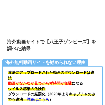
海外動画サイトで【八王子ゾンビーズ】を
調べた結果
海外無料動画サイトを勧められない理由
違法にアップロードされた動画のダウンロードは
違
法
動画がなかなか見つからず時間が無駄
になる
ウイルス感染の危険性
ダウンロードの厳罰化（2020年より
キャプチャのみ
でも違法：
詳細はこちら
）