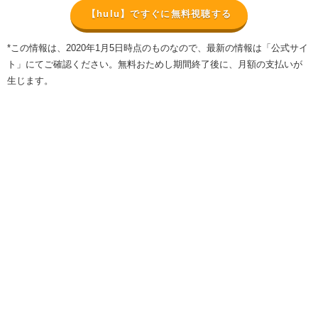
【hulu】ですぐに無料視聴する
*この情報は、2020年1月5日時点のものなので、最新の情報は「公式サイ
ト」にてご確認ください。無料おためし期間終了後に、月額の支払いが
生じます。