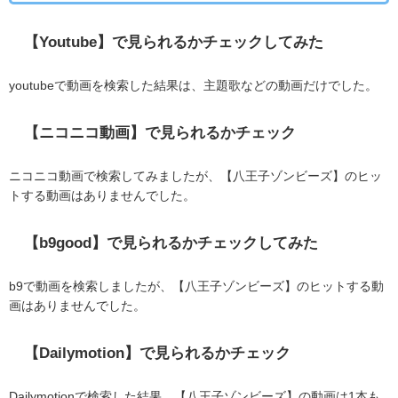
【Youtube】で見られるかチェックしてみた
youtubeで動画を検索した結果は、主題歌などの動画だけでした。
【ニコニコ動画】で見られるかチェック
ニコニコ動画で検索してみましたが、【八王子ゾンビーズ】のヒッ
トする動画はありませんでした。
【b9good】で見られるかチェックしてみた
b9で動画を検索しましたが、【八王子ゾンビーズ】のヒットする動
画はありませんでした。
【Dailymotion】で見られるかチェック
Dailymotionで検索した結果、【八王子ゾンビーズ】の動画は1本も