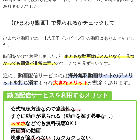
ありませんでした。
【ひまわり動画】で見られるかチェックして
ひまわり動画では、【八王子ゾンビーズ】の動画はありませんでし
た。
時間をかけて検索しましたが、
まともな動画はほとんどなく、見つ
かっても画質が非常に荒い
ので、とても見ずらいです。
逆に、動画配信サービスには
海外無料動画サイトのデメリ
ットを打ち消す
ような
大きなメリット
が数多くあります。
動画配信サービスを利用するメリット
公式視聴方法なので
違法性なし
すぐに動画が見られる（動画を探す必要なし）
スマホ
などでも無料視聴OK！
高画質
の動画
映像が
途切れない
（カクカクしない）