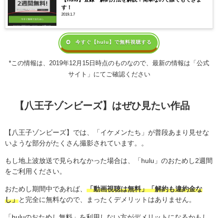
す！
2019.1.7
今すぐ【hulu】で無料視聴する
*この情報は、2019年12月15日時点のものなので、最新の情報は「公式
サイト」にてご確認ください
【八王子ゾンビーズ】はぜひ見たい作品
【八王子ゾンビーズ】では、「イケメンたち」が普段あまり見せな
いような部分がたくさん撮影されています。。
もし地上波放送で見られなかった場合は、「hulu」のおためし2週間
をご利用ください。
おためし期間中であれば、
「動画視聴は無料」「解約も違約金な
し」
と完全に無料なので、まったくデメリットはありません。
「huluのおためし無料」を利用しない方がデメリットになるかもし