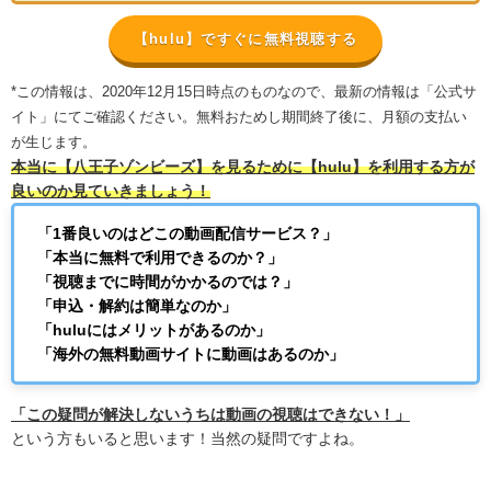
【hulu】ですぐに無料視聴する
*この情報は、2020年12月15日時点のものなので、最新の情報は「公式サ
イト」にてご確認ください。無料おためし期間終了後に、月額の支払い
が生じます。
本当に【八王子ゾンビーズ】を見るために【hulu】を利用する方が
良いのか見ていきましょう！
「1番良いのはどこの動画配信サービス？」
「本当に無料で利用できるのか？」
「視聴までに時間がかかるのでは？」
「申込・解約は簡単なのか」
「huluにはメリットがあるのか」
「海外の無料動画サイトに動画はあるのか」
「この疑問が解決しないうちは動画の視聴はできない！」
という方もいると思います！当然の疑問ですよね。