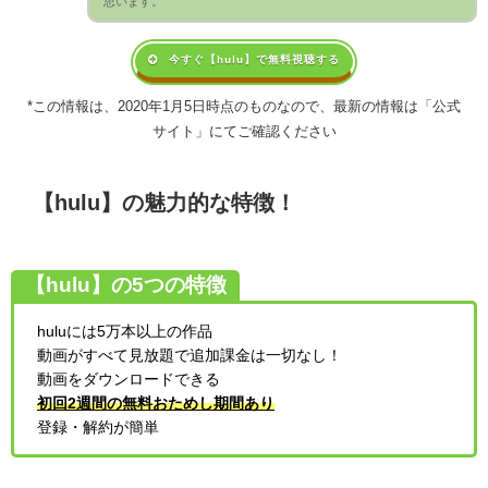
思います。
今すぐ【hulu】で無料視聴する
*この情報は、2020年1月5日時点のものなので、最新の情報は「公式
サイト」にてご確認ください
【hulu】
の魅力的な特徴！
【hulu】の5つの特徴
huluには5万本以上の作品
動画がすべて見放題で追加課金は一切なし！
動画をダウンロードできる
初回2週間の無料おためし期間あり
登録・解約が簡単