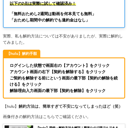
以下の2点は実際に試して確認済み！
「無料おためし2週間は動画を何本見ても無料」
「おためし期間中の解約でも違約金はなし」
実際、私も解約方法については不安がありましたが、実際に解約し
てみました。
【hulu】解約手順
ログインした状態で画面右の【アカウント】をクリック
アカウント画面の右下【契約を解除する】をクリック
ご契約を解除する前にという画面の最下部【契約の解除を続
ける】をクリック
解除理由入力画面の最下部【契約を解除】をクリック
【hulu】
解約方法は、簡単すぎて不安になってしまったほど（笑）
画像付きの解約方法はこちらでご確認ください。
【hulu】登録・解約方法を解説！簡単なので誰でもできま