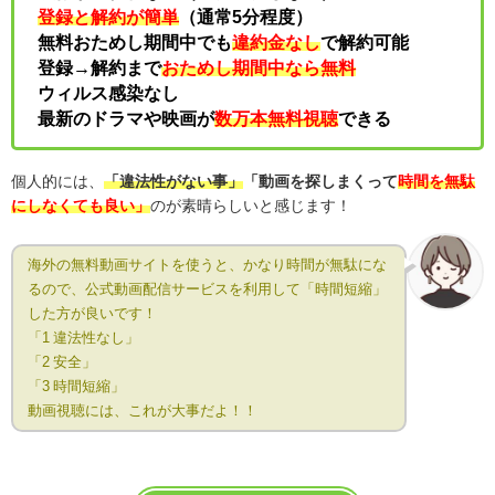
登録と解約が簡単
（通常5分程度）
無料おためし期間中でも
違約金なし
で解約可能
登録→解約まで
おためし期間中なら無料
ウィルス感染なし
最新のドラマや映画が
数万本無料視聴
できる
個人的には、
「違法性がない事」
「動画を探しまくって
時間を無駄
にしなくても良い」
のが素晴らしいと感じます！
海外の無料動画サイトを使うと、かなり時間が無駄にな
るので、公式動画配信サービスを利用して「時間短縮」
した方が良いです！
「1 違法性なし」
「2 安全」
「3 時間短縮」
動画視聴には、これが大事だよ！！