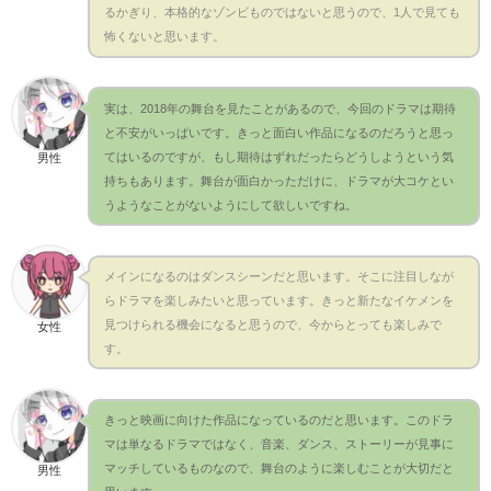
るかぎり、本格的なゾンビものではないと思うので、
1
人で見ても
怖くないと思います。
実は、
2018
年の舞台を見たことがあるので、今回のドラマは期待
と不安がいっぱいです。きっと面白い作品になるのだろうと思っ
てはいるのですが、もし期待はずれだったらどうしようという気
男性
持ちもあります。舞台が面白かっただけに、ドラマが大コケとい
うようなことがないようにして欲しいですね。
メインになるのはダンスシーンだと思います。そこに注目しなが
らドラマを楽しみたいと思っています。きっと新たなイケメンを
見つけられる機会になると思うので、今からとっても楽しみで
女性
す。
きっと映画に向けた作品になっているのだと思います。このドラ
マは単なるドラマではなく、音楽、ダンス、ストーリーが見事に
マッチしているものなので、舞台のように楽しむことが大切だと
男性