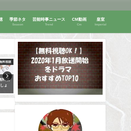
聴
季節ネタ
芸能時事ニュース
CM動画
皇室
Season
Trend
Cm
Imperial
無料視聴
動画無料視聴
動画
ミー賞
アニメ【賢者の孫】動画は無料
救命病棟24時第5シリーズ
とネタ
視聴OK！見逃し1話～最終話！
視聴OK！松嶋菜々子主演！
ネタばれ！
は安全に！