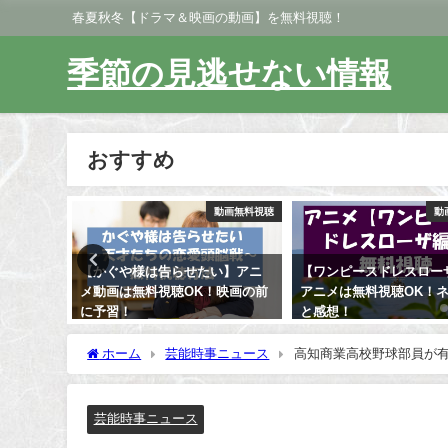
春夏秋冬【ドラマ＆映画の動画】を無料視聴！
季節の見逃せない情報
おすすめ
動画無料視聴
動画無料視聴
動
い】アニ
【ワンピースドレスローザ編】
【翔んで埼玉】無料視聴
映画の前
アニメは無料視聴OK！ネタバレ
は？映画のロケ地や感想
と感想！
バレ情報あり！
ホーム
芸能時事ニュース
高知商業高校野球部員が
芸能時事ニュース