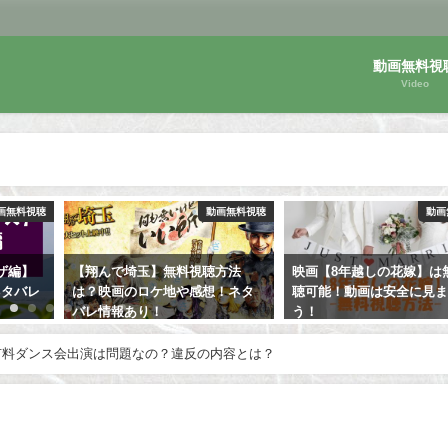
動画無料視
Video
画無料視聴
動画無料視聴
動画
方法
映画【8年越しの花嫁】は無料視
【ムーンライト】アカデ
！ネタ
聴可能！動画は安全に見ましょ
映画は無料視聴OK！感想
う！
バレ！
有料ダンス会出演は問題なの？違反の内容とは？