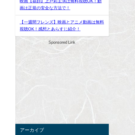
映画【昼顔】上戸彩主演は無料視聴OK！動
画は正規の安全な方法で！
【一週間フレンズ】映画とアニメ動画は無料
視聴OK！感想とあらすじ紹介！
Sponsored Link
アーカイブ