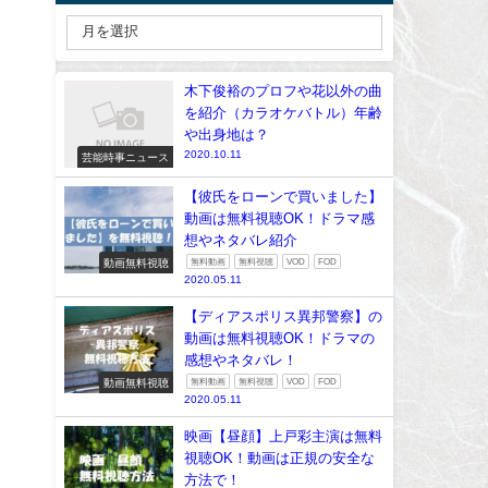
木下俊裕のプロフや花以外の曲
を紹介（カラオケバトル）年齢
や出身地は？
2020.10.11
芸能時事ニュース
【彼氏をローンで買いました】
動画は無料視聴OK！ドラマ感
想やネタバレ紹介
動画無料視聴
無料動画
無料視聴
VOD
FOD
2020.05.11
【ディアスポリス異邦警察】の
動画は無料視聴OK！ドラマの
感想やネタバレ！
動画無料視聴
無料動画
無料視聴
VOD
FOD
2020.05.11
映画【昼顔】上戸彩主演は無料
視聴OK！動画は正規の安全な
方法で！