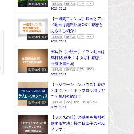
動画無料視聴
無料動画
無料視聴
VOD
FOD
2020.05.11
【一週間フレンズ】映画とアニ
メ動画は無料視聴OK！感想と
あらすじ紹介！
動画無料視聴
無料動画
無料視聴
VOD
FOD
2020.05.11
実写版【小説王】ドラマ動画は
無料視聴OK！ネタばれ感想！
白濱亜嵐主演
動画無料視聴
無料動画
無料視聴
VOD
FOD
2020.05.11
【ラジエーションハウス】感想
とネタバレ！ドラマロケ地はど
こ？無料視聴は？
動画無料視聴
無料動画
VOD
FOD
2019春ドラマ
2020.05.11
【ヤヌスの鏡】の動画を無料視
聴する方法！桜井日奈子のFOD
ドラマ！