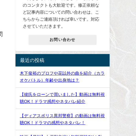
のコンタクトも大歓迎です。修正依頼な
ど記事内容についての問い合わせは、こ
ちらからご連絡頂ければ幸いです。対応
させていただきます。
問
お問い合わせ
最近の投稿
木下俊裕のプロフや花以外の曲を紹介（カラ
オケバトル）年齢や出身地は？
【彼氏をローンで買いました】動画は無料視
聴OK！ドラマ感想やネタバレ紹介
【ディアスポリス異邦警察】の動画は無料視
聴OK！ドラマの感想やネタバレ！