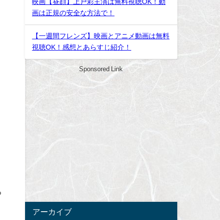
映画【昼顔】上戸彩主演は無料視聴OK！動
画は正規の安全な方法で！
【一週間フレンズ】映画とアニメ動画は無料
視聴OK！感想とあらすじ紹介！
Sponsored Link
る
アーカイブ