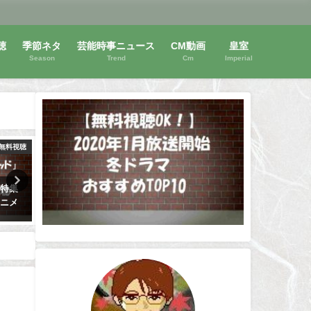
聴
季節ネタ
芸能時事ニュース
CM動画
皇室
Season
Trend
Cm
Imperial
無料視聴
動画無料視聴
動画
ドラマ
【ReLIFE リライフ】映画版は無
【救命病棟24時第2～4シリ
外サイ
料視聴OK！中川大志主演！動画
ズ】は動画無料視聴OK！江
は安全に！
介主演！