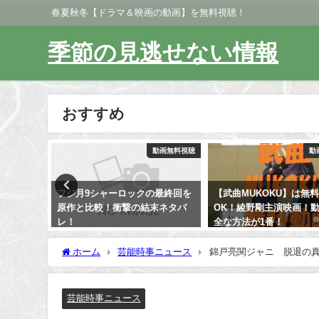
春夏秋冬【ドラマ＆映画の動画】を無料視聴！
季節の見逃せない情報
おすすめ
動画無料視聴
動画無料視聴
動
最終回を
【武曲MUKOKU】は無料視聴
【無料視聴OK】ディズ
末ネタバ
OK！綾野剛主演映画！動画は安
オンキング吹替1,2,3の
全な方法が1番！
見れる！
ホーム
芸能時事ニュース
錦戸亮関ジャニ∞脱退の
芸能時事ニュース