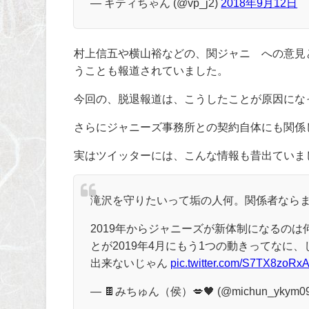
— キティちゃん (@vp_j2)
2018年9月12日
村上信五や横山裕などの、関ジャニ∞への意見
うことも報道されていました。
今回の、脱退報道は、こうしたことが原因にな
さらにジャニーズ事務所との契約自体にも関係
実はツイッターには、こんな情報も昔出ていま
滝沢を守りたいって垢の人何。関係者なら
2019年からジャニーズが新体制になるの
とが2019年4月にもう1つの動きってなに、
出来ないじゃん
pic.twitter.com/S7TX8zoRx
— 🍫みちゅん（侯）💋🖤 (@michun_ykym0