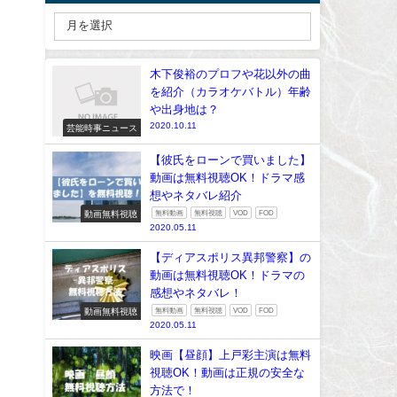
木下俊裕のプロフや花以外の曲
を紹介（カラオケバトル）年齢
や出身地は？
2020.10.11
芸能時事ニュース
【彼氏をローンで買いました】
動画は無料視聴OK！ドラマ感
想やネタバレ紹介
動画無料視聴
無料動画
無料視聴
VOD
FOD
2020.05.11
【ディアスポリス異邦警察】の
動画は無料視聴OK！ドラマの
感想やネタバレ！
動画無料視聴
無料動画
無料視聴
VOD
FOD
2020.05.11
映画【昼顔】上戸彩主演は無料
視聴OK！動画は正規の安全な
方法で！