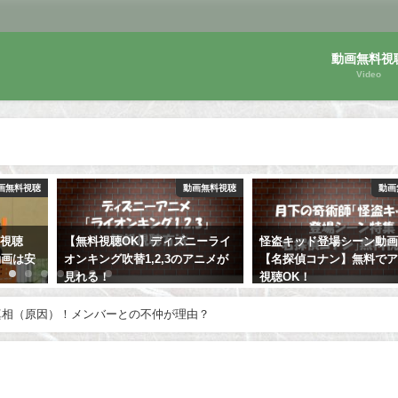
動画無料視
Video
画無料視聴
動画無料視聴
動画
ニーライ
怪盗キッド登場シーン動画特集
【シャーロック】月9フジ
アニメが
【名探偵コナン】無料でアニメ
の無料視聴は？動画を海
視聴OK！
トで検索！
真相（原因）！メンバーとの不仲が理由？