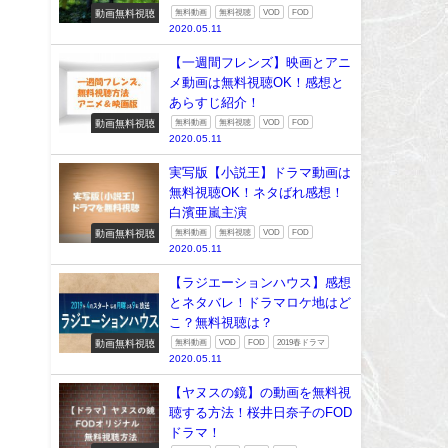
動画無料視聴
無料動画
無料視聴
VOD
FOD
2020.05.11
【一週間フレンズ】映画とアニ
メ動画は無料視聴OK！感想と
あらすじ紹介！
動画無料視聴
無料動画
無料視聴
VOD
FOD
2020.05.11
実写版【小説王】ドラマ動画は
無料視聴OK！ネタばれ感想！
白濱亜嵐主演
動画無料視聴
無料動画
無料視聴
VOD
FOD
2020.05.11
【ラジエーションハウス】感想
とネタバレ！ドラマロケ地はど
こ？無料視聴は？
動画無料視聴
無料動画
VOD
FOD
2019春ドラマ
2020.05.11
【ヤヌスの鏡】の動画を無料視
聴する方法！桜井日奈子のFOD
ドラマ！