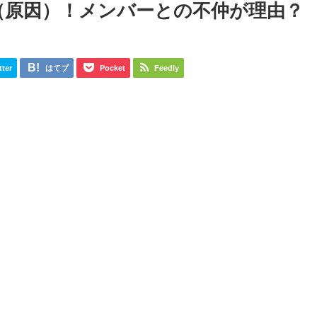
（原因）！メンバーとの不仲が理由？
tter
はてブ
Pocket
Feedly