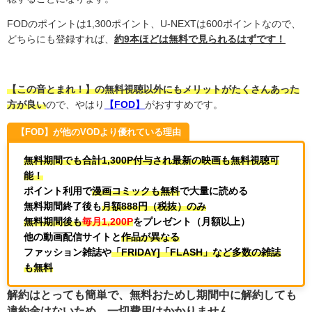
FODのポイントは1,300ポイント、U-NEXTは600ポイントなので、
どちらにも登録すれば、
約9本ほどは無料で見られるはずです！
【この音とまれ！】の無料視聴以外にもメリットがたくさんあった
方が良い
ので、やはり
【FOD】
がおすすめです。
【FOD】が他のVODより優れている理由
無料期間でも合計1,300P付与され最新の映画も無料視聴可
能！
ポイント利用で
漫画コミックも無料
で大量に読める
無料期間終了後も
月額888円（税抜）のみ
無料期間後も
毎月1,200P
をプレゼント（月額以上）
他の動画配信サイトと
作品が異なる
ファッション雑誌や
「FRIDAY]「FLASH」など多数の雑誌
も無料
解約はとっても簡単で、無料おためし期間中に解約しても
違約金はないため、一切費用はかかりません。