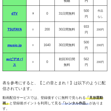
視聴
円
500
作品
dTV
☓
0
31日間無料
円
なし
933
TSUTAYA
○
200
30日間無料
200円
円
500
music.jp
○
1640
30日間無料
200円
円
auビデオパ
初回30日間
562
○
0
200円
ス
無料
円
表を参考にすると、【この音とまれ！】は以下のように配
信されています。
動画配信サービスでは、登録後すぐに無料で見られる
「見放題動
画」
と登録後ポイントを利用して見る
「レンタル作品」
がありま
す。