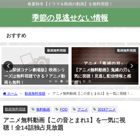
春夏秋冬【ドラマ＆映画の動画】を無料視聴！
季節の見逃せない情報
おすすめ
動画無料視聴
動画無料視聴
【名探偵コナン劇場版】映画シリ
【アニメ無料動画】鬼滅の刃を一
ーズは無料視聴できる？アニメ動
気に視聴！見逃し配信情報と感
画も無料！
想！
ホーム
動画無料視聴
アニメ無料動画【この音とまれ1】を一気に視聴！全
14話独占見放題
動画無料視聴
無料動画
FOD
アニメ
2019アニメ
アニメ無料動画【この音とまれ1】を一気に視
聴！全14話独占見放題