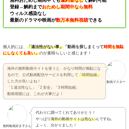
登録→解約まで
おためし期間中なら無料
ウィルス感染なし
最新のドラマや映画が
数万本無料視聴
できる
個人的には、
「違法性がない事」
「動画を探しまくって
時間を無駄
にしなくても良い」
のが素晴らしいと感じます！
海外の無料動画サイトを使うと、かなり時間が無駄にな
るので、公式動画配信サービスを利用して
「時間短縮」
した方が良いよね！
動画マスター
「1 違法性なし」「2 安全」「3 時間短縮」
動画視聴には、これが大事だよ！
代わりに調べてくれてありがとう！
やっぱり
海外の動画サイトは危ない
んですね。
よ～く、分かりました！
無料動画好き子さん