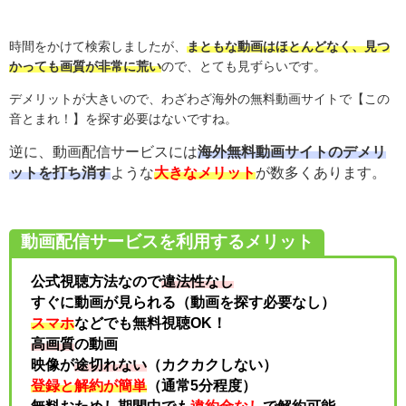
時間をかけて検索しましたが、
まともな動画はほとんどなく、見つ
かっても画質が非常に荒い
ので、とても見ずらいです。
デメリットが大きいので、わざわざ海外の無料動画サイトで【この
音とまれ！】を探す必要はないですね。
逆に、動画配信サービスには
海外無料動画サイトのデメリ
ットを打ち消す
ような
大きなメリット
が数多くあります。
動画配信サービスを利用するメリット
公式視聴方法なので
違法性なし
すぐに動画が見られる（動画を探す必要なし）
スマホ
などでも無料視聴OK！
高画質
の動画
映像が
途切れない
（カクカクしない）
登録と解約が簡単
（通常5分程度）
無料おためし期間中でも
違約金なし
で解約可能