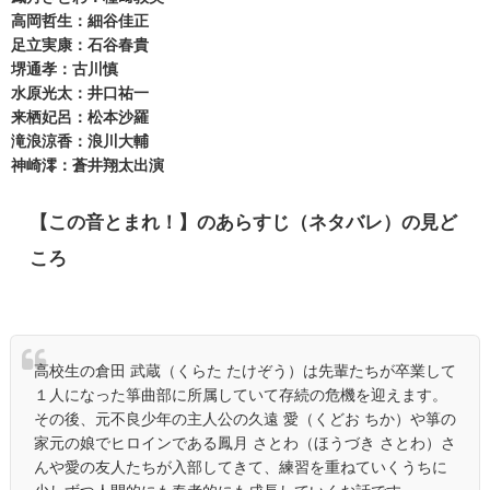
高岡哲生：細谷佳正
足立実康：石谷春貴
堺通孝：古川慎
水原光太：井口祐一
来栖妃呂：松本沙羅
滝浪涼香：浪川大輔
神崎澪：蒼井翔太出演
【この音とまれ！】のあらすじ（ネタバレ）の見ど
ころ
高校生の倉田 武蔵（くらた たけぞう）は先輩たちが卒業して
１人になった箏曲部に所属していて存続の危機を迎えます。
その後、元不良少年の主人公の久遠 愛（くどお ちか）や箏の
家元の娘でヒロインである鳳月 さとわ（ほうづき さとわ）さ
んや愛の友人たちが入部してきて、練習を重ねていくうちに