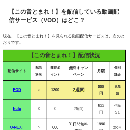
【この音とまれ！】を配信している動画配
信サービス（VOD）はどこ？
現在、【この音とまれ！】を見られる動画配信サービスは、次のと
おりです。
【この音とまれ！】配信状況
無料キャン
配信
獲得ポ
個別
配信サイト
月額
ペーン
状況
イント
課金
888
見放
2週間
FOD
○
1200
円
題
933
作品
hulu
☓
0
2週間
円
なし
31日間無料
1990
U-NEXT
○
600
200円