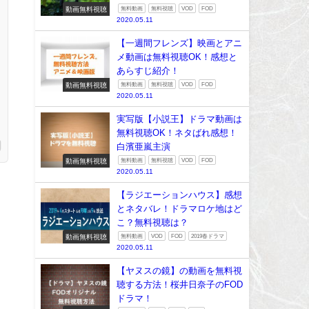
動画無料視聴
無料動画
無料視聴
VOD
FOD
2020.05.11
【一週間フレンズ】映画とアニ
メ動画は無料視聴OK！感想と
あらすじ紹介！
動画無料視聴
無料動画
無料視聴
VOD
FOD
2020.05.11
実写版【小説王】ドラマ動画は
無料視聴OK！ネタばれ感想！
白濱亜嵐主演
動画無料視聴
無料動画
無料視聴
VOD
FOD
2020.05.11
【ラジエーションハウス】感想
とネタバレ！ドラマロケ地はど
こ？無料視聴は？
動画無料視聴
無料動画
VOD
FOD
2019春ドラマ
2020.05.11
【ヤヌスの鏡】の動画を無料視
聴する方法！桜井日奈子のFOD
ドラマ！