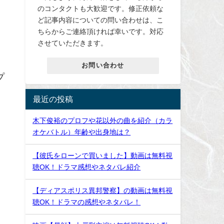
のコンタクトも大歓迎です。修正依頼な
ど記事内容についての問い合わせは、こ
ちらからご連絡頂ければ幸いです。対応
させていただきます。
お問い合わせ
プ
最近の投稿
木下俊裕のプロフや花以外の曲を紹介（カラ
オケバトル）年齢や出身地は？
【彼氏をローンで買いました】動画は無料視
聴OK！ドラマ感想やネタバレ紹介
【ディアスポリス異邦警察】の動画は無料視
聴OK！ドラマの感想やネタバレ！