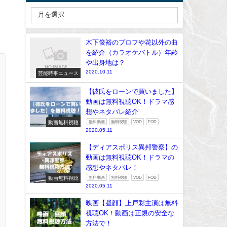
木下俊裕のプロフや花以外の曲
を紹介（カラオケバトル）年齢
や出身地は？
2020.10.11
芸能時事ニュース
【彼氏をローンで買いました】
動画は無料視聴OK！ドラマ感
想やネタバレ紹介
動画無料視聴
無料動画
無料視聴
VOD
FOD
2020.05.11
【ディアスポリス異邦警察】の
動画は無料視聴OK！ドラマの
感想やネタバレ！
動画無料視聴
無料動画
無料視聴
VOD
FOD
2020.05.11
映画【昼顔】上戸彩主演は無料
視聴OK！動画は正規の安全な
方法で！