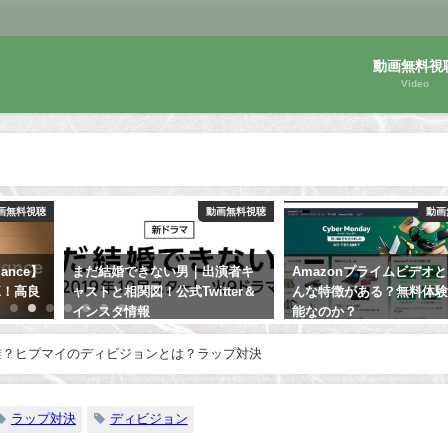
動画無料視
Video
画無料視聴
動画無料視聴
動画
mance】
まだ結婚できない男｜出演者キ
Amazonプライムビデオ
K！高良
ャストと相関図！公式Twitter＆
んな特徴がある？無料体
インスタ情報
能なのか？
誰？ヒプマイのディビジョンとは？ラップ対決
ラップ対決
ディビジョン