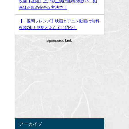
映画【昼顔】上戸彩主演は無料視聴OK！動
画は正規の安全な方法で！
【一週間フレンズ】映画とアニメ動画は無料
視聴OK！感想とあらすじ紹介！
Sponsored Link
アーカイブ