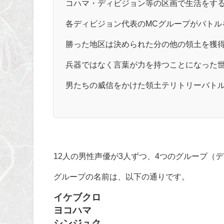
コハマ・ディビジョン等の区画で生活をす
各ディビジョン代表のMCグループがバトル
勝った地区は決められた分の他の領土を獲
兵器ではなく言葉が力を持つことになった
男たちの威信をかけた領土テリトリーバト
12
人の男性声優が
3
人ずつ、
4
つのグループ（デ
グループの名前は、以下の通りです。
イケブクロ
ヨコハマ
シンジュク