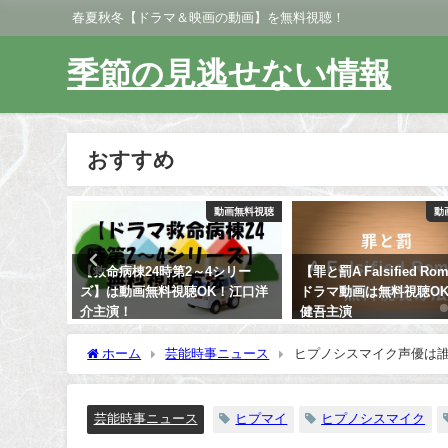
春夏秋冬【ドラマ＆映画の動画】を無料視聴！
季節の見逃せない情報
おすすめ
動画無料視聴
動画無料視聴
動
画とアニ
【救命病棟24時第2～4シリー
【罪と罰A Falsified Ro
感想とあ
ズ】は動画無料視聴OK！江口洋
ドラマ動画は無料視聴O
介主演！
健吾主演
ホーム
芸能時事ニュース
ヒプノシスマイク声優は
芸能時事ニュース
ヒプマイ
ヒプノシスマイク