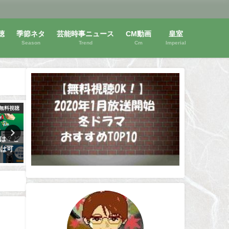
聴
季節ネタ
芸能時事ニュース
CM動画
皇室
Season
Trend
Cm
Imperial
無料視聴
動画無料視聴
動画
とは？ど
【秒速5センチメートル】新海誠
さよならミニスカートを無
験は可
アニメは無料視聴OK！夏休みは
読める方法！アニメ化は？
動画三昧！
はいつ？