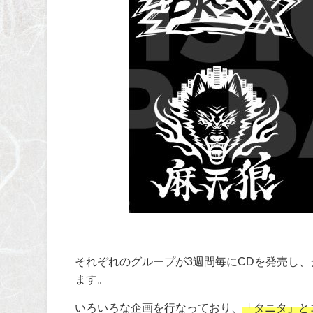
それぞれのグループが
3
週間毎に
CD
を発売し、
ます。
いろいろな企画を行なっており、
「タニタ」と