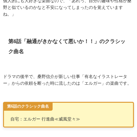
個人的にも大好きな楽曲なので、「あれっ、自分の趣味や性格が桑
野と似ているのかなと不安になってしまったのを覚えています
ね。」
第
6
話「融通がきかなくて悪いか！！」のクラシッ
ク曲名
ドラマの後半で、桑野信介が新しい仕事「有名なイラストレータ
ー」からの依頼を断った時に流したのは「エルガー」の楽曲です。
第6話のクラシック曲名
自宅：エルガー 行進曲
≪
威風堂々
≫