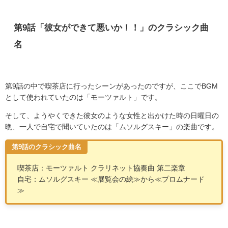
第
9
話「彼女ができて悪いか！！」のクラシック曲
名
第
9
話の中で喫茶店に行ったシーンがあったのですが、ここで
BGM
として使われていたのは「モーツァルト」です。
そして、ようやくできた彼女のような女性と出かけた時の日曜日の
晩、一人で自宅で聞いていたのは「ムソルグスキー」の楽曲です。
第9話のクラシック曲名
喫茶店：モーツァルト クラリネット協奏曲 第二楽章
自宅：ムソルグスキー
≪
展覧会の絵
≫
から
≪
プロムナード
≫