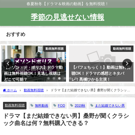
春夏秋冬【ドラマ＆映画の動画】を無料視聴！
季節の見逃せない情報
おすすめ
動画無料視聴
動画無料視聴
【メゾン・ド・ポリス】ドラマ動
【パフェちっく！】動画は無料視
画は無料視聴OK！見逃し視聴は
聴OK！ドラマの感想とネタバ
どこで可能？
レ！髙橋ひかる主演！
ホーム
動画無料視聴
ドラマ【まだ結婚できない男】桑野が聞くクラシック
曲名は何？無料購入できる？
動画無料視聴
無料動画
FOD
2019秋
まだ結婚できない男
ドラマ【まだ結婚できない男】桑野が聞くクラシ
ック曲名は何？無料購入できる？