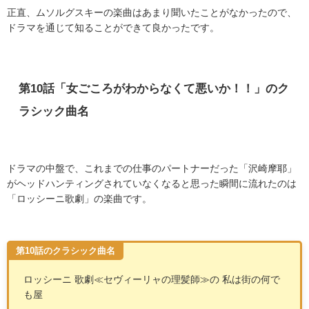
正直、ムソルグスキーの楽曲はあまり聞いたことがなかったので、
ドラマを通じて知ることができて良かったです。
第
10
話「女ごころがわからなくて悪いか！！」のク
ラシック曲名
ドラマの中盤で、これまでの仕事のパートナーだった「沢崎摩耶」
がヘッドハンティングされていなくなると思った瞬間に流れたのは
「ロッシーニ歌劇」の楽曲です。
第10話のクラシック曲名
ロッシーニ 歌劇
≪
セヴィーリャの理髪師
≫
の
私は街の何で
も屋