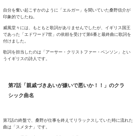
自分を奮い起こすかのように「エルガー」を聞いていた桑野信介が
印象的でしたね。
威風堂々には、もともと歌詞がありませんでしたが、イギリス国王
であった「エドワード
7
世」の依頼を受けて第
6
番と最終曲に歌詞を
付けました。
歌詞を担当したのは「アーサー・クリストファー・ベンソン」とい
うイギリスの詩人です。
第
7
話「親戚づきあいが嫌いで悪いか！！」のクラ
シック曲名
第
7
話の終盤で、桑野が仕事を終えてリラックスしていた時に流れた
曲は「スメタナ」です。