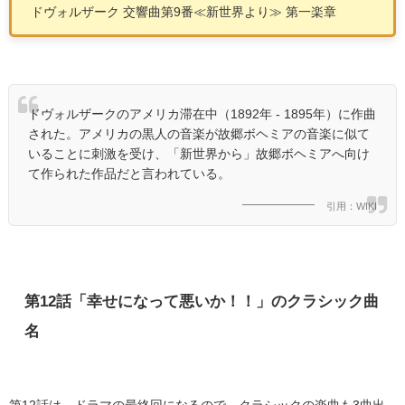
ドヴォルザーク 交響曲第
9
番
≪
新世界より
≫
第一楽章
ドヴォルザークのアメリカ滞在中（1892年 - 1895年）に作曲
された。アメリカの黒人の音楽が故郷ボヘミアの音楽に似て
いることに刺激を受け、「新世界から」故郷ボヘミアへ向け
て作られた作品だと言われている。
引用：WIKI
第
12
話「幸せになって悪いか！！」のクラシック曲
名