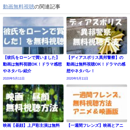
動画無料視聴
の関連記事
【彼氏をローンで買いました】
【ディアスポリス異邦警察】の
動画は無料視聴OK！ドラマ感想
動画は無料視聴OK！ドラマの感
やネタバレ紹介
想やネタバレ！
2020年5月11日
2020年5月11日
映画【昼顔】上戸彩主演は無料
【一週間フレンズ】映画とアニ