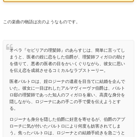
この楽曲の物語は次のようなものです。
オペラ『セビリアの理髪師』のあらすじは、簡単に言ってし
まうと、医者の姪に恋をした伯爵が、理髪師フィガロの助け
を借りて、悪者の医者の目をかいくぐりながら、彼女に思い
を伝え恋を成就させるコミカルなラブストーリー。
医者バルトロは、姪ロジーナの遺産を目当てに結婚を企んで
いた。彼女に一目ぼれしたアルマヴィーヴァ伯爵は、バルト
ロ邸の理髪師であった知人のフィガロを雇い、高貴な身分を
隠しながら、ロジーナにあの手この手で愛を伝えようとす
る。
ロジーナも身分を隠した伯爵に好意を寄せるが、伯爵のアプ
ローチに気が付いたバルトロにより何度も妨害されてしま
う。焦ったバルトロは、ロジーナとの結婚手続きを急ごうと