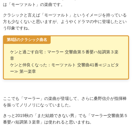
は「モーツァルト」の楽曲です。
クラシックと言えば「モーツァルト」というイメージを持っている
方も少なくないと思いますが、ようやくドラマの中に登場したとい
う印象ですね。
第8話のクラシック曲名
ケンと過ごす自宅：マーラー 交響曲第５番嬰ハ短調第３楽
章
ケンと仲良くなった：モーツァルト 交響曲
41
番
≪
ジュピタ
ー
≫
第一楽章
ここでも「マーラー」の楽曲が登場して、さらに桑野信介が指揮棒
を振ってノリノリになっていました。
きっと
2019
秋の「まだ結婚できない男」でも「マーラー交響曲第５
番嬰ハ短調第３楽章」は使われると思いますね。