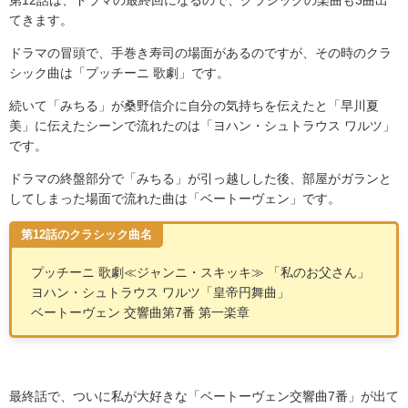
第
12
話は、ドラマの最終回になるので、クラシックの楽曲も
3
曲出
てきます。
ドラマの冒頭で、手巻き寿司の場面があるのですが、その時のクラ
シック曲は「プッチーニ 歌劇」です。
続いて「みちる」が桑野信介に自分の気持ちを伝えたと「早川夏
美」に伝えたシーンで流れたのは「ヨハン・シュトラウス ワルツ」
です。
ドラマの終盤部分で「みちる」が引っ越しした後、部屋がガランと
してしまった場面で流れた曲は「ベートーヴェン」です。
第12話のクラシック曲名
プッチーニ 歌劇
≪
ジャンニ・スキッキ
≫
「私のお父さん」
ヨハン・シュトラウス ワルツ「皇帝円舞曲」
ベートーヴェン 交響曲第
7
番 第一楽章
最終話で、ついに私が大好きな「ベートーヴェン交響曲
7
番」が出て