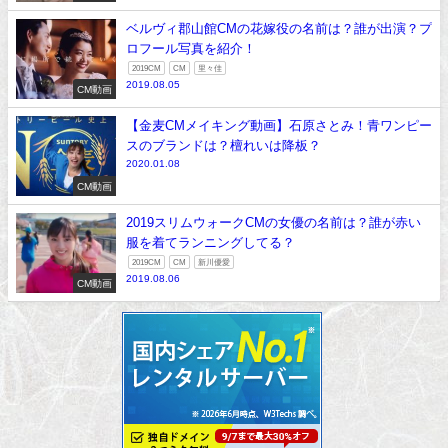
ベルヴィ郡山館CMの花嫁役の名前は？誰が出演？プ
ロフール写真を紹介！
2019CM
CM
里々佳
2019.08.05
CM動画
【金麦CMメイキング動画】石原さとみ！青ワンピー
スのブランドは？檀れいは降板？
2020.01.08
CM動画
2019スリムウォークCMの女優の名前は？誰が赤い
服を着てランニングしてる？
2019CM
CM
新川優愛
2019.08.06
CM動画