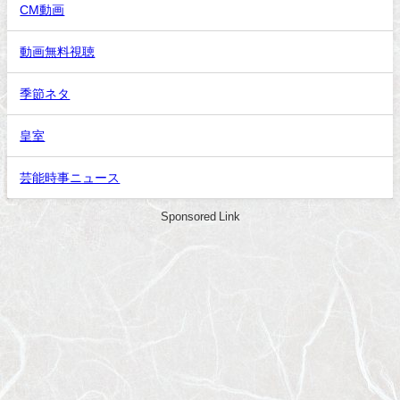
CM動画
動画無料視聴
季節ネタ
皇室
芸能時事ニュース
Sponsored Link