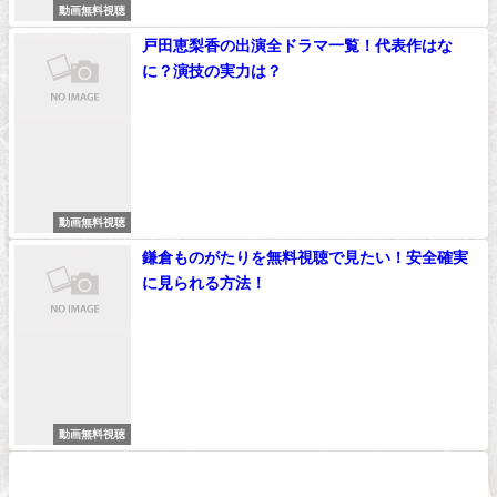
動画無料視聴
戸田恵梨香の出演全ドラマ一覧！代表作はな
に？演技の実力は？
動画無料視聴
鎌倉ものがたりを無料視聴で見たい！安全確実
に見られる方法！
動画無料視聴