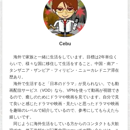
Cebu
海外で家族と一緒に生活をしています。目標は2年単位く
らいで、様々な国に移住して生活をすること。中国・南ア・
タンザニア・ザンビア・フィリピン・ニューカレドニア滞在
歴あり。
海外で生活すると「日本のドラマ」が見られない。でも動
画配信サービス（VOD）なら、VPNを使って動画が視聴でき
るので、癒しのためにドラマや映画を見ています。自分で見
て良いと感じたドラマや映画・見たいと思ったドラマや映画
を趣味のレベルで紹介しているので、参考にしてもらえたら
嬉しいです。
同じように海外生活をしている方からのコンタクトも大歓