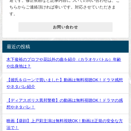
迎です。修正依頼など記事内容についての問い合わせは、こ
ちらからご連絡頂ければ幸いです。対応させていただきま
す。
お問い合わせ
最近の投稿
木下俊裕のプロフや花以外の曲を紹介（カラオケバトル）年齢
や出身地は？
【彼氏をローンで買いました】動画は無料視聴OK！ドラマ感想
やネタバレ紹介
【ディアスポリス異邦警察】の動画は無料視聴OK！ドラマの感
想やネタバレ！
映画【昼顔】上戸彩主演は無料視聴OK！動画は正規の安全な方
法で！