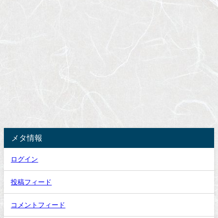
メタ情報
ログイン
投稿フィード
コメントフィード