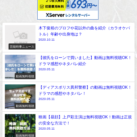
木下俊裕のプロフや花以外の曲を紹介（カラオケバ
トル）年齢や出身地は？
2020.10.11
芸能時事ニュース
【彼氏をローンで買いました】動画は無料視聴OK！
ドラマ感想やネタバレ紹介
2020.05.11
動画無料視聴
【ディアスポリス異邦警察】の動画は無料視聴OK！
ドラマの感想やネタバレ！
2020.05.11
動画無料視聴
映画【昼顔】上戸彩主演は無料視聴OK！動画は正規
の安全な方法で！
2020.05.11
動画無料視聴