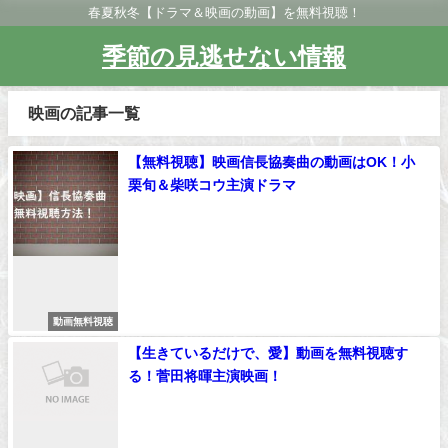
春夏秋冬【ドラマ＆映画の動画】を無料視聴！
季節の見逃せない情報
映画の記事一覧
【無料視聴】映画信長協奏曲の動画はOK！小
栗旬＆柴咲コウ主演ドラマ
動画無料視聴
【生きているだけで、愛】動画を無料視聴す
る！菅田将暉主演映画！