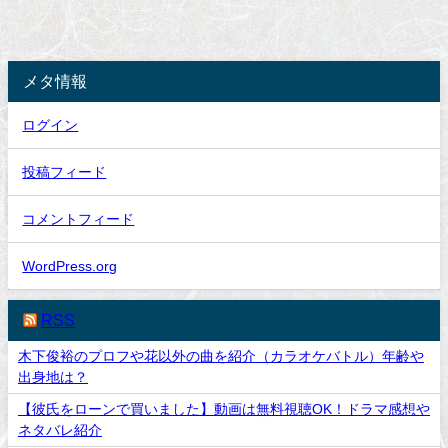
メタ情報
ログイン
投稿フィード
コメントフィード
WordPress.org
RSS
木下俊裕のプロフや花以外の曲を紹介（カラオケバトル）年齢や
出身地は？
【彼氏をローンで買いました】動画は無料視聴OK！ドラマ感想や
ネタバレ紹介