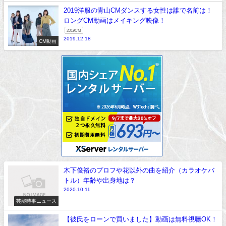
2019洋服の青山CMダンスする女性は誰で名前は！
ロングCM動画はメイキング映像！
2019CM
2019.12.18
CM動画
木下俊裕のプロフや花以外の曲を紹介（カラオケバ
トル）年齢や出身地は？
2020.10.11
芸能時事ニュース
【彼氏をローンで買いました】動画は無料視聴OK！