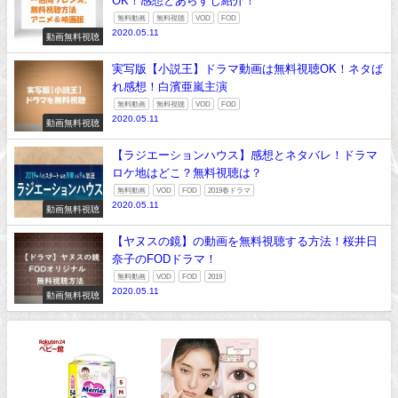
OK！感想とあらすじ紹介！
無料動画
無料視聴
VOD
FOD
2020.05.11
動画無料視聴
実写版【小説王】ドラマ動画は無料視聴OK！ネタば
れ感想！白濱亜嵐主演
無料動画
無料視聴
VOD
FOD
2020.05.11
動画無料視聴
【ラジエーションハウス】感想とネタバレ！ドラマ
ロケ地はどこ？無料視聴は？
無料動画
VOD
FOD
2019春ドラマ
2020.05.11
動画無料視聴
【ヤヌスの鏡】の動画を無料視聴する方法！桜井日
奈子のFODドラマ！
無料動画
VOD
FOD
2019
2020.05.11
動画無料視聴