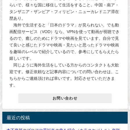
らいで、様々な国に移住して生活をすること。中国・南ア・
タンザニア・ザンビア・フィリピン・ニューカレドニア滞在
歴あり。
海外で生活すると「日本のドラマ」が見られない。でも動
画配信サービス（VOD）なら、VPNを使って動画が視聴でき
るので、癒しのためにドラマや映画を見ています。自分で見
て良いと感じたドラマや映画・見たいと思ったドラマや映画
を趣味のレベルで紹介しているので、参考にしてもらえたら
嬉しいです。
同じように海外生活をしている方からのコンタクトも大歓
迎です。修正依頼など記事内容についての問い合わせは、こ
ちらからご連絡頂ければ幸いです。対応させていただきま
す。
お問い合わせ
最近の投稿