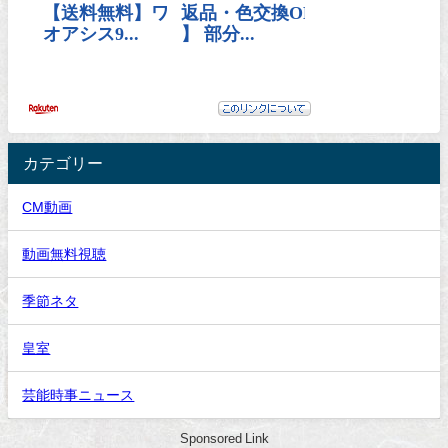
カテゴリー
CM動画
動画無料視聴
季節ネタ
皇室
芸能時事ニュース
Sponsored Link