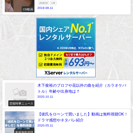
2019CM
CM
2019.08.11
CM動画
木下俊裕のプロフや花以外の曲を紹介（カラオケバ
トル）年齢や出身地は？
2020.10.11
芸能時事ニュース
【彼氏をローンで買いました】動画は無料視聴OK！
ドラマ感想やネタバレ紹介
2020.05.11
動画無料視聴