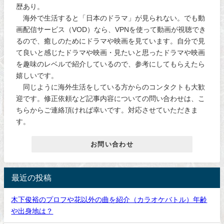
歴あり。
海外で生活すると「日本のドラマ」が見られない。でも動
画配信サービス（VOD）なら、VPNを使って動画が視聴でき
るので、癒しのためにドラマや映画を見ています。自分で見
て良いと感じたドラマや映画・見たいと思ったドラマや映画
を趣味のレベルで紹介しているので、参考にしてもらえたら
嬉しいです。
同じように海外生活をしている方からのコンタクトも大歓
迎です。修正依頼など記事内容についての問い合わせは、こ
ちらからご連絡頂ければ幸いです。対応させていただきま
す。
お問い合わせ
最近の投稿
木下俊裕のプロフや花以外の曲を紹介（カラオケバトル）年齢
や出身地は？