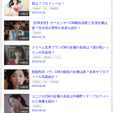
前は？プロフィール！
2019CM
CM
高柳愛実
2019.03.24
CM動画
【CM女性】カーセンサーCM横浜流星と共演女優は
誰？坊主頭の男性の名前も紹介！
2020CM
2020.01.16
CM動画
クリーム玄米ブランCMの女優の名前は？誰が歌レッ
スンの生徒役？
2019CM
清野菜名
アサヒ
2019.03.10
CM動画
戦国布武（ヴ）CMの姫役の女優は誰？名前やプロフ
ィール写真紹介！
2019CM
CM
中村里帆
2019.08.05
CM動画
ユニクロCMの女優の名前は中嶋野々子！プロフィー
ルと画像を紹介！
2019CM
2019.09.16
CM動画