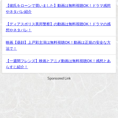
【彼氏をローンで買いました】動画は無料視聴OK！ドラマ感想
やネタバレ紹介
【ディアスポリス異邦警察】の動画は無料視聴OK！ドラマの感
想やネタバレ！
映画【昼顔】上戸彩主演は無料視聴OK！動画は正規の安全な方
法で！
【一週間フレンズ】映画とアニメ動画は無料視聴OK！感想とあ
らすじ紹介！
Sponsored Link