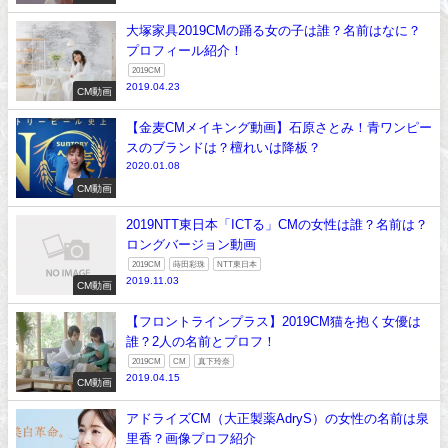
大塚家具2019CMの踊る女の子は誰？名前はなに？
プロフィール紹介！
2019CM
2019.04.23
CM動画
【金麦CMメイキング動画】石原さとみ！青ワンピー
スのブランドは？檀れいは降板？
2020.01.08
CM動画
2019NTT東日本「ICTる」CMの女性は誰？名前は？
ロングバージョン動画
2019CM
蒔田彩珠
NTT東日本
2019.11.03
CM動画
【フロントラインプラス】2019CM猫を抱く女優は
誰？2人の名前とプロフ！
2019CM
CM
真下玲奈
2019.04.15
CM動画
アドライズCM（大正製薬AdryS）の女性の名前は泉
里香？画像プロフ紹介