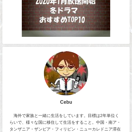
Cebu
海外で家族と一緒に生活をしています。目標は2年単位く
らいで、様々な国に移住して生活をすること。中国・南ア・
タンザニア・ザンビア・フィリピン・ニューカレドニア滞在