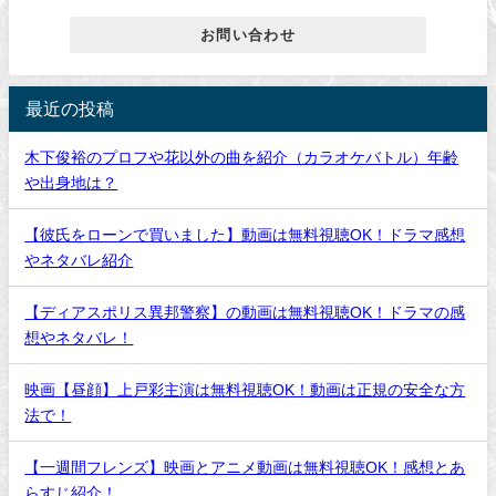
お問い合わせ
最近の投稿
木下俊裕のプロフや花以外の曲を紹介（カラオケバトル）年齢
や出身地は？
【彼氏をローンで買いました】動画は無料視聴OK！ドラマ感想
やネタバレ紹介
【ディアスポリス異邦警察】の動画は無料視聴OK！ドラマの感
想やネタバレ！
映画【昼顔】上戸彩主演は無料視聴OK！動画は正規の安全な方
法で！
【一週間フレンズ】映画とアニメ動画は無料視聴OK！感想とあ
らすじ紹介！