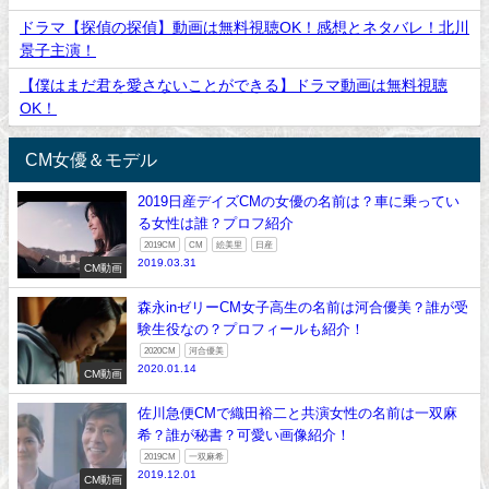
ドラマ【探偵の探偵】動画は無料視聴OK！感想とネタバレ！北川
景子主演！
【僕はまだ君を愛さないことができる】ドラマ動画は無料視聴
OK！
CM女優＆モデル
2019日産デイズCMの女優の名前は？車に乗ってい
る女性は誰？プロフ紹介
2019CM
CM
絵美里
日産
2019.03.31
CM動画
森永inゼリーCM女子高生の名前は河合優美？誰が受
験生役なの？プロフィールも紹介！
2020CM
河合優美
2020.01.14
CM動画
佐川急便CMで織田裕二と共演女性の名前は一双麻
希？誰が秘書？可愛い画像紹介！
2019CM
一双麻希
2019.12.01
CM動画