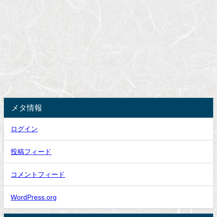
メタ情報
ログイン
投稿フィード
コメントフィード
WordPress.org