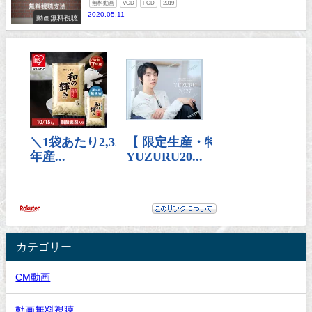
無料動画
VOD
FOD
2019
2020.05.11
動画無料視聴
カテゴリー
CM動画
動画無料視聴