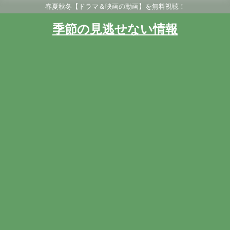
春夏秋冬【ドラマ＆映画の動画】を無料視聴！
季節の見逃せない情報