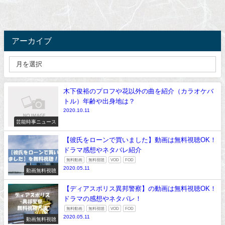
アーカイブ
木下俊裕のプロフや花以外の曲を紹介（カラオケバ
トル）年齢や出身地は？
2020.10.11
芸能時事ニュース
【彼氏をローンで買いました】動画は無料視聴OK！
ドラマ感想やネタバレ紹介
無料動画
無料視聴
VOD
FOD
2020.05.11
動画無料視聴
【ディアスポリス異邦警察】の動画は無料視聴OK！
ドラマの感想やネタバレ！
無料動画
無料視聴
VOD
FOD
2020.05.11
動画無料視聴