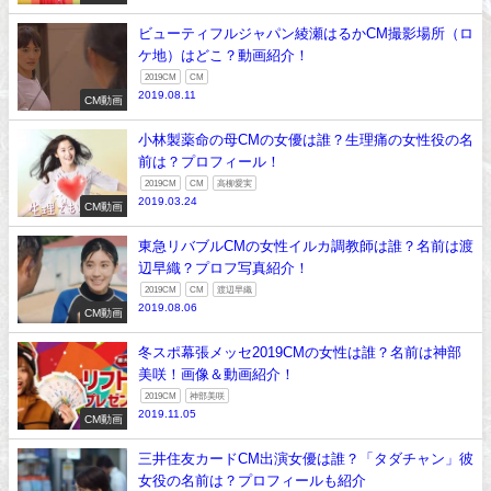
ビューティフルジャパン綾瀬はるかCM撮影場所（ロ
ケ地）はどこ？動画紹介！
2019CM
CM
2019.08.11
CM動画
小林製薬命の母CMの女優は誰？生理痛の女性役の名
前は？プロフィール！
2019CM
CM
高柳愛実
2019.03.24
CM動画
東急リバブルCMの女性イルカ調教師は誰？名前は渡
辺早織？プロフ写真紹介！
2019CM
CM
渡辺早織
2019.08.06
CM動画
冬スポ幕張メッセ2019CMの女性は誰？名前は神部
美咲！画像＆動画紹介！
2019CM
神部美咲
2019.11.05
CM動画
三井住友カードCM出演女優は誰？「タダチャン」彼
女役の名前は？プロフィールも紹介