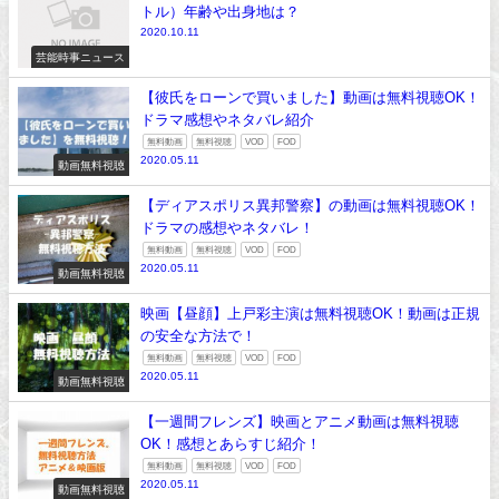
トル）年齢や出身地は？
2020.10.11
芸能時事ニュース
【彼氏をローンで買いました】動画は無料視聴OK！
ドラマ感想やネタバレ紹介
無料動画
無料視聴
VOD
FOD
2020.05.11
動画無料視聴
【ディアスポリス異邦警察】の動画は無料視聴OK！
ドラマの感想やネタバレ！
無料動画
無料視聴
VOD
FOD
2020.05.11
動画無料視聴
映画【昼顔】上戸彩主演は無料視聴OK！動画は正規
の安全な方法で！
無料動画
無料視聴
VOD
FOD
2020.05.11
動画無料視聴
【一週間フレンズ】映画とアニメ動画は無料視聴
OK！感想とあらすじ紹介！
無料動画
無料視聴
VOD
FOD
2020.05.11
動画無料視聴