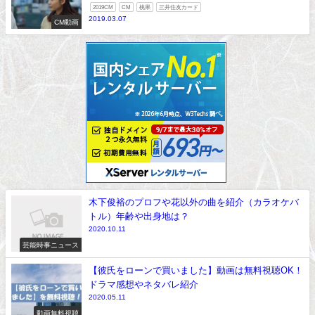
2019CM
CM
桃果
三井住友カード
2019.03.07
CM動画
木下俊裕のプロフや花以外の曲を紹介（カラオケバ
トル）年齢や出身地は？
2020.10.11
芸能時事ニュース
【彼氏をローンで買いました】動画は無料視聴OK！
ドラマ感想やネタバレ紹介
2020.05.11
動画無料視聴