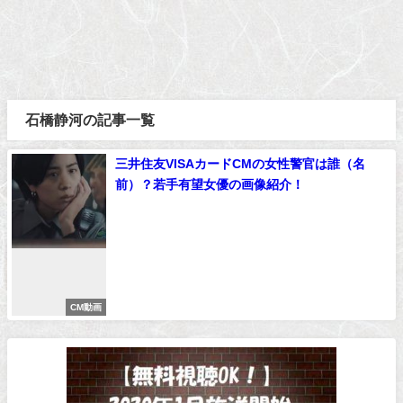
石橋静河の記事一覧
三井住友VISAカードCMの女性警官は誰（名
前）？若手有望女優の画像紹介！
CM動画